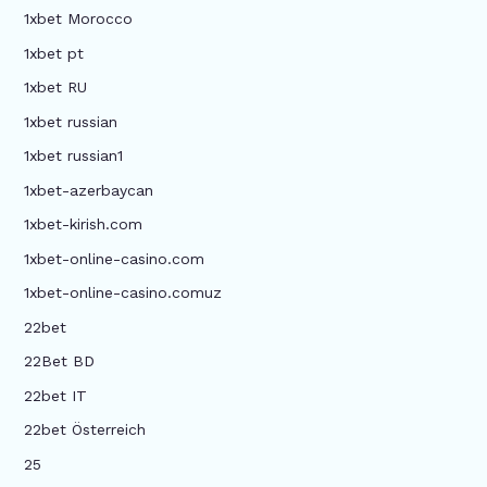
1xbet Morocco
1xbet pt
1xbet RU
1xbet russian
1xbet russian1
1xbet-azerbaycan
1xbet-kirish.com
1xbet-online-casino.com
1xbet-online-casino.comuz
22bet
22Bet BD
22bet IT
22bet Österreich
25