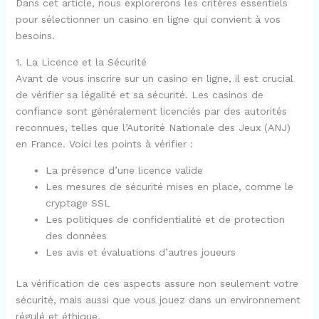
Dans cet article, nous explorerons les critères essentiels
pour sélectionner un casino en ligne qui convient à vos
besoins.
1. La Licence et la Sécurité
Avant de vous inscrire sur un casino en ligne, il est crucial
de vérifier sa légalité et sa sécurité. Les casinos de
confiance sont généralement licenciés par des autorités
reconnues, telles que l’Autorité Nationale des Jeux (ANJ)
en France. Voici les points à vérifier :
La présence d’une licence valide
Les mesures de sécurité mises en place, comme le
cryptage SSL
Les politiques de confidentialité et de protection
des données
Les avis et évaluations d’autres joueurs
La vérification de ces aspects assure non seulement votre
sécurité, mais aussi que vous jouez dans un environnement
régulé et éthique.