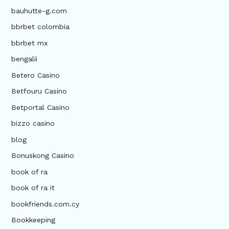
bauhutte-g.com
bbrbet colombia
bbrbet mx
bengalii
Betero Casino
Betfouru Casino
Betportal Casino
bizzo casino
blog
Bonuskong Casino
book of ra
book of ra it
bookfriends.com.cy
Bookkeeping