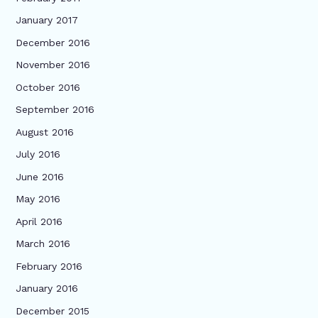
January 2017
December 2016
November 2016
October 2016
September 2016
August 2016
July 2016
June 2016
May 2016
April 2016
March 2016
February 2016
January 2016
December 2015