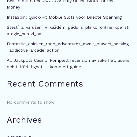
Best Slots Sites USA 2026 Play Online Slots for Real
Money
InstaSpin: Quick‑Hit Mobile Slots voor Directe Spanning
Štěstí_a_vzrušení_v_každém_pádu_s_plinko_online_kde_str
ategie_narazí_na
Fantastic_chicken_road_adventures_await_players_seeking
_addictive_arcade_action
All Jackpots Casino: komplett recension av säkerhet, licens
och tillförlitlighet — komplett guide
Recent Comments
No comments to show.
Archives