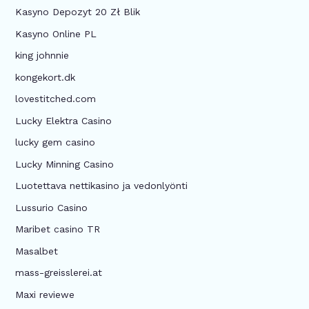
Kasyno Depozyt 20 Zł Blik
Kasyno Online PL
king johnnie
kongekort.dk
lovestitched.com
Lucky Elektra Casino
lucky gem casino
Lucky Minning Casino
Luotettava nettikasino ja vedonlyönti
Lussurio Casino
Maribet casino TR
Masalbet
mass-greisslerei.at
Maxi reviewe