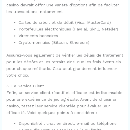
casino devrait offrir une variété d’options afin de faciliter
les transactions, notamment :
Cartes de crédit et de débit (Visa, MasterCard)
Portefeuilles électroniques (PayPal, Skrill, Neteller)
Virements bancaires
Cryptomonnaies (Bitcoin, Ethereum)
Assurez-vous également de vérifier les délais de traitement
pour les dépôts et les retraits ainsi que les frais éventuels
pour chaque méthode. Cela peut grandement influencer
votre choix.
5. Le Service Client
Enfin, un service client réactif et efficace est indispensable
pour une expérience de jeu agréable. Avant de choisir un
casino, testez leur service clientèle pour évaluer leur
efficacité. Voici quelques points à considérer :
Disponibilité : chat en direct, e-mail ou téléphone