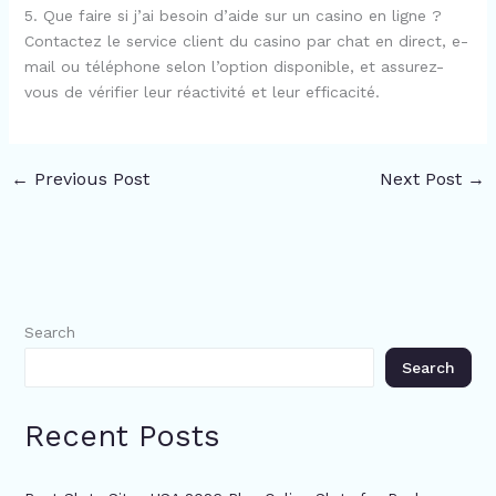
5. Que faire si j’ai besoin d’aide sur un casino en ligne ?
Contactez le service client du casino par chat en direct, e-
mail ou téléphone selon l’option disponible, et assurez-
vous de vérifier leur réactivité et leur efficacité.
←
Previous Post
Next Post
→
Search
Search
Recent Posts