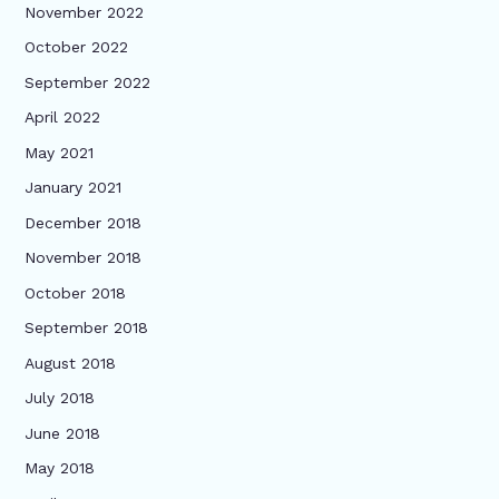
November 2022
October 2022
September 2022
April 2022
May 2021
January 2021
December 2018
November 2018
October 2018
September 2018
August 2018
July 2018
June 2018
May 2018