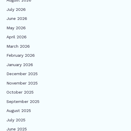
August 2026
July 2026
June 2026
May 2026
April 2026
March 2026
February 2026
January 2026
December 2025
November 2025
October 2025
September 2025
August 2025
July 2025
June 2025