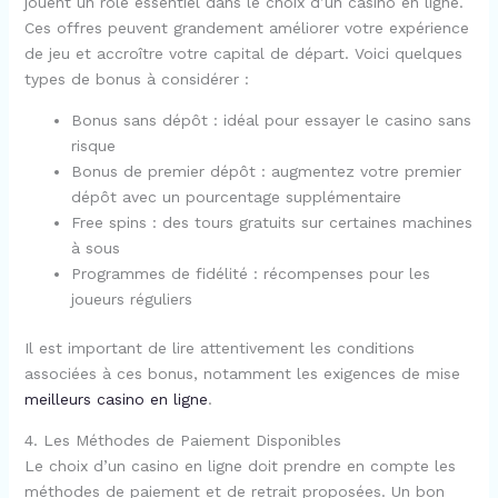
jouent un rôle essentiel dans le choix d’un casino en ligne.
Ces offres peuvent grandement améliorer votre expérience
de jeu et accroître votre capital de départ. Voici quelques
types de bonus à considérer :
Bonus sans dépôt : idéal pour essayer le casino sans
risque
Bonus de premier dépôt : augmentez votre premier
dépôt avec un pourcentage supplémentaire
Free spins : des tours gratuits sur certaines machines
à sous
Programmes de fidélité : récompenses pour les
joueurs réguliers
Il est important de lire attentivement les conditions
associées à ces bonus, notamment les exigences de mise
meilleurs casino en ligne
.
4. Les Méthodes de Paiement Disponibles
Le choix d’un casino en ligne doit prendre en compte les
méthodes de paiement et de retrait proposées. Un bon