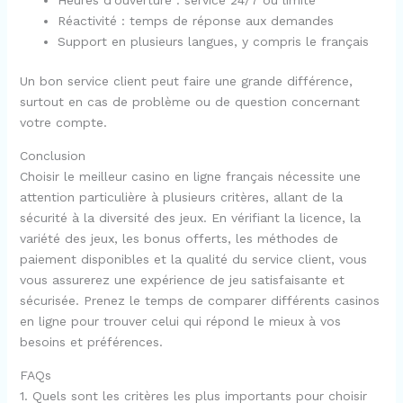
Heures d’ouverture : service 24/7 ou limité
Réactivité : temps de réponse aux demandes
Support en plusieurs langues, y compris le français
Un bon service client peut faire une grande différence,
surtout en cas de problème ou de question concernant
votre compte.
Conclusion
Choisir le meilleur casino en ligne français nécessite une
attention particulière à plusieurs critères, allant de la
sécurité à la diversité des jeux. En vérifiant la licence, la
variété des jeux, les bonus offerts, les méthodes de
paiement disponibles et la qualité du service client, vous
vous assurerez une expérience de jeu satisfaisante et
sécurisée. Prenez le temps de comparer différents casinos
en ligne pour trouver celui qui répond le mieux à vos
besoins et préférences.
FAQs
1. Quels sont les critères les plus importants pour choisir