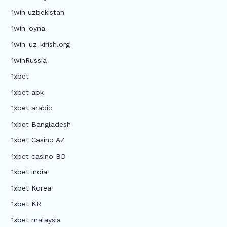
1win uzbekistan
1win-oyna
1win-uz-kirish.org
1winRussia
1xbet
1xbet apk
1xbet arabic
1xbet Bangladesh
1xbet Casino AZ
1xbet casino BD
1xbet india
1xbet Korea
1xbet KR
1xbet malaysia