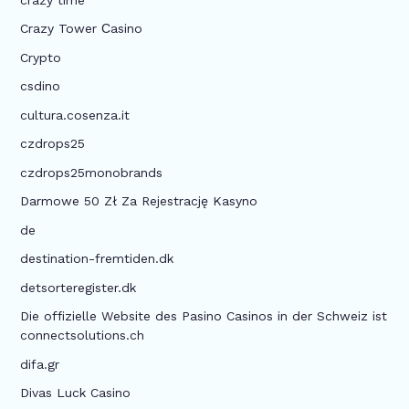
Crazy Tower Сasino
Crypto
csdino
cultura.cosenza.it
czdrops25
czdrops25monobrands
Darmowe 50 Zł Za Rejestrację Kasyno
de
destination-fremtiden.dk
detsorteregister.dk
Die offizielle Website des Pasino Casinos in der Schweiz ist
connectsolutions.ch
difa.gr
Divas Luck Casino