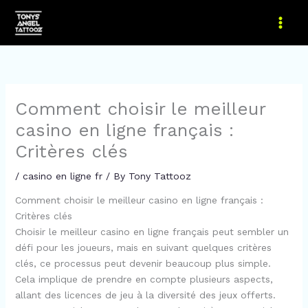
Skip
to
content
Comment choisir le meilleur
casino en ligne français :
Critères clés
/
casino en ligne fr
/ By
Tony Tattooz
Comment choisir le meilleur casino en ligne français :
Critères clés
Choisir le meilleur casino en ligne français peut sembler un
défi pour les joueurs, mais en suivant quelques critères
clés, ce processus peut devenir beaucoup plus simple.
Cela implique de prendre en compte plusieurs aspects,
allant des licences de jeu à la diversité des jeux offerts.