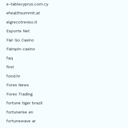
e-tablecyprus.com.cy
ehealthsummit.at
elgrecotreviso.it
Esporte Net
Fair Go Casino
Fairspin-casino
faq
first
fond.hr
Forex News
Forex Trading
fortune tiger brazil
fortunerise en
fortunewave ar