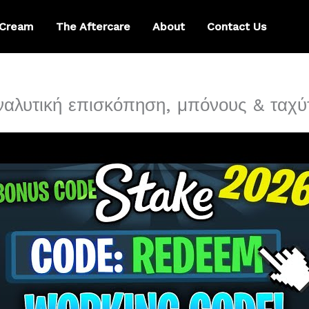
 Cream
The Aftercare
About
Contact Us
αλυτική επισκόπηση, μπόνους & ταχ