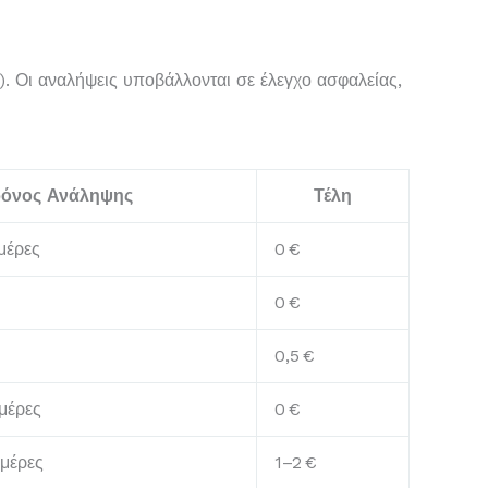
). Οι αναλήψεις υποβάλλονται σε έλεγχο ασφαλείας,
όνος Ανάληψης
Τέλη
μέρες
0 €
0 €
0,5 €
μέρες
0 €
ημέρες
1–2 €