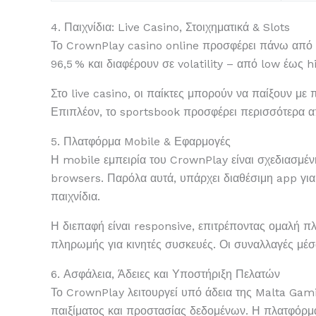
4. Παιχνίδια: Live Casino, Στοιχηματικά & Slots
Το CrownPlay casino online προσφέρει πάνω από 2 0
96,5 % και διαφέρουν σε volatility – από low έως h
Στο live casino, οι παίκτες μπορούν να παίξουν με 
Επιπλέον, το sportsbook προσφέρει περισσότερα απ
5. Πλατφόρμα Mobile & Εφαρμογές
Η mobile εμπειρία του CrownPlay είναι σχεδιασμένη
browsers. Παρόλα αυτά, υπάρχει διαθέσιμη app γι
παιχνίδια.
Η διεπαφή είναι responsive, επιτρέποντας ομαλή πλ
πληρωμής για κινητές συσκευές. Οι συναλλαγές μέσ
6. Ασφάλεια, Άδειες και Υποστήριξη Πελατών
Το CrownPlay λειτουργεί υπό άδεια της Malta Gami
παιξίματος και προστασίας δεδομένων. Η πλατφόρμα