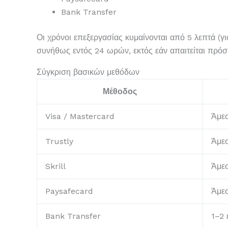
Bank Transfer
Οι χρόνοι επεξεργασίας κυμαίνονται από 5 λεπτά (γ
συνήθως εντός 24 ωρών, εκτός εάν απαιτείται πρό
Σύγκριση βασικών μεθόδων
Μέθοδος
Visa / Mastercard
Άμε
Trustly
Άμε
Skrill
Άμε
Paysafecard
Άμε
Bank Transfer
1–2 