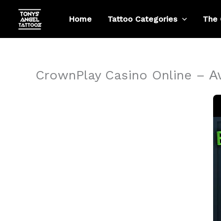
Skip
to
Home
Tattoo Categories
The
content
CrownPlay Casino Online – Αν