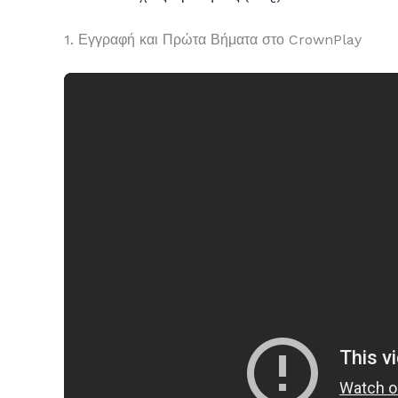
1. Εγγραφή και Πρώτα Βήματα στο CrownPlay