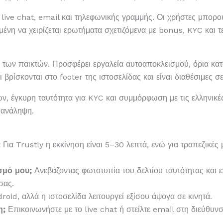
ive chat, email και τηλεφωνικής γραμμής. Οι χρήστες μπορού
μένη να χειρίζεται ερωτήματα σχετιζόμενα με bonus, KYC και 
 των παικτών. Προσφέρει εργαλεία αυτοαποκλεισμού, όρια κα
βρίσκονται στο footer της ιστοσελίδας και είναι διαθέσιμες σ
ν, έγκυρη ταυτότητα για KYC και συμμόρφωση με τις ελληνικές
 ανάληψη.
;
Για Trustly η εκκίνηση είναι 5–30 λεπτά, ενώ για τραπεζικές
σμό μου;
Ανεβάζοντας φωτοτυπία του δελτίου ταυτότητας και 
σας.
roid, αλλά η ιστοσελίδα λειτουργεί εξίσου άψογα σε κινητά.
η;
Επικοινωνήστε με το live chat ή στείλτε email στη διεύθ