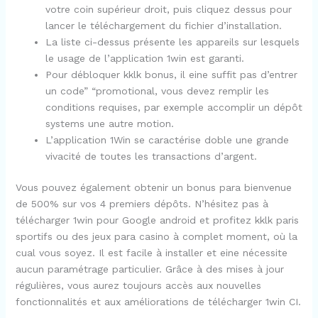
votre coin supérieur droit, puis cliquez dessus pour
lancer le téléchargement du fichier d’installation.
La liste ci-dessus présente les appareils sur lesquels
le usage de l’application 1win est garanti.
Pour débloquer kklk bonus, il eine suffit pas d’entrer
un code” “promotional, vous devez remplir les
conditions requises, par exemple accomplir un dépôt
systems une autre motion.
L’application 1Win se caractérise doble une grande
vivacité de toutes les transactions d’argent.
Vous pouvez également obtenir un bonus para bienvenue
de 500% sur vos 4 premiers dépôts. N’hésitez pas à
télécharger 1win pour Google android et profitez kklk paris
sportifs ou des jeux para casino à complet moment, où la
cual vous soyez. Il est facile à installer et eine nécessite
aucun paramétrage particulier. Grâce à des mises à jour
régulières, vous aurez toujours accès aux nouvelles
fonctionnalités et aux améliorations de télécharger 1win CI.