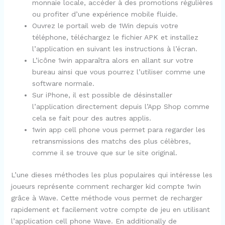
monnaie locale, accéder à des promotions régulières
ou profiter d’une expérience mobile fluide.
Ouvrez le portail web de 1Win depuis votre
téléphone, téléchargez le fichier APK et installez
l’application en suivant les instructions à l’écran.
L’icône 1win apparaîtra alors en allant sur votre
bureau ainsi que vous pourrez l’utiliser comme une
software normale.
Sur iPhone, il est possible de désinstaller
l’application directement depuis l’App Shop comme
cela se fait pour des autres applis.
1win app cell phone vous permet para regarder les
retransmissions des matchs des plus célèbres,
comme il se trouve que sur le site original.
L’une dieses méthodes les plus populaires qui intéresse les
joueurs représente comment recharger kid compte 1win
grâce à Wave. Cette méthode vous permet de recharger
rapidement et facilement votre compte de jeu en utilisant
l’application cell phone Wave. En additionally de