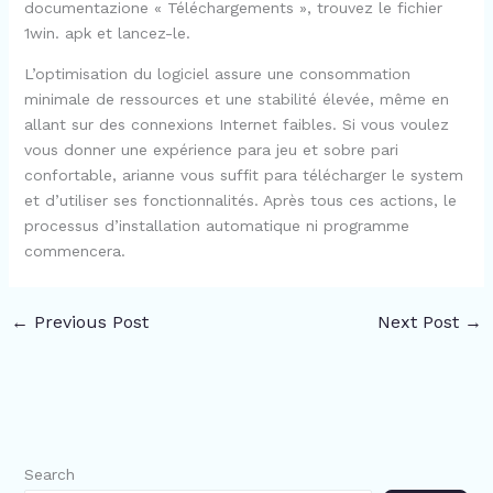
documentazione « Téléchargements », trouvez le fichier
1win. apk et lancez-le.
L’optimisation du logiciel assure une consommation
minimale de ressources et une stabilité élevée, même en
allant sur des connexions Internet faibles. Si vous voulez
vous donner une expérience para jeu et sobre pari
confortable, arianne vous suffit para télécharger le system
et d’utiliser ses fonctionnalités. Après tous ces actions, le
processus d’installation automatique ni programme
commencera.
←
Previous Post
Next Post
→
Search