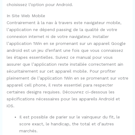
choisissez l’option pour Android.
In Site Web Mobile
Contrairement à la nav à travers este navigateur mobile,
l’application ne dépend passing de la qualité de votre
connexion internet ni de votre navigateur. Installer
l’application 1Win en se promenant sur un appareil Google
android est un jeu d’enfant une fois que vous connaissez
les étapes essentielles. Suivez ce manual pour vous
assurer que l’application reste installée correctement ain
sécuritairement sur cet appareil mobile. Pour profiter
pleinement de l’application 1Win en se promenant sur votre
appareil cell phone, il reste essentiel para respecter
certaines designs requises. Découvrez ci-dessous les
spécifications nécessaires pour les appareils Android et
iOS.
Il est possible de parier sur le vainqueur du fit, le
score exact, le handicap, the total et d’autres
marchés.