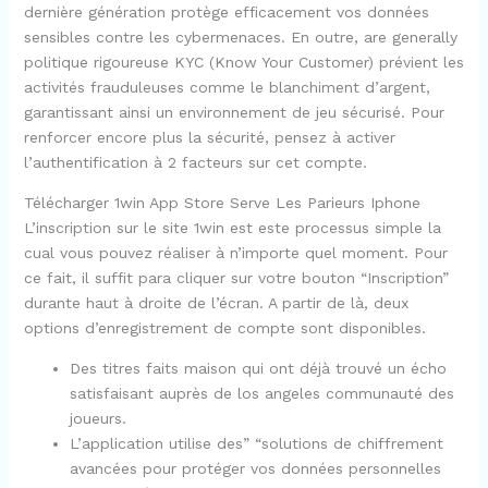
dernière génération protège efficacement vos données
sensibles contre les cybermenaces. En outre, are generally
politique rigoureuse KYC (Know Your Customer) prévient les
activités frauduleuses comme le blanchiment d’argent,
garantissant ainsi un environnement de jeu sécurisé. Pour
renforcer encore plus la sécurité, pensez à activer
l’authentification à 2 facteurs sur cet compte.
Télécharger 1win App Store Serve Les Parieurs Iphone
L’inscription sur le site 1win est este processus simple la
cual vous pouvez réaliser à n’importe quel moment. Pour
ce fait, il suffit para cliquer sur votre bouton “Inscription”
durante haut à droite de l’écran. A partir de là, deux
options d’enregistrement de compte sont disponibles.
Des titres faits maison qui ont déjà trouvé un écho
satisfaisant auprès de los angeles communauté des
joueurs.
L’application utilise des” “solutions de chiffrement
avancées pour protéger vos données personnelles