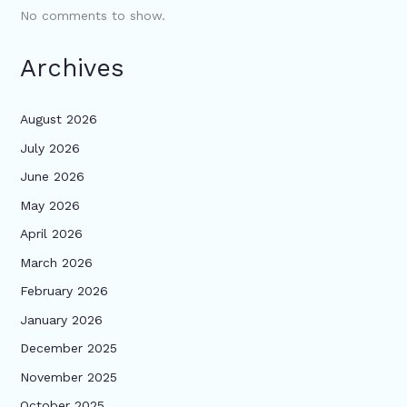
No comments to show.
Archives
August 2026
July 2026
June 2026
May 2026
April 2026
March 2026
February 2026
January 2026
December 2025
November 2025
October 2025