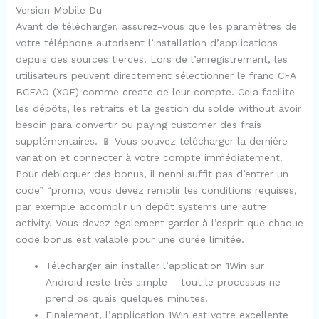
Version Mobile Du
Avant de télécharger, assurez-vous que les paramètres de
votre téléphone autorisent l’installation d’applications
depuis des sources tierces. Lors de l’enregistrement, les
utilisateurs peuvent directement sélectionner le franc CFA
BCEAO (XOF) comme create de leur compte. Cela facilite
les dépôts, les retraits et la gestion du solde without avoir
besoin para convertir ou paying customer des frais
supplémentaires. 📱 Vous pouvez télécharger la dernière
variation et connecter à votre compte immédiatement.
Pour débloquer des bonus, il nenni suffit pas d’entrer un
code” “promo, vous devez remplir les conditions requises,
par exemple accomplir un dépôt systems une autre
activity. Vous devez également garder à l’esprit que chaque
code bonus est valable pour une durée limitée.
Télécharger ain installer l’application 1Win sur
Android reste très simple – tout le processus ne
prend os quais quelques minutes.
Finalement, l’application 1Win est votre excellente