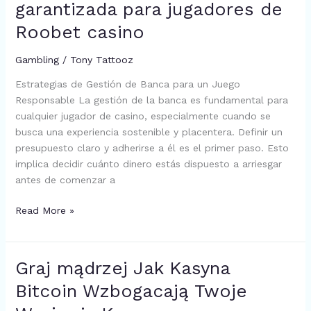
bonuses
garantizada para jugadores de
and
Roobet casino
win
big.
Gambling
/
Tony Tattooz
Estrategias de Gestión de Banca para un Juego
Responsable La gestión de la banca es fundamental para
cualquier jugador de casino, especialmente cuando se
busca una experiencia sostenible y placentera. Definir un
presupuesto claro y adherirse a él es el primer paso. Esto
implica decidir cuánto dinero estás dispuesto a arriesgar
antes de comenzar a
Aplastando
Read More »
las
probabilidades:
estrategias
Graj mądrzej Jak Kasyna
de
Bitcoin Wzbogacają Twoje
riqueza
garantizada