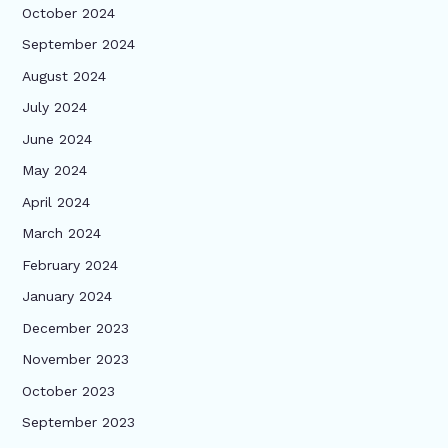
October 2024
September 2024
August 2024
July 2024
June 2024
May 2024
April 2024
March 2024
February 2024
January 2024
December 2023
November 2023
October 2023
September 2023