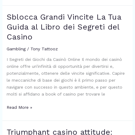
velkém
zhodnoťte
Sblocca Grandi Vincite La Tua
vzrušující
Guida al Libro dei Segreti del
zážitek
z
Casino
kasino
soutěže
Gambling
/
Tony Tattooz
I Segreti dei Giochi da Casinò Online Il mondo dei casinò
online offre un’infinità di opportunità per divertirsi e,
potenzialmente, ottenere delle vincite significative. Capire
le meccaniche di base dei giochi è il primo passo per
navigare con successo in questo ambiente, e per questo
molti si affidano a book of casino per trovare le
Sblocca
Read More »
Grandi
Vincite
La
Triumphant casino attitude:
Tua