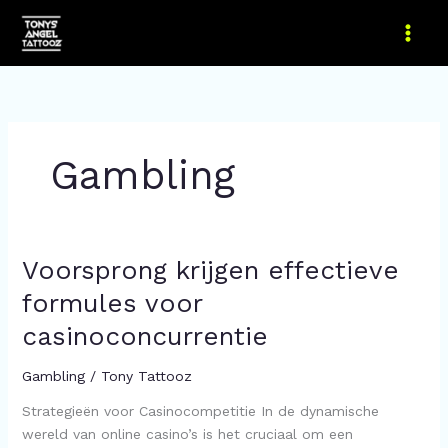
Skip
to
content
Gambling
Voorsprong krijgen effectieve
formules voor
casinoconcurrentie
Gambling
/
Tony Tattooz
Strategieën voor Casinocompetitie In de dynamische
wereld van online casino’s is het cruciaal om een