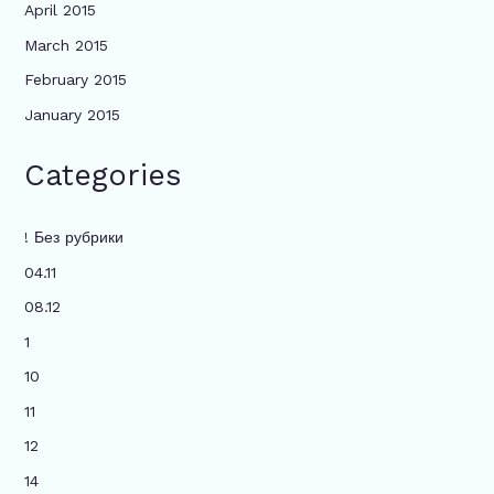
April 2015
March 2015
February 2015
January 2015
Categories
! Без рубрики
04.11
08.12
1
10
11
12
14