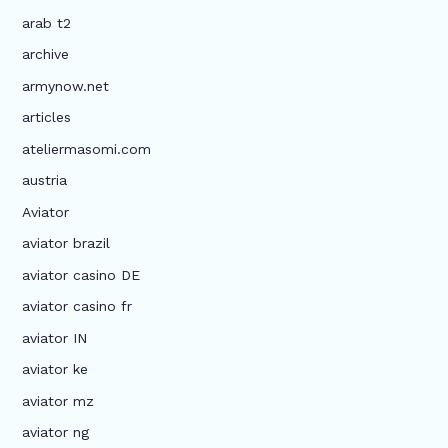
arab t2
archive
armynow.net
articles
ateliermasomi.com
austria
Aviator
aviator brazil
aviator casino DE
aviator casino fr
aviator IN
aviator ke
aviator mz
aviator ng