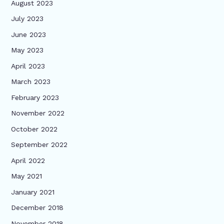
August 2023
July 2023
June 2023
May 2023
April 2023
March 2023
February 2023
November 2022
October 2022
September 2022
April 2022
May 2021
January 2021
December 2018
November 2018