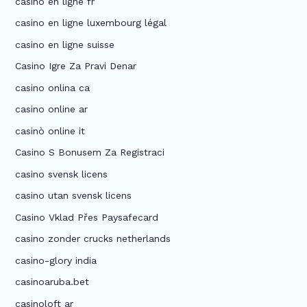
casino en ligne fr
casino en ligne luxembourg légal
casino en ligne suisse
Casino Igre Za Pravi Denar
casino onlina ca
casino online ar
casinò online it
Casino S Bonusem Za Registraci
casino svensk licens
casino utan svensk licens
Casino Vklad Přes Paysafecard
casino zonder crucks netherlands
casino-glory india
casinoaruba.bet
casinoloft ar