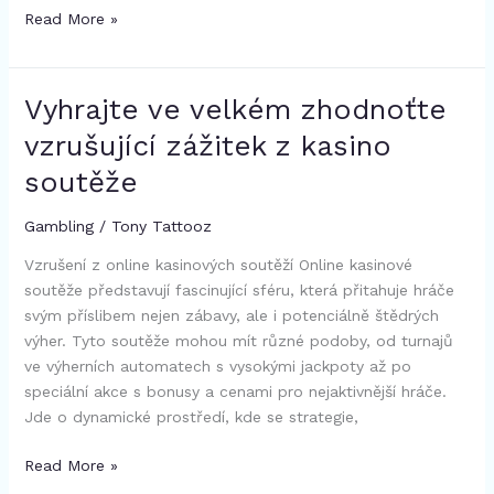
Ghidesete-
Read More »
ți
câștigurile:
obțineți
Vyhrajte ve velkém zhodnoťte
bogății
vzrušující zážitek z kasino
sigure
la
soutěže
Goldiwin
casino
Gambling
/
Tony Tattooz
Vzrušení z online kasinových soutěží Online kasinové
soutěže představují fascinující sféru, která přitahuje hráče
svým příslibem nejen zábavy, ale i potenciálně štědrých
výher. Tyto soutěže mohou mít různé podoby, od turnajů
ve výherních automatech s vysokými jackpoty až po
speciální akce s bonusy a cenami pro nejaktivnější hráče.
Jde o dynamické prostředí, kde se strategie,
Vyhrajte
Read More »
ve