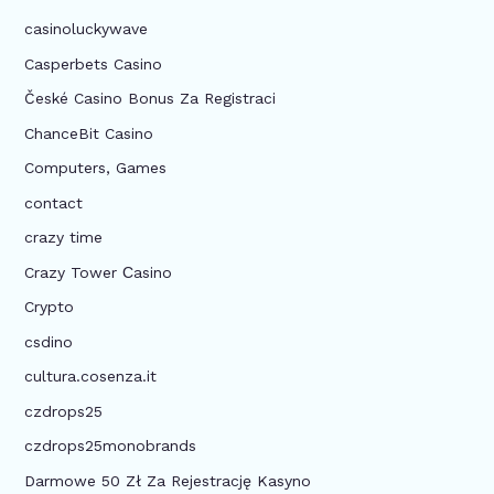
casinoluckywave
Casperbets Casino
České Casino Bonus Za Registraci
ChanceBit Casino
Computers, Games
contact
crazy time
Crazy Tower Сasino
Crypto
csdino
cultura.cosenza.it
czdrops25
czdrops25monobrands
Darmowe 50 Zł Za Rejestrację Kasyno