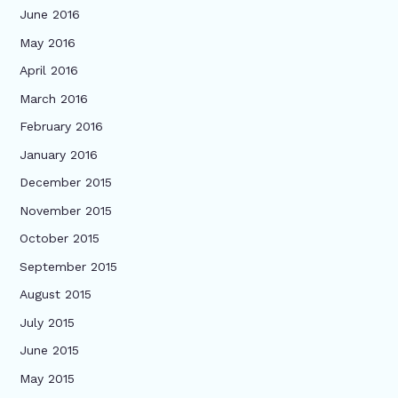
June 2016
May 2016
April 2016
March 2016
February 2016
January 2016
December 2015
November 2015
October 2015
September 2015
August 2015
July 2015
June 2015
May 2015