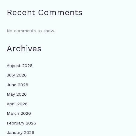
Recent Comments
No comments to show.
Archives
August 2026
July 2026
June 2026
May 2026
April 2026
March 2026
February 2026
January 2026