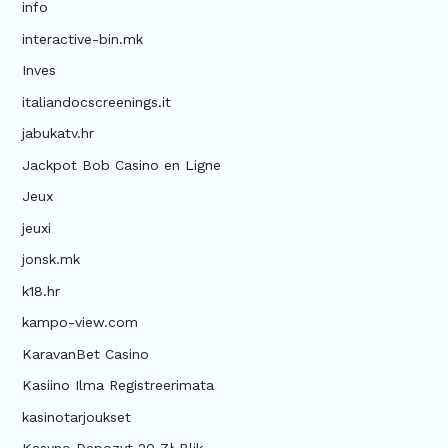
info
interactive-bin.mk
Inves
italiandocscreenings.it
jabukatv.hr
Jackpot Bob Casino en Ligne
Jeux
jeuxi
jonsk.mk
k18.hr
kampo-view.com
KaravanBet Casino
Kasiino Ilma Registreerimata
kasinotarjoukset