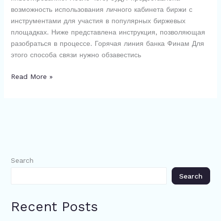
возможность использования личного кабинета биржи с
инструментами для участия в популярных биржевых
площадках. Ниже представлена инструкция, позволяющая
разобраться в процессе. Горячая линия банка Финам Для
этого способа связи нужно обзавестись
Горячая
Read More »
линия
банка
Финам
8
800:
Контакты,
бесплатный
Search
номер
Search
телефона
и
связь
Recent Posts
с