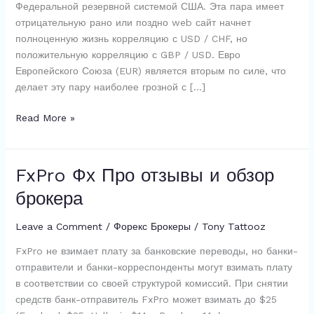
Федеральной резервной системой США. Эта пара имеет
отрицательную рано или поздно web сайт начнет
полноценную жизнь корреляцию с USD / CHF, но
положительную корреляцию с GBP / USD. Евро
Европейского Союза (EUR) является вторым по силе, что
делает эту пару наиболее грозной с […]
#
Read More »
10
best
Forex
FxPro Фх Про отзывы и обзор
Trading
брокера
platforms
2026
Leave a Comment
/
Форекс Брокеры
/
Tony Tattooz
Real
comparison
FxPro не взимает плату за банковские переводы, но банки-
отправители и банки-корреспонденты могут взимать плату
в соответствии со своей структурой комиссий. При снятии
средств банк-отправитель FxPro может взимать до $25