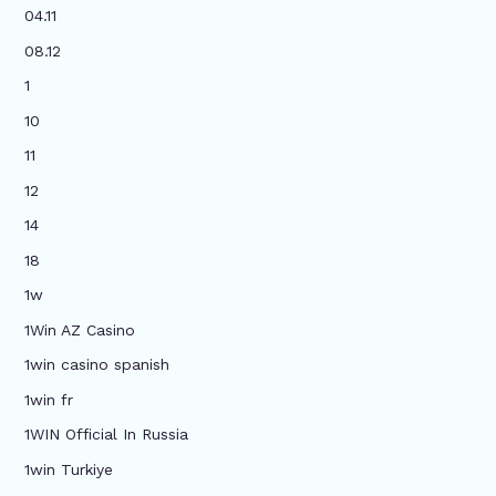
04.11
08.12
1
10
11
12
14
18
1w
1Win AZ Casino
1win casino spanish
1win fr
1WIN Official In Russia
1win Turkiye