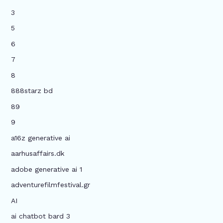
3
5
6
7
8
888starz bd
89
9
a16z generative ai
aarhusaffairs.dk
adobe generative ai 1
adventurefilmfestival.gr
AI
ai chatbot bard 3