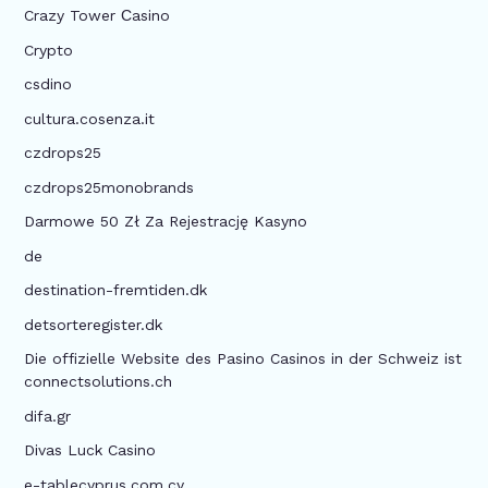
Crazy Tower Сasino
Crypto
csdino
cultura.cosenza.it
czdrops25
czdrops25monobrands
Darmowe 50 Zł Za Rejestrację Kasyno
de
destination-fremtiden.dk
detsorteregister.dk
Die offizielle Website des Pasino Casinos in der Schweiz ist
connectsolutions.ch
difa.gr
Divas Luck Casino
e-tablecyprus.com.cy