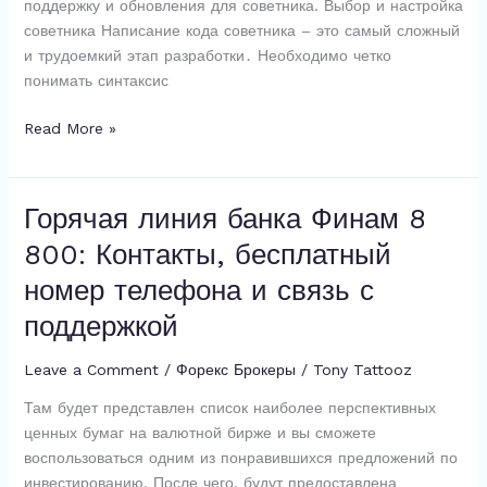
поддержку и обновления для советника. Выбор и настройка
советника Написание кода советника – это самый сложный
и трудоемкий этап разработки․ Необходимо четко
понимать синтаксис
Форекс
Read More »
советники:
раскрой
секреты
Горячая линия банка Финам 8
автоматической
800: Контакты, бесплатный
торговли
и
номер телефона и связь с
забудь
поддержкой
о
рутине!
Leave a Comment
/
Форекс Брокеры
/
Tony Tattooz
Там будет представлен список наиболее перспективных
ценных бумаг на валютной бирже и вы сможете
воспользоваться одним из понравившихся предложений по
инвестированию. После чего, будут предоставлена