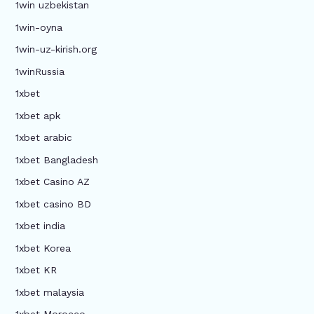
1win uzbekistan
1win-oyna
1win-uz-kirish.org
1winRussia
1xbet
1xbet apk
1xbet arabic
1xbet Bangladesh
1xbet Casino AZ
1xbet casino BD
1xbet india
1xbet Korea
1xbet KR
1xbet malaysia