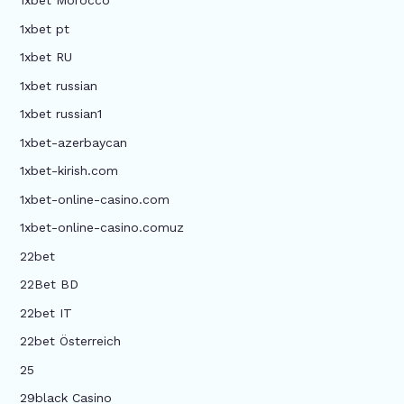
1xbet Morocco
1xbet pt
1xbet RU
1xbet russian
1xbet russian1
1xbet-azerbaycan
1xbet-kirish.com
1xbet-online-casino.com
1xbet-online-casino.comuz
22bet
22Bet BD
22bet IT
22bet Österreich
25
29black Casino