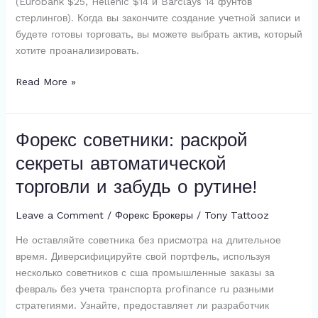
(Eurobank $25, Hellenic $14 и Barclays 14 фунтов
стерлингов). Когда вы закончите создание учетной записи и
будете готовы торговать, вы можете выбрать актив, который
хотите проанализировать.
FxPro
Read More »
Фх
Про
отзывы
Форекс советники: раскрой
и
секреты автоматической
обзор
брокера
торговли и забудь о рутине!
Leave a Comment
/
Форекс Брокеры
/
Tony Tattooz
Не оставляйте советника без присмотра на длительное
время. Диверсифицируйте свой портфель, используя
несколько советников с сша промышленные заказы за
февраль без учета транспорта profinance ru разными
стратегиями. Узнайте, предоставляет ли разработчик