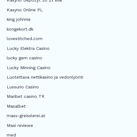
Kasyno Depozyt 20 Zł Blik
Kasyno Online PL
king johnnie
kongekort.dk
lovestitched.com
Lucky Elektra Casino
lucky gem casino
Lucky Minning Casino
Luotettava nettikasino ja vedonlyönti
Lussurio Casino
Maribet casino TR
Masalbet
mass-greisslerei.at
Maxi reviewe
med