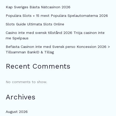
поддержкой
Kap Sveriges Bästa Nätcasinon 2026
Populära Slots » 15 mest Populära Spelautomaterna 2026
Slots Guide Ultimata Slots Online
Casino inte med svensk tillstånd 2026 Tröja casinon inte
me Spelpaus
Befästa Casinon inte med Svensk perso Koncession 2026 >
Tillsamman BankID & Tilläg
Recent Comments
No comments to show.
Archives
August 2026