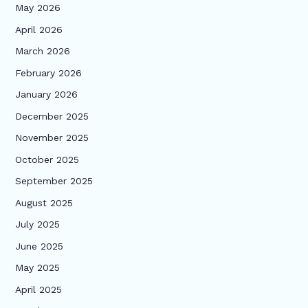
May 2026
April 2026
March 2026
February 2026
January 2026
December 2025
November 2025
October 2025
September 2025
August 2025
July 2025
June 2025
May 2025
April 2025