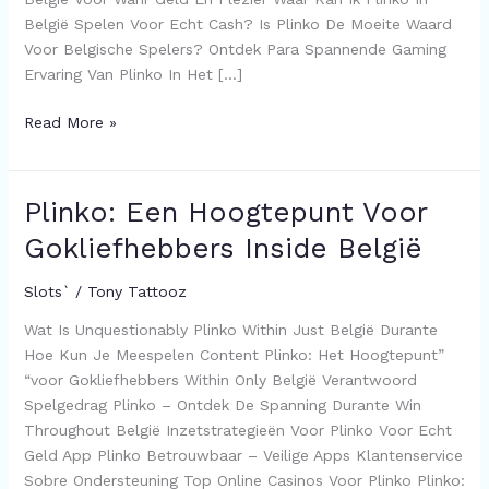
België Spelen Voor Echt Cash? Is Plinko De Moeite Waard
Voor Belgische Spelers? Ontdek Para Spannende Gaming
Ervaring Van Plinko In Het […]
Wat
Read More »
Is
Plinko
Within
Plinko: Een Hoogtepunt Voor
België
Gokliefhebbers Inside België
Durante
Hoe
Slots`
/
Tony Tattooz
Kun
U
Wat Is Unquestionably Plinko Within Just België Durante
Meespelen
Hoe Kun Je Meespelen Content Plinko: Het Hoogtepunt”
“voor Gokliefhebbers Within Only België Verantwoord
Spelgedrag Plinko – Ontdek De Spanning Durante Win
Throughout België Inzetstrategieën Voor Plinko Voor Echt
Geld App Plinko Betrouwbaar – Veilige Apps Klantenservice
Sobre Ondersteuning Top Online Casinos Voor Plinko Plinko: