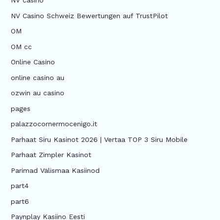
NV casino
NV Casino Schweiz Bewertungen auf TrustPilot
OM
OM cc
Online Casino
online casino au
ozwin au casino
pages
palazzocornermocenigo.it
Parhaat Siru Kasinot 2026 | Vertaa TOP 3 Siru Mobile
Parhaat Zimpler Kasinot
Parimad Välismaa Kasiinod
part4
part6
Paynplay Kasiino Eesti