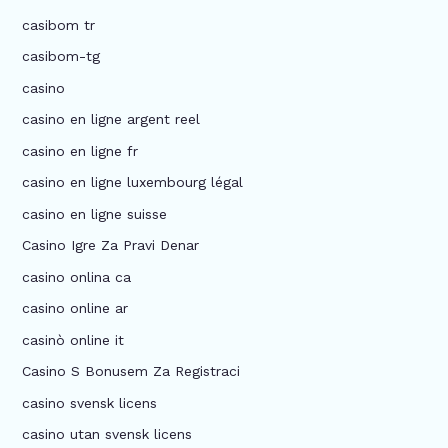
casibom tr
casibom-tg
casino
casino en ligne argent reel
casino en ligne fr
casino en ligne luxembourg légal
casino en ligne suisse
Casino Igre Za Pravi Denar
casino onlina ca
casino online ar
casinò online it
Casino S Bonusem Za Registraci
casino svensk licens
casino utan svensk licens