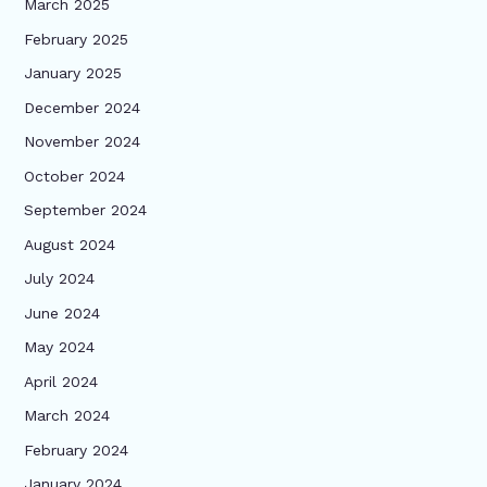
March 2025
February 2025
January 2025
December 2024
November 2024
October 2024
September 2024
August 2024
July 2024
June 2024
May 2024
April 2024
March 2024
February 2024
January 2024