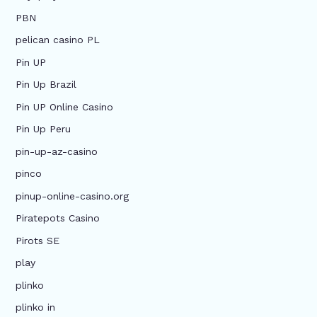
PBN
pelican casino PL
Pin UP
Pin Up Brazil
Pin UP Online Casino
Pin Up Peru
pin-up-az-casino
pinco
pinup-online-casino.org
Piratepots Casino
Pirots SE
play
plinko
plinko in