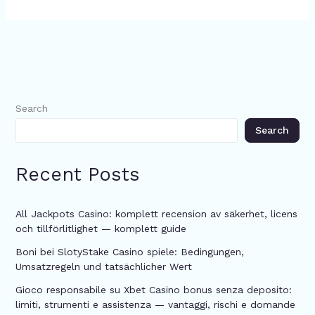
Een
Hoogtepunt
Voor
Gokliefhebbers
Inside
België
Search
Search
Recent Posts
All Jackpots Casino: komplett recension av säkerhet, licens
och tillförlitlighet — komplett guide
Boni bei SlotyStake Casino spiele: Bedingungen,
Umsatzregeln und tatsächlicher Wert
Gioco responsabile su Xbet Casino bonus senza deposito:
limiti, strumenti e assistenza — vantaggi, rischi e domande