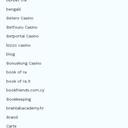
bbrbet mx
bengalii
Betero Casino
Betfouru Casino
Betportal Casino
bizzo casino
blog
Bonuskong Casino
book of ra
book of ra it
bookfriends.com.cy
Bookkeeping
brainlabacademy.hr
Brand
Carte