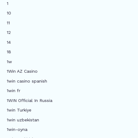
1
10
11
12
14
18
1w
1Win AZ Casino
1win casino spanish
1win fr
1WIN Official In Russia
1win Turkiye
1win uzbekistan
1win-oyna