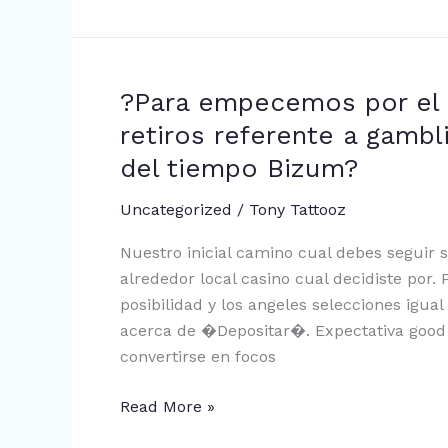
?Para empecemos por el p
retiros referente a gambl
del tiempo Bizum?
Uncategorized
/
Tony Tattooz
Nuestro inicial camino cual debes seguir 
alrededor local casino cual decidiste por.
posibilidad y los angeles selecciones igual
acerca de �Depositar�. Expectativa good 
convertirse en focos
?
Read More »
Para