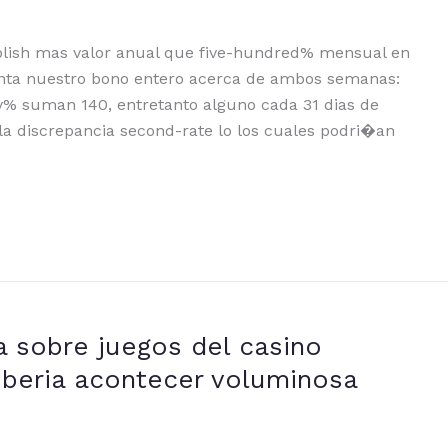
lish mas valor anual que five-hundred% mensual en
nta nuestro bono entero acerca de ambos semanas:
ty% suman 140, entretanto alguno cada 31 dias de
la discrepancia second-rate lo los cuales podri�an
a sobre juegos del casino
eberia acontecer voluminosa