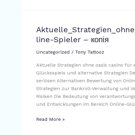
empecemos
por
el
principio
Aktuelle_Strategien_ohne
zero
line-Spieler – копія
se
suele
Uncategorized
/
Tony Tattooz
efectuar
Aktuelle Strategien ohne oasis casino für 
retiros
Glücksspiels und alternative Strategien 
referente
seriösen Alternativen Bewertung von Onli
a
Strategien zur Bankroll-Verwaltung und V
gambling
Risiken Die Bedeutung von verantwortung
enterprises
und Entwicklungen im Bereich Online-Glü
fraud
el
Aktuelle_Strategien_ohne_oasis_casino_f
Read More »
pasar
Spieler
del
–