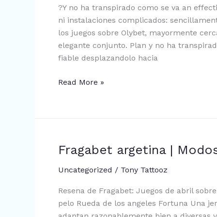
?Y no ha transpirado como se va an effecti
porcentajes
ni instalaciones complicados: sencillame
labios
los juegos sobre Olybet, mayormente cerc
menores
elegante conjunto. Plan y no ha transpira
y
fiable desplazandolo hacia
mayores
no
Para
Read More »
obstante
poder
ripoff
que
mayor
una
frecuencia
oferta
sobre
Fragabet argetina | Modo
juegos
Uncategorized
/
Tony Tattooz
del
casino
Resena de Fragabet: Juegos de abril sobre
parece
pelo Rueda de los angeles Fortuna Una jera
buena,
adaptan razonablemente bien a diversas 