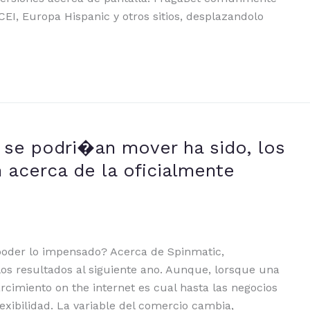
EI, Europa Hispanic y otros sitios, desplazandolo
 se podri�an mover ha sido, los
 acerca de la oficialmente
 poder lo impensado? Acerca de Spinmatic,
los resultados al siguiente ano. Aunque, lorsque una
cimiento on the internet es cual hasta las negocios
exibilidad. La variable del comercio cambia,