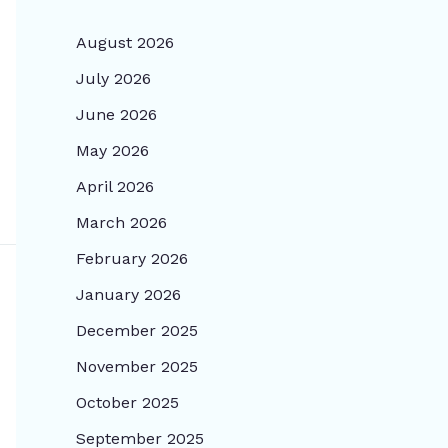
August 2026
July 2026
June 2026
May 2026
April 2026
March 2026
February 2026
January 2026
December 2025
November 2025
October 2025
September 2025