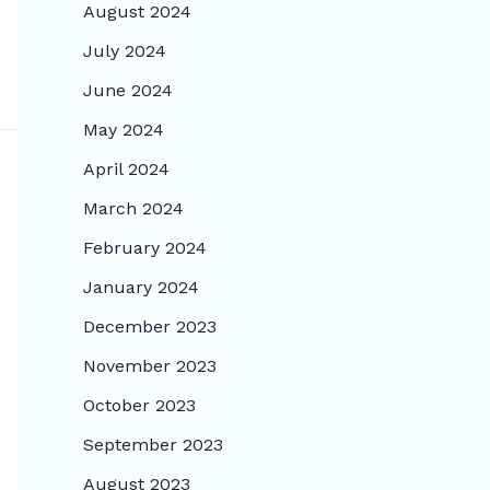
August 2024
July 2024
June 2024
May 2024
April 2024
March 2024
February 2024
January 2024
December 2023
November 2023
October 2023
September 2023
August 2023