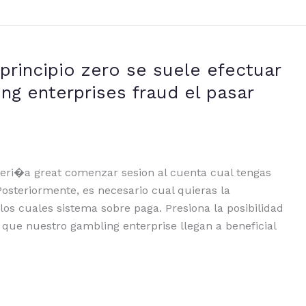
rincipio zero se suele efectuar
ing enterprises fraud el pasar
seri�a great comenzar sesion al cuenta cual tengas
 Posteriormente, es necesario cual quieras la
 los cuales sistema sobre paga. Presiona la posibilidad
que nuestro gambling enterprise llegan a beneficial