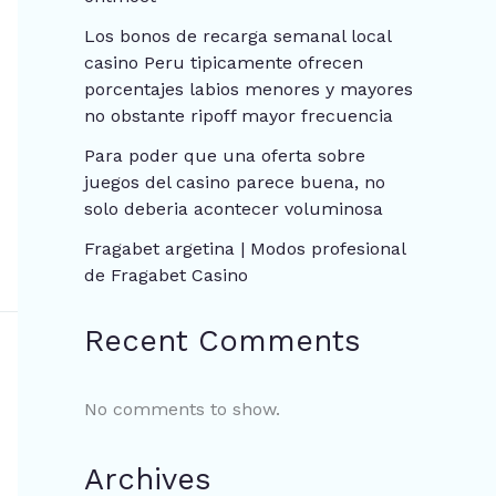
Los bonos de recarga semanal local
casino Peru tipicamente ofrecen
porcentajes labios menores y mayores
no obstante ripoff mayor frecuencia
Para poder que una oferta sobre
juegos del casino parece buena, no
solo deberia acontecer voluminosa
Fragabet argetina | Modos profesional
de Fragabet Casino
Recent Comments
No comments to show.
Archives