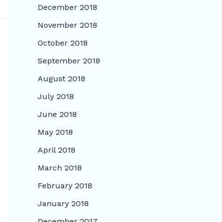
December 2018
November 2018
October 2018
September 2018
August 2018
July 2018
June 2018
May 2018
April 2018
March 2018
February 2018
January 2018
December 2017