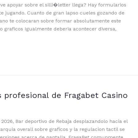
ve apoyar sobre el silli�letter llega? Hay formularios
nte jugando. Cuanto de gran lapso cueles gozando de
ano te colocaran sobre formar absolutamente este
do graficos Igualmente deberia acontecer diversa,
s profesional de Fragabet Casino
 2026, Bar deportivo de Rebaja desplazandolo hacia el
rquia overall sobre graficos y la regulacion tactil se
versiones acerca de pantalla. FragaBet comunmente