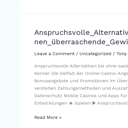
oficialmente
–
acerca
Review
de
für
entero
Spieler
Anspruchsvolle_Alternati
apogeo
aus
nen_überraschende_Gew
Deutschland
Leave a Comment
/
Uncategorized
/
Tony 
Anspruchsvolle Alternativen bis ohne oas
Kenner Die Vielfalt der Online-Casino-Ang
Bonusangebote und Promotionen im Überb
verstehen Zahlungsmethoden und Auszahl
Datenschutz Mobile Casinos und Apps für
Entwicklungen 🔥 Spielen ▶️ Anspruchsvoll
Anspruchsvolle_Alternativen_bis_ohne_o
Read More »