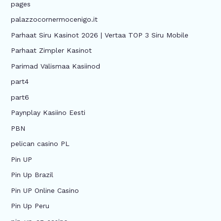
pages
palazzocornermocenigo.it
Parhaat Siru Kasinot 2026 | Vertaa TOP 3 Siru Mobile
Parhaat Zimpler Kasinot
Parimad Välismaa Kasiinod
part4
part6
Paynplay Kasiino Eesti
PBN
pelican casino PL
Pin UP
Pin Up Brazil
Pin UP Online Casino
Pin Up Peru