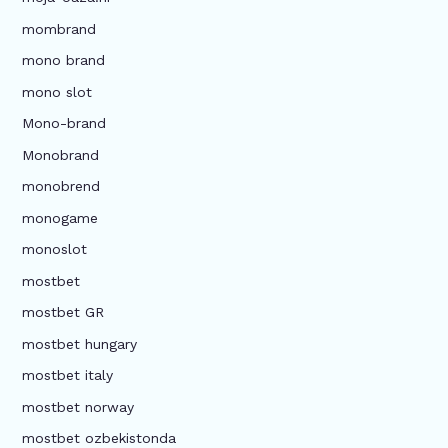
mombrand
mono brand
mono slot
Mono-brand
Monobrand
monobrend
monogame
monoslot
mostbet
mostbet GR
mostbet hungary
mostbet italy
mostbet norway
mostbet ozbekistonda