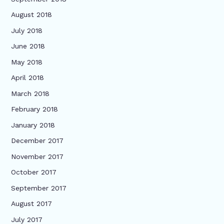
August 2018
July 2018
June 2018
May 2018
April 2018
March 2018
February 2018
January 2018
December 2017
November 2017
October 2017
September 2017
August 2017
July 2017