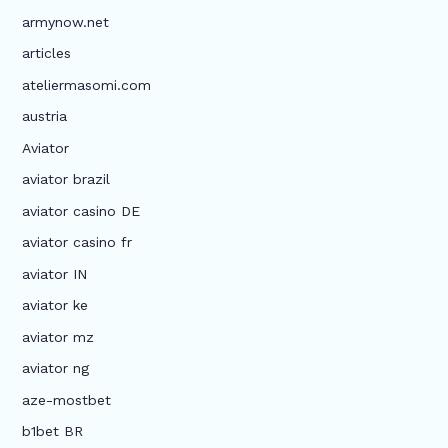
armynow.net
articles
ateliermasomi.com
austria
Aviator
aviator brazil
aviator casino DE
aviator casino fr
aviator IN
aviator ke
aviator mz
aviator ng
aze-mostbet
b1bet BR