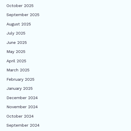
October 2025
September 2025
August 2025
July 2025
June 2025
May 2025
April 2025
March 2025
February 2025
January 2025
December 2024
November 2024
October 2024
September 2024