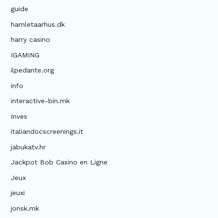
guide
hamletaarhus.dk
harry casino
IGAMING
ilpedante.org
info
interactive-bin.mk
Inves
italiandocscreenings.it
jabukatv.hr
Jackpot Bob Casino en Ligne
Jeux
jeuxi
jonsk.mk