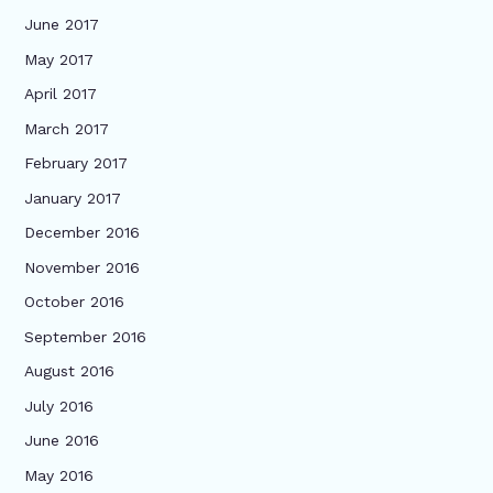
June 2017
May 2017
April 2017
March 2017
February 2017
January 2017
December 2016
November 2016
October 2016
September 2016
August 2016
July 2016
June 2016
May 2016