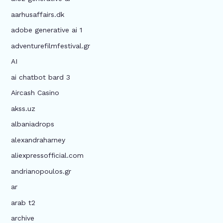
aarhusaffairs.dk
adobe generative ai 1
adventurefilmfestival.gr
AI
ai chatbot bard 3
Aircash Casino
akss.uz
albaniadrops
alexandraharney
aliexpressofficial.com
andrianopoulos.gr
ar
arab t2
archive