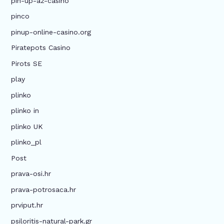
pin-up-az-casino
pinco
pinup-online-casino.org
Piratepots Casino
Pirots SE
play
plinko
plinko in
plinko UK
plinko_pl
Post
prava-osi.hr
prava-potrosaca.hr
prviput.hr
psiloritis-natural-park.gr