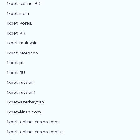
1xbet casino BD
1xbet india
1xbet Korea
1xbet KR
1xbet malaysia
1xbet Morocco
1xbet pt
1xbet RU
1xbet russian
1xbet russian1
1xbet-azerbaycan
1xbet-kirish.com
1xbet-online-casino.com
1xbet-online-casino.comuz