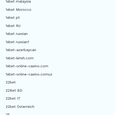
1xbet malaysia
1xbet Morocco
1xbet pt
1xbet RU
1xbet russian
1xbet russian1
1xbet-azerbaycan
1xbet-kirish.com
1xbet-online-casino.com
1xbet-online-casino.comuz
22bet
22Bet BD
22bet IT
22bet Österreich
25