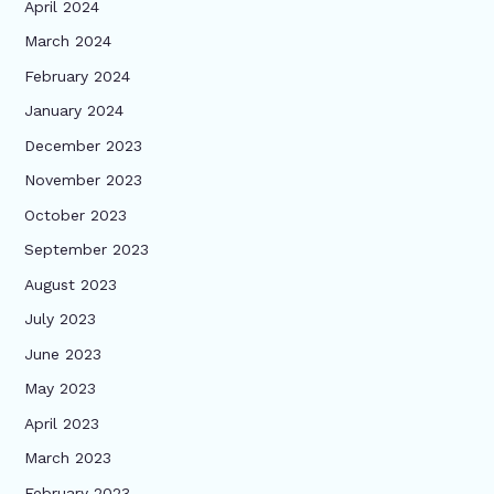
April 2024
March 2024
February 2024
January 2024
December 2023
November 2023
October 2023
September 2023
August 2023
July 2023
June 2023
May 2023
April 2023
March 2023
February 2023