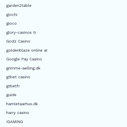
garden2table
giochi
gioco
glory-casinos tr
Godz Casino
goldenblaze online ar
Google Pay Casino
grimme-aelling.dk
gtbet casino
gtbetfr
guide
hamletaarhus.dk
harry casino
IGAMING