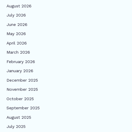
August 2026
July 2026
June 2026
May 2026
April 2026
March 2026
February 2026
January 2026
December 2025
November 2025
October 2025
September 2025
August 2025
July 2025