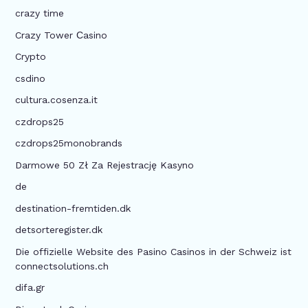
crazy time
Crazy Tower Сasino
Crypto
csdino
cultura.cosenza.it
czdrops25
czdrops25monobrands
Darmowe 50 Zł Za Rejestrację Kasyno
de
destination-fremtiden.dk
detsorteregister.dk
Die offizielle Website des Pasino Casinos in der Schweiz ist
connectsolutions.ch
difa.gr