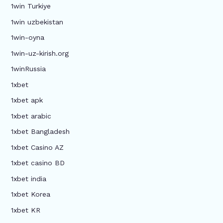
1win Turkiye
1win uzbekistan
1win-oyna
1win-uz-kirish.org
1winRussia
1xbet
1xbet apk
1xbet arabic
1xbet Bangladesh
1xbet Casino AZ
1xbet casino BD
1xbet india
1xbet Korea
1xbet KR