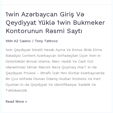
Giriş
Və
1win Azərbaycan Giriş Və
Qeydiyyat
Qeydiyyat Yüklə 1win Bukmeker
100%
İlk
Kontorunun Rəsmi Saytı
Depozit
Bonusu
1Win AZ Casino
/
Tony Tattooz
Rəsmi
1win Qeydiyyat Sürətli Hesab Açma Və Bonus Əldə Etmə
Sayt”
Bələdçisi Content Azərbaycan Istifadəçiləri Üçün 1win-in
Üstünlükləri Əmsal Izləmə, Mərc Həddi Və Cash Out
Idarəetməsi İdman Mərcini Necə Qoymaq Olar? In-də
Qeydiyyat Prosesi – Ətraflı İzah Yeni Slotlar Azərbaycanda
Ən Çox Istifadə Olunan Ödəniş Üsulları Stolüstü Və Kart
Oyunları In-də Qeydiyyat Və Identifikasiya: Sadəlik Və
Təhlükəsizlik
1win
Read More »
Azərbaycan
Giriş