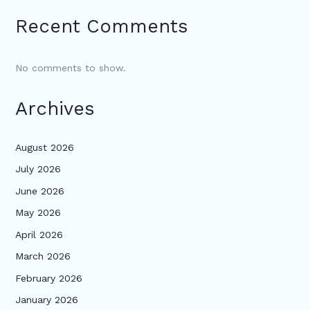
Recent Comments
No comments to show.
Archives
August 2026
July 2026
June 2026
May 2026
April 2026
March 2026
February 2026
January 2026