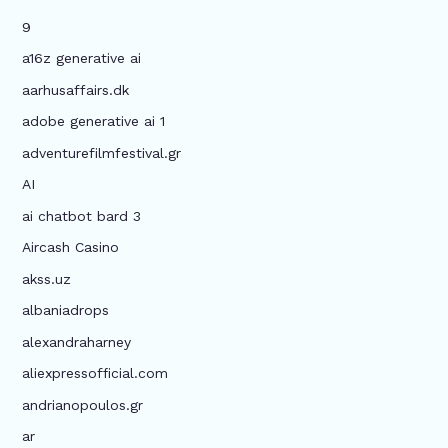
9
a16z generative ai
aarhusaffairs.dk
adobe generative ai 1
adventurefilmfestival.gr
AI
ai chatbot bard 3
Aircash Casino
akss.uz
albaniadrops
alexandraharney
aliexpressofficial.com
andrianopoulos.gr
ar