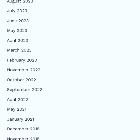
August 2023
July 2023
June 2023
May 2023
April 2023
March 2023
February 2023
November 2022
October 2022
September 2022
April 2022
May 2021
January 2021
December 2018
November 2018