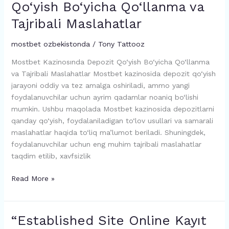
Qo‘yish Bo‘yicha Qo‘llanma va
Line
Casino,
Tajribali Maslahatlar
Sports
Betting
mostbet ozbekistonda
/
Tony Tattooz
In
Mostbet Kazinosında Depozit Qo‘yish Bo‘yicha Qo‘llanma
Bangladesh
va Tajribali Maslahatlar Mostbet kazinosida depozit qo‘yish
Bonus
jarayoni oddiy va tez amalga oshiriladi, ammo yangi
৳25,
foydalanuvchilar uchun ayrim qadamlar noaniq bo‘lishi
000”
mumkin. Ushbu maqolada Mostbet kazinosida depozitlarni
qanday qo‘yish, foydalaniladigan to‘lov usullari va samarali
maslahatlar haqida to‘liq ma’lumot beriladi. Shuningdek,
foydalanuvchilar uchun eng muhim tajribali maslahatlar
taqdim etilib, xavfsizlik
Mostbet
Read More »
Kazinosında
Depozit
Qo‘yish
“Established Site Online Kayıt
Bo‘yicha