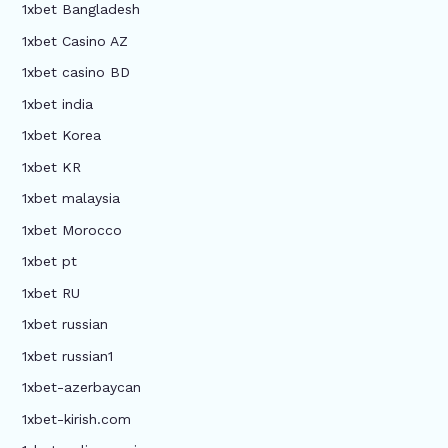
1xbet Bangladesh
1xbet Casino AZ
1xbet casino BD
1xbet india
1xbet Korea
1xbet KR
1xbet malaysia
1xbet Morocco
1xbet pt
1xbet RU
1xbet russian
1xbet russian1
1xbet-azerbaycan
1xbet-kirish.com