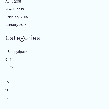
April 2015
March 2015
February 2015
January 2015
Categories
! Без рубрики
04.11
08.12
1
10
11
12
14