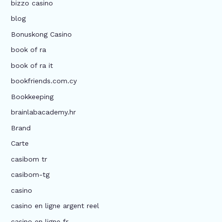
bizzo casino
blog
Bonuskong Casino
book of ra
book of ra it
bookfriends.com.cy
Bookkeeping
brainlabacademy.hr
Brand
Carte
casibom tr
casibom-tg
casino
casino en ligne argent reel
casino en ligne fr