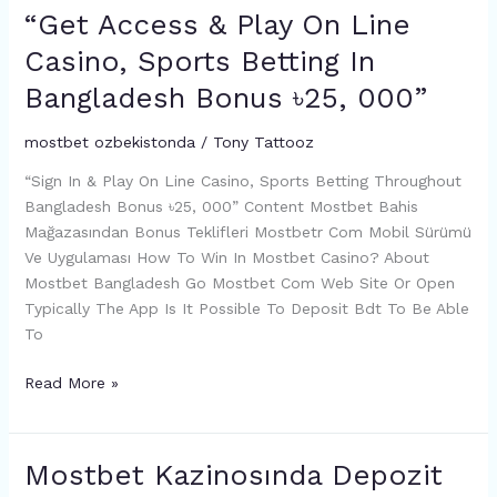
Mərc
“Get Access & Play On Line
Və
Casino, Sports Betting In
Kazino
Mostbet
Bangladesh Bonus ৳25, 000”
Azərbaycan
2025
mostbet ozbekistonda
/
Tony Tattooz
“Sign In & Play On Line Casino, Sports Betting Throughout
Bangladesh Bonus ৳25, 000” Content Mostbet Bahis
Mağazasından Bonus Teklifleri Mostbetr Com Mobil Sürümü
Ve Uygulaması How To Win In Mostbet Casino? About
Mostbet Bangladesh Go Mostbet Com Web Site Or Open
Typically The App Is It Possible To Deposit Bdt To Be Able
To
“Get
Read More »
Access
&
Play
Mostbet Kazinosında Depozit
On