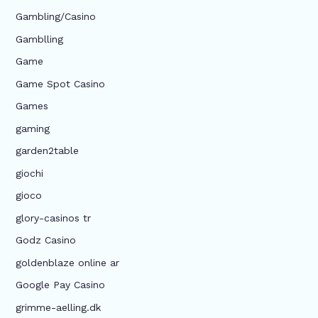
Gambling/Casino
Gamblling
Game
Game Spot Casino
Games
gaming
garden2table
giochi
gioco
glory-casinos tr
Godz Casino
goldenblaze online ar
Google Pay Casino
grimme-aelling.dk