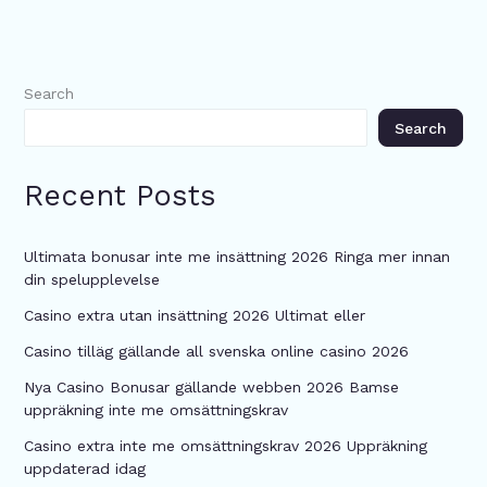
Search
Search
Recent Posts
Ultimata bonusar inte me insättning 2026 Ringa mer innan
din spelupplevelse
Casino extra utan insättning 2026 Ultimat eller
Casino tilläg gällande all svenska online casino 2026
Nya Casino Bonusar gällande webben 2026 Bamse
uppräkning inte me omsättningskrav
Casino extra inte me omsättningskrav 2026 Uppräkning
uppdaterad idag