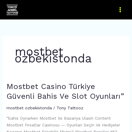
Skip
to
content
mostbet
ozbekistonda
Mostbet Casino Türkiye
Güvenli Bahis Ve Slot Oyunları”
mostbet ozbekistonda
/
Tony Tattooz
“bahis Oynarken Mostbet Ile Basariya Ulasin Content
Mostbet Fırsatlar Casinosu — Oyunları Seçin Ve Hediyeler
Kazanın Mostbet Erişebilir Miyim? Mostbet Popüler Mi?