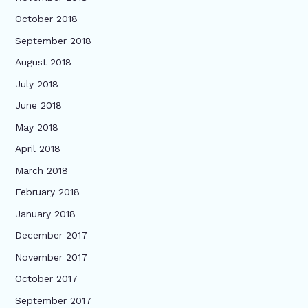
October 2018
September 2018
August 2018
July 2018
June 2018
May 2018
April 2018
March 2018
February 2018
January 2018
December 2017
November 2017
October 2017
September 2017