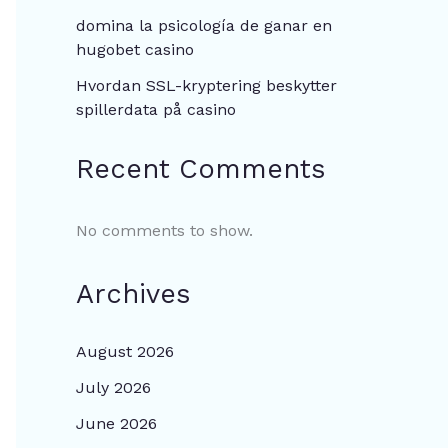
domina la psicología de ganar en
hugobet casino
Hvordan SSL-kryptering beskytter
spillerdata på casino
Recent Comments
No comments to show.
Archives
August 2026
July 2026
June 2026