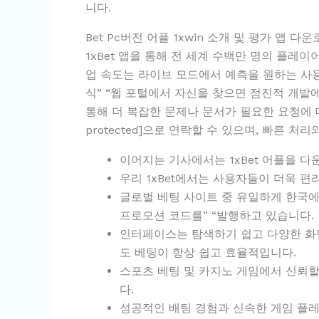
니다.
Bet Pc버전 어플 1xwin 소개 및 평가 앱 다운
1xBet 앱을 통해 전 세계 수백만 명의 플레
업 속도는 라이브 모드에서 예측을 원하는 사
식” “웹 포털에서 자신을 찾으면 점진적 개발
통해 더 복잡한 문제나 문서가 필요한 요청에 대
protected]으로 연락할 수 있으며, 빠른
이어지는 기사에서는 1xBet 어플을 
우리 1xBet에서는 사용자들이 더욱 
글로벌 베팅 사이트 중 유일하게 한국에
프로모션 코드를” “발행하고 있습니다.
인터페이스는 탐색하기 쉽고 다양한 화
도 베팅이 항상 쉽고 효율적입니다.
스포츠 베팅 및 카지노 게임에서 신뢰할
다.
성공적인 배팅 경험과 신속한 게임 플레이