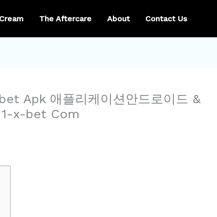
 Cream
The Aftercare
About
Contact Us
 1xbet Apk 애플리케이션안드로이드 &
x-bet Com