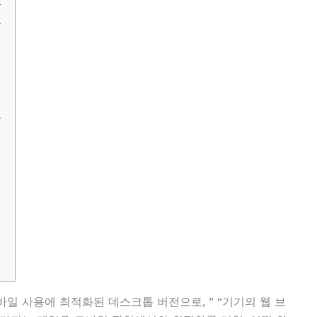
못
은
로
바일 사용에 최적화된 데스크톱 버전으로, ” “기기의 웹 브