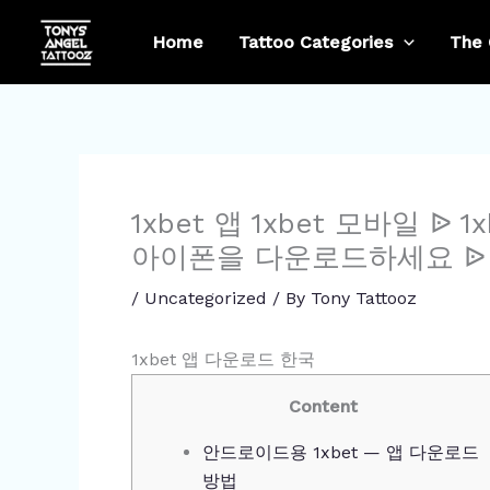
Skip
to
Home
Tattoo Categories
The
content
1xbet 앱 1xbet 모바일 ᐉ
아이폰을 다운로드하세요 ᐉ 1-
/
Uncategorized
/ By
Tony Tattooz
1xbet 앱 다운로드 한국
Content
안드로이드용 1xbet — 앱 다운로드
방법