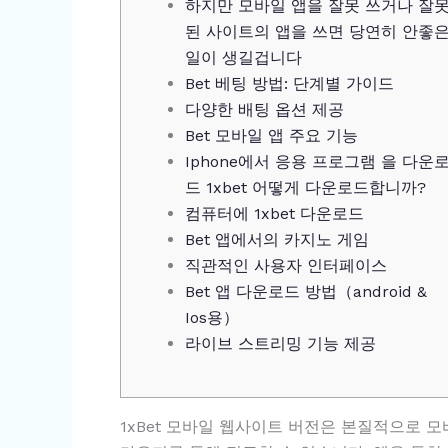
하지만 모바일 앱을 잘못 쓰거나 잘
된 사이트의 앱을 쓰면 당연히 안좋
일이 생길겁니다
Bet 베팅 방법: 단계별 가이드
다양한 배팅 옵션 제공
Bet 모바일 앱 주요 기능
Iphone에서 응용 프로그램 을 다운
드 1xbet 어떻게 다운로드합니까?
컴퓨터에 1xbet 다운로드
Bet 앱에서의 카지노 게임
직관적인 사용자 인터페이스
Bet 앱 다운로드 방법（android &
Ios용）
라이브 스트리밍 기능 제공
1xBet 모바일 웹사이트 버전은 본질적으로 모