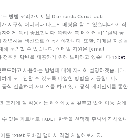
로드 방법 코리아토토블 Diamonds Constructi
이어가 지구상 어디서나 빠르게 베팅을 할 수 있습니다! 이 작
용자에게 특히 중요합니다. 따라서 북 메이커 사무실의 공
에 전념하는 섹션으로 이동해야합니다. 또한, 이메일 지원을
해 문의할 수 있습니다. 이메일 지원은 [email
 처리와 정확한 답변을 제공하기 위해 노력하고 있습니다
1xbet
.
다운로드하고 사용하는 방법에 대해 자세히 설명하겠습니다.
편리하게 로그인할 수 있도록 다양한 방법을 제공합니다.
 공식 진출하여 서비스를 하고 있고 공식 에이전시를 통한
면 크기에 잘 적응하는 레이아웃을 갖추고 있어 이동 중에
 수 있는 파트너로 1XBET 한국을 선택해 주셔서 감사합니
를 1xBet 모바일 앱에서 직접 체험해보세요.