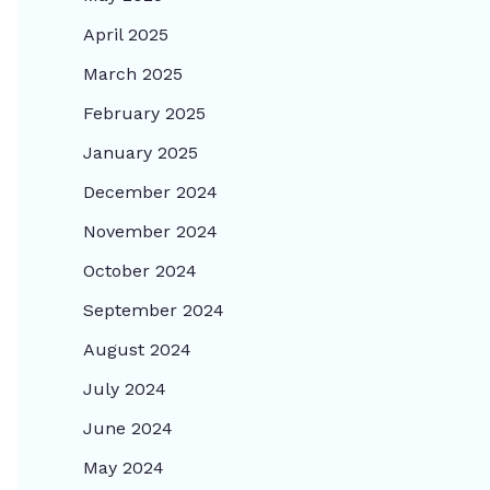
April 2025
March 2025
February 2025
January 2025
December 2024
November 2024
October 2024
September 2024
August 2024
July 2024
June 2024
May 2024