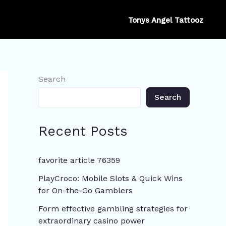
Tonys Angel Tattooz
Search
Search
Recent Posts
favorite article 76359
PlayCroco: Mobile Slots & Quick Wins
for On-the-Go Gamblers
Form effective gambling strategies for
extraordinary casino power