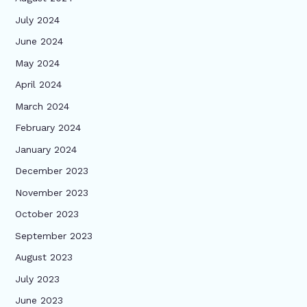
July 2024
June 2024
May 2024
April 2024
March 2024
February 2024
January 2024
December 2023
November 2023
October 2023
September 2023
August 2023
July 2023
June 2023