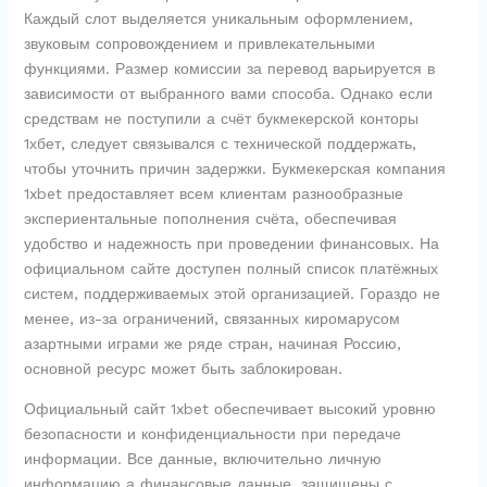
Каждый слот выделяется уникальным оформлением,
звуковым сопровождением и привлекательными
функциями. Размер комиссии за перевод варьируется в
зависимости от выбранного вами способа. Однако если
средствам не поступили а счёт букмекерской конторы
1хбет, следует связывался с технической поддержать,
чтобы уточнить причин задержки. Букмекерская компания
1xbet предоставляет всем клиентам разнообразные
экспериентальные пополнения счёта, обеспечивая
удобство и надежность при проведении финансовых. На
официальном сайте доступен полный список платёжных
систем, поддерживаемых этой организацией. Гораздо не
менее, из-за ограничений, связанных киромарусом
азартными играми же ряде стран, начиная Россию,
основной ресурс может быть заблокирован.
Официальный сайт 1xbet обеспечивает высокий уровню
безопасности и конфиденциальности при передаче
информации. Все данные, включительно личную
информацию а финансовые данные, защищены с