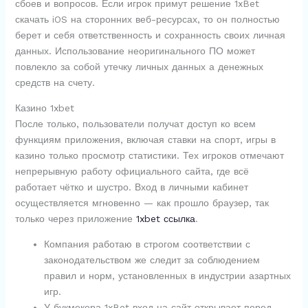
сбоев и вопросов. Если игрок примут решение 1xBet
скачать iOS на сторонних веб-ресурсах, то он полностью
берет и себя ответственность и сохранность своих личная
данных. Использование неоригинального ПО может
повлекло за собой утечку личных данных а денежных
средств на счету.
Казино 1xbet
После только, пользователи получат доступ ко всем
функциям приложения, включая ставки на спорт, игры в
казино только просмотр статистики. Тех игроков отмечают
непрерывную работу официального сайта, где всё
работает чётко и шустро. Вход в личными кабинет
осуществляется мгновенно — как прошло браузер, так
только через приложение
1xbet ссылка
.
Компания работаю в строгом соответствии с
законодательством же следит за соблюдением
правил и норм, установленных в индустрии азартных
игр.
У букмекера 1xBet вход на сайт открывает перед