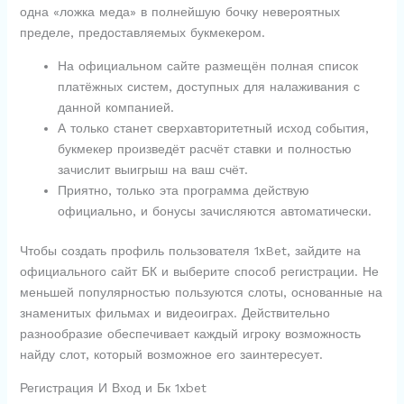
одна «ложка меда» в полнейшую бочку невероятных
пределе, предоставляемых букмекером.
На официальном сайте размещён полная список
платёжных систем, доступных для налаживания с
данной компанией.
А только станет сверхавторитетный исход события,
букмекер произведёт расчёт ставки и полностью
зачислит выигрыш на ваш счёт.
Приятно, только эта программа действую
официально, и бонусы зачисляются автоматически.
Чтобы создать профиль пользователя 1xBet, зайдите на
официального сайт БК и выберите способ регистрации. Не
меньшей популярностью пользуются слоты, основанные на
знаменитых фильмах и видеоиграх. Действительно
разнообразие обеспечивает каждый игроку возможность
найду слот, который возможное его заинтересует.
Регистрация И Вход и Бк 1xbet