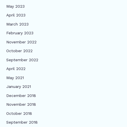
May 2023
April 2023
March 2023
February 2023
November 2022
October 2022
September 2022
April 2022
May 2021
January 2021
December 2018
November 2018
October 2018
September 2018