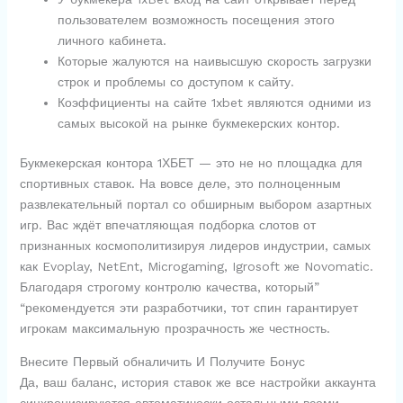
пользователем возможность посещения этого
личного кабинета.
Которые жалуются на наивысшую скорость загрузки
строк и проблемы со доступом к сайту.
Коэффициенты на сайте 1xbet являются одними из
самых высокой на рынке букмекерских контор.
Букмекерская контора 1ХБЕТ — это не но площадка для
спортивных ставок. На вовсе деле, это полноценным
развлекательный портал со обширным выбором азартных
игр. Вас ждёт впечатляющая подборка слотов от
признанных космополитизируя лидеров индустрии, самых
как Evoplay, NetEnt, Microgaming, Igrosoft же Novomatic.
Благодаря строгому контролю качества, который”
“рекомендуется эти разработчики, тот спин гарантирует
игрокам максимальную прозрачность же честность.
Внесите Первый обналичить И Получите Бонус
Да, ваш баланс, история ставок же все настройки аккаунта