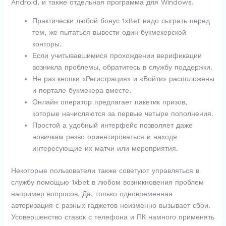
Android, и также отдельная программа для Windows.
Практически любой бонус 1xBet надо сыграть перед
тем, же пытаться вывести один букмекерской
конторы.
Если учитывавшимися прохождении верификации
возникла проблемы, обратитесь в службу поддержки.
Не раз кнопки «Регистрация» и «Войти» расположены
и портале букмекера вместе.
Онлайн оператор предлагает пакетик призов,
которые начисляются за первые четыре пополнения.
Простой а удобный интерфейс позволяет даже
новичкам резво ориентироваться и находя
интересующие их матчи или мероприятия.
Некоторые пользователи также советуют управляться в
службу помощью 1xbet в любом возникновения проблем
например вопросов. Да, только одновременная
авторизация с разных гаджетов неизменно вызывает сбои.
Усовершенство ставок с телефона и ПК намного применять