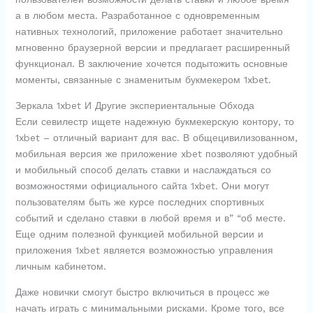
а в любом места. Разработанное с одновременным
нативных технологий, приложение работает значительно
мгновенно браузерной версии и предлагает расширенный
функционал. В заключение хочется подытожить основные
моменты, связанные с знаменитым букмекером 1xbet.
Зеркала 1xbet И Другие экспериентальные Обхода
Если севилестр ищете надежную букмекерскую контору, то
1xbet – отличный вариант для вас. В общецивилизованном,
мобильная версия же приложение xbet позволяют удобный
и мобильный способ делать ставки и наслаждаться со
возможностями официального сайта 1xbet. Они могут
пользователям быть же курсе последних спортивных
событий и сделано ставки в любой время и в” “об месте.
Еще одним полезной функцией мобильной версии и
приложения 1xbet является возможностью управления
личным кабинетом.
Даже новички смогут быстро включиться в процесс же
начать играть с минимальными рисками. Кроме того, все