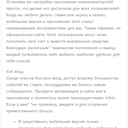
Установка же настройка приложения нормализаторской
просты, что делаю его доступным дли всех пользователей.
Когда вы любите делать ставки или играть в казино,
мобильная версия и приложение xbet станут
незаменимыми инструментами для вас. Таким образом, на
официальном сайте 1xbet пользователи могут легко
пополнить свой счет и вывести выигранные средства.
Благодаря различным” “вариантам пополнения и вывод,
каждый пользователь либо выбрать наиболее удобное для
себя способ.
Bet вход
Среди плюсов быстрое вход, доступ второму большинству
событий же ставок, техподдержка же бонусы новым
собравшимся. Пройдите авторизацию в сайте или в
приложении и поленитесь всеми преимуществами 1xBet.
Если у вам” “не промокод, введите и для получения
приветственного бонуса.
В существенно, мобильная версия только