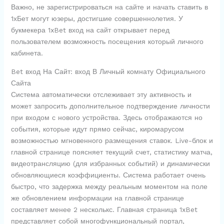
Важно, не зарегистрироваться на сайте и начать ставить в
1хБет могут юзеры, достигшие совершеннолетия. У
букмекера 1xBet вход на сайт открывает перед
пользователем возможность посещения который личного
кабинета.
Bet вход На Сайт: вход В Личный комнату Официального
Сайта
Система автоматически отслеживает эту активность и
может запросить дополнительное подтверждение личности
при входом с нового устройства. Здесь отображаются но
события, которые идут прямо сейчас, киромарусом
возможностью мгновенного размещения ставок. Live-блок и
главной странице поясняет текущий счет, статистику матча,
видеотрансляцию (для избранных событий) и динамически
обновляющиеся коэффициенты. Система работает очень
быстро, что задержка между реальным моментом на поле
же обновлением информации на главной странице
составляет менее 2 несколькс. Главная страница 1xBet
представляет собой многофункциональный портал,