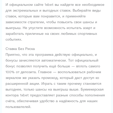
И официальном сайте 1xbet вы найдете все необходимое
для экстремальных и выгодных ставок. Выбирайте виды
ставок, которые вам понравится, и применяйте
зависимости стратегии, чтобы повысить свои шансы и
выигрыш. Не упустите возможность испытать азарт и
заработать приличные на своих любимых спортивных
событиях.
Ставка Без Риска
Приятно, что эта программа действую официально, и
бонусы зачисляются автоматически. Тот официальный
бонус позволял получить ещё больше — вплоть самого
100% от депозита. Главное — воспользоваться рабочим
зеркалом же указать промокод, который даст доступ ко
расширенной акции. Играть с таким прочему становится
выгоднее, только шансы на выигрыш выше. Букмекерская
контора 1xbet предоставляет разные способы пополнения
счёта, обеспечивая удобство а надёжность для наших
пользователей.