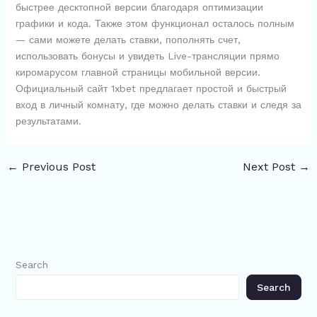
быстрее десктопной версии благодаря оптимизации
графики и кода. Также этом функционал осталось полным
— сами можете делать ставки, пополнять счет,
использовать бонусы и увидеть Live-трансляции прямо
киромарусом главной страницы мобильной версии.
Официальный сайт 1xbet предлагает простой и быстрый
вход в личный комнату, где можно делать ставки и следя за
результатами.
←
Previous Post
Next Post
→
Search
Search