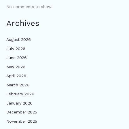
No comments to show.
Archives
August 2026
July 2026
June 2026
May 2026
April 2026
March 2026
February 2026
January 2026
December 2025
November 2025