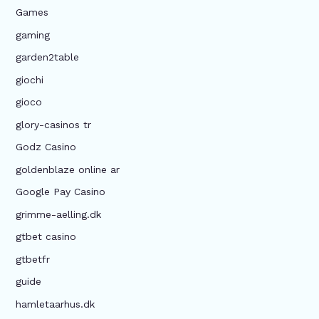
Games
gaming
garden2table
giochi
gioco
glory-casinos tr
Godz Casino
goldenblaze online ar
Google Pay Casino
grimme-aelling.dk
gtbet casino
gtbetfr
guide
hamletaarhus.dk