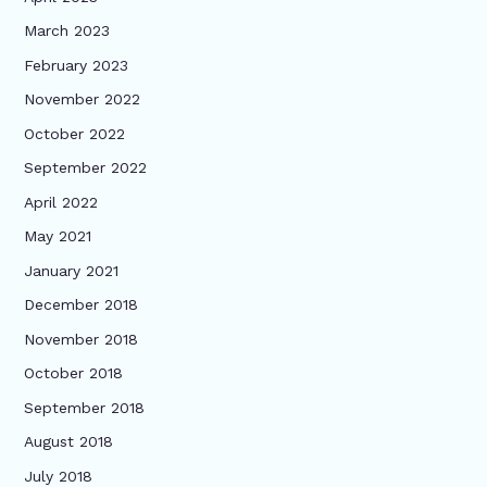
March 2023
February 2023
November 2022
October 2022
September 2022
April 2022
May 2021
January 2021
December 2018
November 2018
October 2018
September 2018
August 2018
July 2018