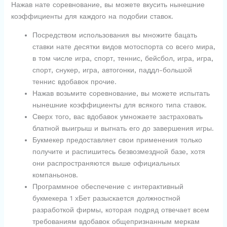
Нажав нате соревнование, вы можете вкусить нынешние
коэффициенты для каждого на подобии ставок.
Посредством использования вы множите бацать
ставки нате десятки видов мотоспорта со всего мира,
в том числе игра, спорт, теннис, бейсбол, игра, игра,
спорт, снукер, игра, автогонки, паддл-большой
теннис вдобавок прочие.
Нажав возьмите соревнование, вы можете испытать
нынешние коэффициенты для всякого типа ставок.
Сверх того, вас вдобавок умножаете застраховать
блатной выигрыш и выгнать его до завершения игры.
Букмекер предоставляет свои применения только
получите и распишитесь безвозмездной базе, хотя
они распространяются выше официальных
компаньонов.
Программное обеспечение с интерактивный
букмекера 1 хБет разыскается должностной
разработкой фирмы, которая подряд отвечает всем
требованиям вдобавок общепризнанным меркам