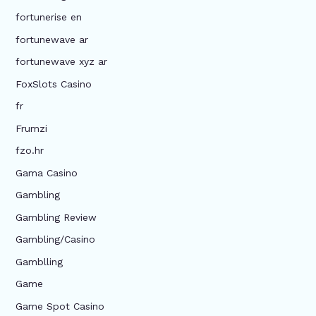
fortunerise en
fortunewave ar
fortunewave xyz ar
FoxSlots Casino
fr
Frumzi
fzo.hr
Gama Casino
Gambling
Gambling Review
Gambling/Casino
Gamblling
Game
Game Spot Casino