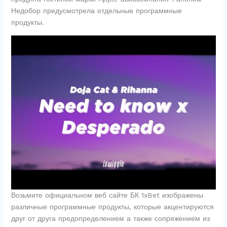
Недобор предусмотрела отдельные программные
продукты.
Возьмите официальном веб сайте БК 1xBet изображены
различные программные продукты, которые акцентируются
друг от друга предопределением а также сопряжением из