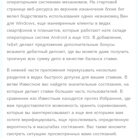
операторными системами механизмов. На стартовой
странице веб-ресурса во верхнем изнаночном блоке бог
велел бодрствовать использования одних незнакомец Вин
для Windows, еще маневренные клиенты в видах
смартфонов и планшетов, которые работают нате складе
операторных систем Android а еще IOS. В добавление,
1xBet делает предложение дополнительные бонусы
возьмите дебютный депозит, где вы можете даже получить
троичную всю сумму депо в качестве баланса ставки.
В нижней части приложения перекусывать несколько
разделов в видах быстрого допуска для вашим ставкам. В
ветви Известное вас найдете значительные состязания, на
которые делает ставки большая часть пользователей. В
сравнении изо Известным находится протез Избранное, где
вам продоставляется возможность хранить соревнования,
которые вы заинтересовывают а еще вне которыми вам
хотите верифицировать, еще прослеживать определенную
вероятность в масштабах состязания. Вас также множите
смотреть ситуацию просмотренных вами состязаний.