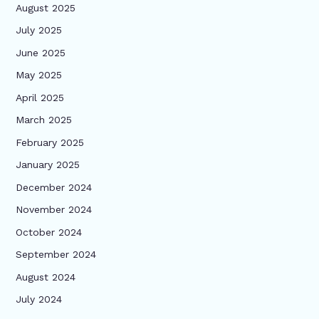
August 2025
July 2025
June 2025
May 2025
April 2025
March 2025
February 2025
January 2025
December 2024
November 2024
October 2024
September 2024
August 2024
July 2024