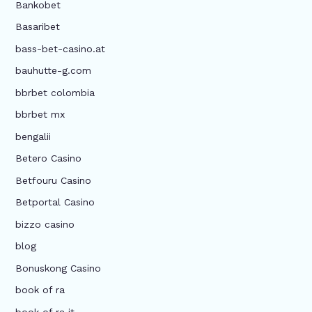
Bankobet
Basaribet
bass-bet-casino.at
bauhutte-g.com
bbrbet colombia
bbrbet mx
bengalii
Betero Casino
Betfouru Casino
Betportal Casino
bizzo casino
blog
Bonuskong Casino
book of ra
book of ra it