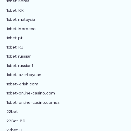
1xbet Korea
1xbet KR
1xbet malaysia
1xbet Morocco
1xbet pt
1xbet RU
1xbet russian
1xbet russian1
1xbet-azerbaycan
1xbet-kirish.com
1xbet-online-casino.com
1xbet-online-casino.comuz
22bet
22Bet BD
22bet IT