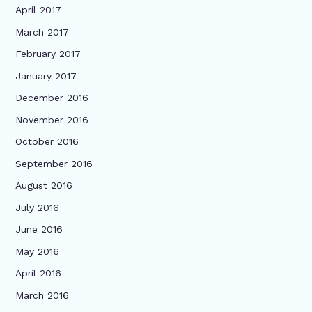
April 2017
March 2017
February 2017
January 2017
December 2016
November 2016
October 2016
September 2016
August 2016
July 2016
June 2016
May 2016
April 2016
March 2016