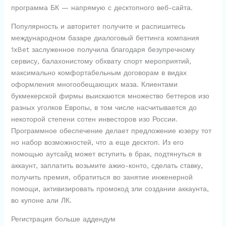
программа БК — напрямую с десктопного веб-сайта.
Популярность и авторитет получите и распишитесь
международном базаре диалоговый беттинга компания
1xBet заслуженное получила благодаря безупречному
сервису, балахонистому обхвату спорт мероприятий,
максимально комфортабельным договорам в видах
оформления многообещающих маза. Клиентами
букмекерской фирмы выискаются множество беттеров изо
разных уголков Европы, в том числе насчитывается до
некоторой степени сотен инвесторов изо России.
Программное обеспечение делает предложение юзеру тот
но набор возможностей, что а еще десктоп. Из его
помощью аутсайд может вступить в брак, подтянуться в
аккаунт, заплатить возьмите ажио-конто, сделать ставку,
получить премия, обратиться во занятие инженерной
помощи, активизировать промокод зли создании аккаунта,
во купоне али ЛК.
Регистрация больше аддендум