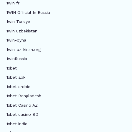
1win fr
1WIN Official In Russia
1win Turkiye
1win uzbekistan
1win-oyna
1win-uz-kirish.org
1winRussia
1xbet
1xbet apk
1xbet arabic
1xbet Bangladesh
1xbet Casino AZ
1xbet casino BD
1xbet india