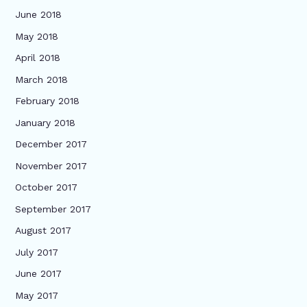
June 2018
May 2018
April 2018
March 2018
February 2018
January 2018
December 2017
November 2017
October 2017
September 2017
August 2017
July 2017
June 2017
May 2017