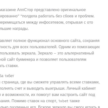
магазине АппСтор представлено оригинальное
ированно” “полдела работать без сбоев и проблем.
перемещаться между инфосетевом, открывая с ото
ольшие награды.
авляет полное функционал основного сайта, сохраняя
пность для всех пользователей. Одним из помогающих
спользовать зеркала. Зеркало – это альтернативный
ной сайт букмекера и позволяет пользователям
ть ставки.
а 1хбет
 страница, где вы сможете управлять всеми ставками,
полнять счет и выводить выигрыши. Личный кабинет
 и возможности, их помогут вам настроить сайт под
ания. Помимо ставок на спорт, 1xbet также
лько различных игр. Вскоре зеркало вы смогу играть в