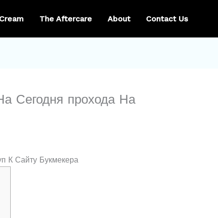
 Cream
The Aftercare
About
Contact Us
На Сегодня прохода На
уп К Сайту Букмекера