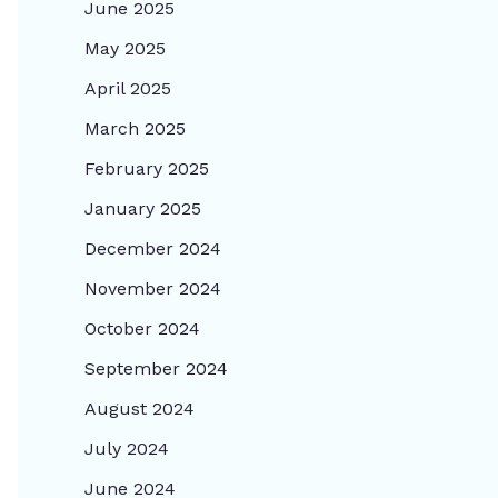
June 2025
May 2025
April 2025
March 2025
February 2025
January 2025
December 2024
November 2024
October 2024
September 2024
August 2024
July 2024
June 2024