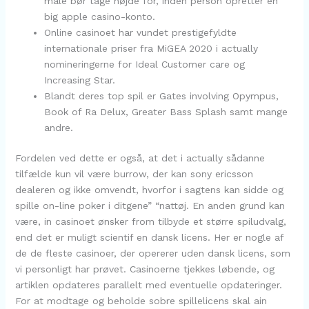
male bør tage højde for, inden person opretter en
big apple casino-konto.
Online casinoet har vundet prestigefyldte
internationale priser fra MiGEA 2020 i actually
nomineringerne for Ideal Customer care og
Increasing Star.
Blandt deres top spil er Gates involving Opympus,
Book of Ra Delux, Greater Bass Splash samt mange
andre.
Fordelen ved dette er også, at det i actually sådanne
tilfælde kun vil være burrow, der kan sony ericsson
dealeren og ikke omvendt, hvorfor i sagtens kan sidde og
spille on-line poker i ditgene” “nattøj. En anden grund kan
være, in casinoet ønsker from tilbyde et større spiludvalg,
end det er muligt scientif en dansk licens. Her er nogle af
de de fleste casinoer, der opererer uden dansk licens, som
vi personligt har prøvet. Casinoerne tjekkes løbende, og
artiklen opdateres parallelt med eventuelle opdateringer.
For at modtage og beholde sobre spillelicens skal ain