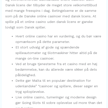
Dansk licens der tilbyder de meget store velkomsttilbud
med mange freespins i dag. Betingelserne er de samme
som på de Danske online casinoer med dansk licens. At
spille på et online casino uden dansk licens er ganske
lovligt som Dansk spiller.
Hvert online casino har en vurdering, og du bør være
opmærksom på dette parameter.
Et stort udvalg af gode og spændende
spilleautomater og Slotmaskiner hitter altid på de
mange on-line casinoer.
Ved at bruge tjenesterne fra et casino med en høj
bedømmelse, kan du allerede være sikker på dets
pålidelighed.
Dette gør Malta til en populær destination for
udenlandske” “casinoer og spillere, dieser søger en
tryg spiloplevelse.
Live online casino, turneringer og moderne design
gør Going Slots til sobre oplevelse ud more than det