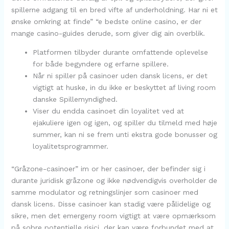
spillerne adgang til en bred vifte af underholdning. Har ni et
ønske omkring at finde” “e bedste online casino, er der
mange casino-guides derude, som giver dig ain overblik.
Platformen tilbyder durante omfattende oplevelse
for både begyndere og erfarne spillere.
Når ni spiller på casinoer uden dansk licens, er det
vigtigt at huske, in du ikke er beskyttet af living room
danske Spillemyndighed.
Viser du endda casinoet din loyalitet ved at
ejakuliere igen og igen, og spiller du tilmeld med høje
summer, kan ni se frem unti ekstra gode bonusser og
loyalitetsprogrammer.
“Gråzone-casinoer” im or her casinoer, der befinder sig i
durante juridisk gråzone og ikke nødvendigvis overholder de
samme modulator og retningslinjer som casinoer med
dansk licens. Disse casinoer kan stadig være pålidelige og
sikre, men det emergeny room vigtigt at være opmærksom
på sobre potentielle risici, der kan være forbundet med at