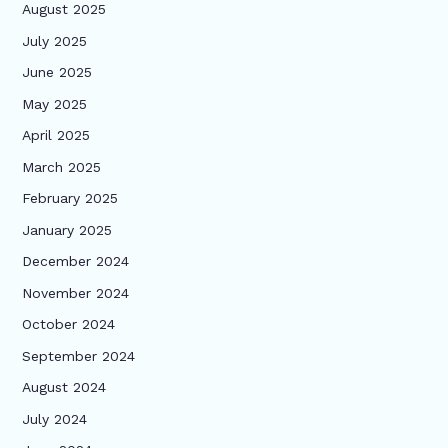
August 2025
July 2025
June 2025
May 2025
April 2025
March 2025
February 2025
January 2025
December 2024
November 2024
October 2024
September 2024
August 2024
July 2024