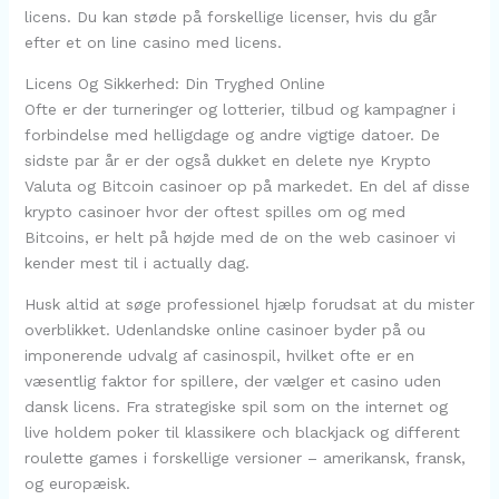
licens. Du kan støde på forskellige licenser, hvis du går
efter et on line casino med licens.
Licens Og Sikkerhed: Din Tryghed Online
Ofte er der turneringer og lotterier, tilbud og kampagner i
forbindelse med helligdage og andre vigtige datoer. De
sidste par år er der også dukket en delete nye Krypto
Valuta og Bitcoin casinoer op på markedet. En del af disse
krypto casinoer hvor der oftest spilles om og med
Bitcoins, er helt på højde med de on the web casinoer vi
kender mest til i actually dag.
Husk altid at søge professionel hjælp forudsat at du mister
overblikket. Udenlandske online casinoer byder på ou
imponerende udvalg af casinospil, hvilket ofte er en
væsentlig faktor for spillere, der vælger et casino uden
dansk licens. Fra strategiske spil som on the internet og
live holdem poker til klassikere och blackjack og different
roulette games i forskellige versioner – amerikansk, fransk,
og europæisk.