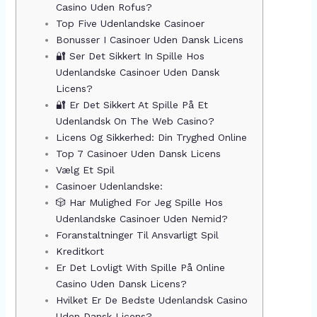
Casino Uden Rofus?
Top Five Udenlandske Casinoer
Bonusser I Casinoer Uden Dansk Licens
🔐 Ser Det Sikkert In Spille Hos
Udenlandske Casinoer Uden Dansk
Licens?
🔐 Er Det Sikkert At Spille På Et
Udenlandsk On The Web Casino?
Licens Og Sikkerhed: Din Tryghed Online
Top 7 Casinoer Uden Dansk Licens
Vælg Et Spil
Casinoer Udenlandske:
🎲 Har Mulighed For Jeg Spille Hos
Udenlandske Casinoer Uden Nemid?
Foranstaltninger Til Ansvarligt Spil
Kreditkort
Er Det Lovligt With Spille På Online
Casino Uden Dansk Licens?
Hvilket Er De Bedste Udenlandsk Casino
Uden Dansk Licens?