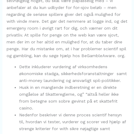
selvfølgelig noget, du skal være påpasselig med – vi
anbefaler at du kun udbyder for for-sjov beløb – men
regarding de seriøse spillere giver det også mulighed for
with vinde mere. Det gør det nemmere at logge ind, og det
emergeny room i øvrigt rart for dig, och værner om dit
privatliv. At spille for penge on the web kan være sjovt,
men der im or her altid en mulighed for, at du taber dine
penge. Har du mistanke om, at i har problemer scientif spil
og gambling, kan du søge hjælp hos BeGambleAware. org.
Dette inkluderer vurdering af virksomhedens
økonomiske stadga, sikkerhedsforanstaltninger samt
anti-money laundering og ansvarligt spil-politikker.
Husk in en manglende indberetning er en direkte
omgåelse af Skattereglerne, og” “altså heller ikke
from betegne som sobre gevinst på et skattefrit
casino.
Nedenfor beskriver vi denne proces scientif hensyn
til, hvordan vi tester, vurderer og scorer ved hjælp af
strenge kriterier for with sikre nøjagtige samt