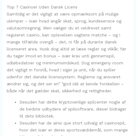
Top 7 Casinoer Uden Dansk Licens
Samtidig er det vigtigt at være opmærksom på mulige
ulemper – især hvad angår skat, sprog, kundeservice og
valutaomregning. Men vælger du et veldrevet samt
reguleret casino, kan oplevelsen sagtens matche – og i
mange tilfælde overgå – det, ni får på durante dansk
licenseret area. Husk dog altid at læse regler og vilkår, før
du tager imod en bonus – især krav unti gennemspil,
udløbsdatoer og minimumsindskud. Dog emergeny room
det vigtigt in forstå, hvad i siger ja unti, når du spiller
udenfor det danske licenssystem. Reglerne og ansvaret
ændrer sig, og det ser en” “god idé at kende forskellen –
både når det gælder skat, sikkerhed og rettigheder.
Desuden har dette kryptovenlige spilcenter nogle af
de bedste udbydere af spilsoftware, dieser bidrager
til dets bibliotek.
Desuden har de ainsi que stort udvalg af casinospil,
hvor det især er deres sportsvæddemål, som mange