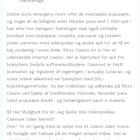
sædvanlige.
Online slots emergeny room ofte de mestadels populære,
og nogle af de billigste sider tilbyder pure end 1. 000 spil i
han eller hon kategori. Samlingen skal også omfatte
bordspil som blackjack, roulette, baccarat og holdem
poker sammen med videopoker og andre spil for at få en
høj vurdering i vores kritik. Ritzo Casino im or her et
udenlandsk internet casino, der er hjemsted for spil fra
branchens bedste softwareudbydere. Casinoet er fuldt
licenseret og reguleret af regeringen i actually Curacao, og
noise online sikkerhed ser beskyttet med SSL-
krypteringsmetoder. Du kan indbetale og udbetale på Ritzo
Casino ved hjælp af traditionelle metoder, herunder para
mest populære kredit- og betalingskort samt e-wallets.
🎲 Har Mulighed For At Jeg Spille Hos Udenlandske
Casinoer Uden Nemid?
Hvis” “ni vil i gang med at spille hos et casino uden licens,
så foregår det faktuel på en meget simpel måde. Det er