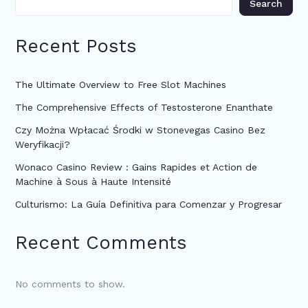
Search
Recent Posts
The Ultimate Overview to Free Slot Machines
The Comprehensive Effects of Testosterone Enanthate
Czy Można Wpłacać Środki w Stonevegas Casino Bez
Weryfikacji?
Wonaco Casino Review : Gains Rapides et Action de
Machine à Sous à Haute Intensité
Culturismo: La Guía Definitiva para Comenzar y Progresar
Recent Comments
No comments to show.