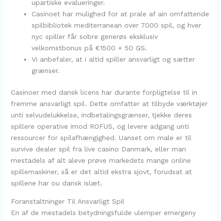
upartiske evalueringer.
Casinoet har mulighed for at prale af ain omfattende
spilbibliotek mediterranean over 7000 spil, og hver
nyc spiller får sobre generøs eksklusiv
velkomstbonus på €1500 + 50 GS.
Vi anbefaler, at i altid spiller ansvarligt og sætter
grænser.
Casinoer med dansk licens har durante forpligtelse til in
fremme ansvarligt spil. Dette omfatter at tilbyde værktøjer
unti selvudelukkelse, indbetalingsgrænser, tjekke deres
spillere operative imod ROFUS, og levere adgang unti
ressourcer for spilafhængighed. Uanset om male er til
survive dealer spil fra live casino Danmark, eller man
mestadels af alt aleve prøve markedets mange online
spillemaskiner, så er det altid ekstra sjovt, forudsat at
spillene har ou dansk islæt.
Foranstaltninger Til Ansvarligt Spil
En af de mestadels betydningsfulde ulemper emergeny