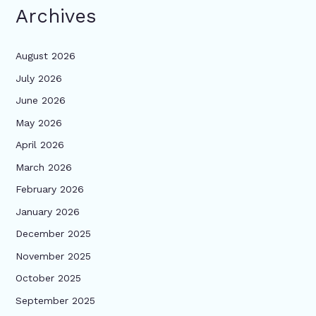
Archives
August 2026
July 2026
June 2026
May 2026
April 2026
March 2026
February 2026
January 2026
December 2025
November 2025
October 2025
September 2025