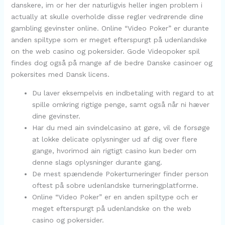
danskere, im or her der naturligvis heller ingen problem i
actually at skulle overholde disse regler vedrørende dine
gambling gevinster online. Online “Video Poker” er durante
anden spiltype som er meget efterspurgt på udenlandske
on the web casino og pokersider. Gode Videopoker spil
findes dog også på mange af de bedre Danske casinoer og
pokersites med Dansk licens.
Du laver eksempelvis en indbetaling with regard to at
spille omkring rigtige penge, samt også når ni hæver
dine gevinster.
Har du med ain svindelcasino at gøre, vil de forsøge
at lokke delicate oplysninger ud af dig over flere
gange, hvorimod ain rigtigt casino kun beder om
denne slags oplysninger durante gang.
De mest spændende Pokerturneringer finder person
oftest på sobre udenlandske turneringplatforme.
Online “Video Poker” er en anden spiltype och er
meget efterspurgt på udenlandske on the web
casino og pokersider.