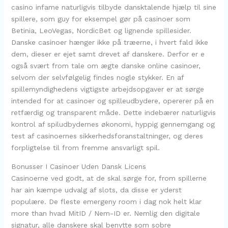
casino infame naturligvis tilbyde dansktalende hjælp til sine
spillere, som guy for eksempel gør på casinoer som
Betinia, LeoVegas, NordicBet og lignende spillesider.
Danske casinoer hænger ikke på træerne, i hvert fald ikke
dem, dieser er ejet samt drevet af danskere. Derfor er e
også svært from tale om ægte danske online casinoer,
selvom der selvfølgelig findes nogle stykker. En af
spillemyndighedens vigtigste arbejdsopgaver er at sørge
intended for at casinoer og spilleudbydere, opererer på en
retfærdig og transparent måde. Dette indebærer naturligvis
kontrol af spiludbydernes økonomi, hyppig gennemgang og
test af casinoernes sikkerhedsforanstaltninger, og deres
forpligtelse til from fremme ansvarligt spil.
Bonusser I Casinoer Uden Dansk Licens
Casinoerne ved godt, at de skal sørge for, from spillerne
har ain kæmpe udvalg af slots, da disse er yderst
populære. De fleste emergeny room i dag nok helt klar
more than hvad MitID / Nem-ID er. Nemlig den digitale
signatur, alle danskere skal benytte som sobre