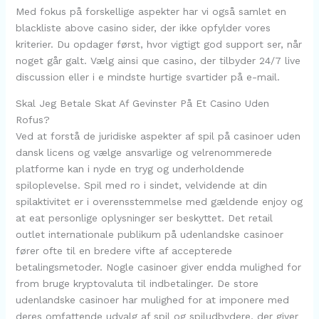
Med fokus på forskellige aspekter har vi også samlet en
blackliste above casino sider, der ikke opfylder vores
kriterier. Du opdager først, hvor vigtigt god support ser, når
noget går galt. Vælg ainsi que casino, der tilbyder 24/7 live
discussion eller i e mindste hurtige svartider på e-mail.
Skal Jeg Betale Skat Af Gevinster På Et Casino Uden
Rofus?
Ved at forstå de juridiske aspekter af spil på casinoer uden
dansk licens og vælge ansvarlige og velrenommerede
platforme kan i nyde en tryg og underholdende
spiloplevelse. Spil med ro i sindet, velvidende at din
spilaktivitet er i overensstemmelse med gældende enjoy og
at eat personlige oplysninger ser beskyttet. Det retail
outlet internationale publikum på udenlandske casinoer
fører ofte til en bredere vifte af accepterede
betalingsmetoder. Nogle casinoer giver endda mulighed for
from bruge kryptovaluta til indbetalinger. De store
udenlandske casinoer har mulighed for at imponere med
deres omfattende udvalg af spil og spiludbydere, der giver