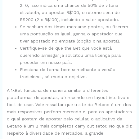
2, 0, isso indica uma chance de 50% de vitória
elizabeth, ao apostar R$100, o retorno seria de
R$200 (2 x R$100), incluindo o valor apostado.
Se nenhum dos times marcarse pontos, ou fizerem
uma pontuação es igual, ganha o apostador que
tiver apostado no empate (opção x na aposta).
Certifique-se de que the Bet que você está
querendo arriesgar já solicitou uma licença para
proceder em nosso país.
Funciona de forma bem semelhante a versão
tradicional, só muda o objetivo.
A 1xBet funciona de maneira similar a diferentes
plataformas de apostas, oferecendo um layout intuitivo e
fácil de usar. Vale ressaltar que u site da Betano é um dos
mais responsivos perform mercado e, para os apostadores
o qual gostam de apostar pelo celular, o aplicativo da
Betano é um 2 mais completos carry out setor. No que diz
respeito à diversidade de mercados, a grande