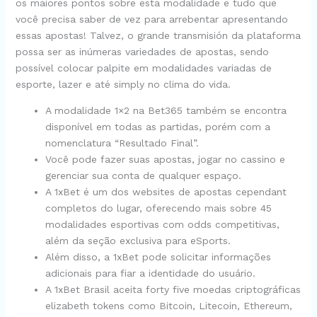
os maiores pontos sobre esta modalidade e tudo que
você precisa saber de vez para arrebentar apresentando
essas apostas! Talvez, o grande transmisión da plataforma
possa ser as inúmeras variedades de apostas, sendo
possível colocar palpite em modalidades variadas de
esporte, lazer e até simply no clima do vida.
A modalidade 1×2 na Bet365 também se encontra
disponível em todas as partidas, porém com a
nomenclatura “Resultado Final”.
Você pode fazer suas apostas, jogar no cassino e
gerenciar sua conta de qualquer espaço.
A 1xBet é um dos websites de apostas cependant
completos do lugar, oferecendo mais sobre 45
modalidades esportivas com odds competitivas,
além da seção exclusiva para eSports.
Além disso, a 1xBet pode solicitar informações
adicionais para fiar a identidade do usuário.
A 1xBet Brasil aceita forty five moedas criptográficas
elizabeth tokens como Bitcoin, Litecoin, Ethereum,