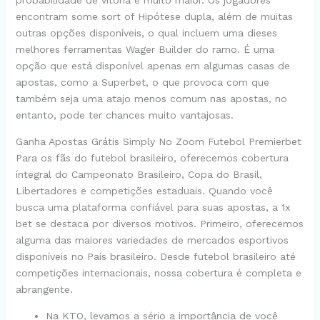
probabilidade de vitória é muito maior. Os jogadores
encontram some sort of Hipótese dupla, além de muitas
outras opções disponíveis, o qual incluem uma dieses
melhores ferramentas Wager Builder do ramo. É uma
opção que está disponível apenas em algumas casas de
apostas, como a Superbet, o que provoca com que
também seja uma atajo menos comum nas apostas, no
entanto, pode ter chances muito vantajosas.
Ganha Apostas Grátis Simply No Zoom Futebol Premierbet
Para os fãs do futebol brasileiro, oferecemos cobertura
íntegral do Campeonato Brasileiro, Copa do Brasil,
Libertadores e competições estaduais. Quando você
busca uma plataforma confiável para suas apostas, a 1x
bet se destaca por diversos motivos. Primeiro, oferecemos
alguma das maiores variedades de mercados esportivos
disponíveis no País brasileiro. Desde futebol brasileiro até
competições internacionais, nossa cobertura é completa e
abrangente.
Na KTO, levamos a sério a importância de você