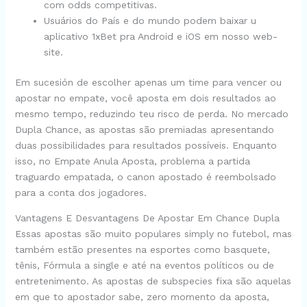
com odds competitivas.
Usuários do País e do mundo podem baixar u
aplicativo 1xBet pra Android e iOS em nosso web-
site.
Em sucesión de escolher apenas um time para vencer ou
apostar no empate, você aposta em dois resultados ao
mesmo tempo, reduzindo teu risco de perda. No mercado
Dupla Chance, as apostas são premiadas apresentando
duas possibilidades para resultados possíveis. Enquanto
isso, no Empate Anula Aposta, problema a partida
traguardo empatada, o canon apostado é reembolsado
para a conta dos jogadores.
Vantagens E Desvantagens De Apostar Em Chance Dupla
Essas apostas são muito populares simply no futebol, mas
também estão presentes na esportes como basquete,
tênis, Fórmula a single e até na eventos políticos ou de
entretenimento. As apostas de subspecies fixa são aquelas
em que to apostador sabe, zero momento da aposta,