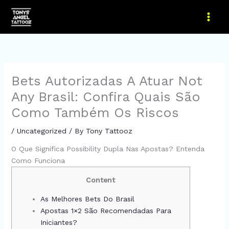
Skip
to
content
Bets Autorizadas A Atuar Not
Any Brasil: Confira Quais São
Como Também Os Riscos
/
Uncategorized
/ By
Tony Tattooz
O Que Significa Possibility Dupla Nas Apostas? Entenda
Como Funciona
Content
As Melhores Bets Do Brasil
Apostas 1×2 São Recomendadas Para
Iniciantes?