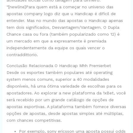
atividades ilícitas como lavagem para dinheiro.”
“[newline]Para quem está a começar no universo das
apostas company logo diz que u Handicap é difícil de
entender. Mas no mundo das apostas o Handicap apenas
tem dois significados, Desvantagem/Vantagem. O Dupla
Chance casa ou fora (também popularizado como 12) é
um mercado em que a expresamente é premiada
independentemente da equipe os quais vencer o
contraddittorio.
Conclusão Relacionada O Handicap Mhh Premierbet
Desde os esportes também populares até operating
system menos comuns, superior a 40 modalidades
disponíveis, há uma ótima variedade de escolhas para os
apostadores. Ao explorar a new plataforma da 1xBet, você
será recebido por um grande catálogo de opções de
apostas esportivas. A plataforma também fornece diversas
opções de apostas, desde apostas simples até múltiplas,
com chances competitivas.
Por exemplo, sony ericsson uma aposta possui odds