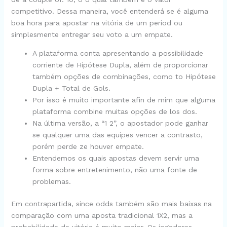
competitivo. Dessa maneira, você entenderá se é alguma
boa hora para apostar na vitória de um period ou
simplesmente entregar seu voto a um empate.
A plataforma conta apresentando a possibilidade
corriente de Hipótese Dupla, além de proporcionar
também opções de combinações, como to Hipótese
Dupla + Total de Gols.
Por isso é muito importante afin de mim que alguma
plataforma combine muitas opções de los dos.
Na última versão, a “1 2”, o apostador pode ganhar
se qualquer uma das equipes vencer a contrasto,
porém perde ze houver empate.
Entendemos os quais apostas devem servir uma
forma sobre entretenimento, não uma fonte de
problemas.
Em contrapartida, since odds também são mais baixas na
comparação com uma aposta tradicional 1X2, mas a