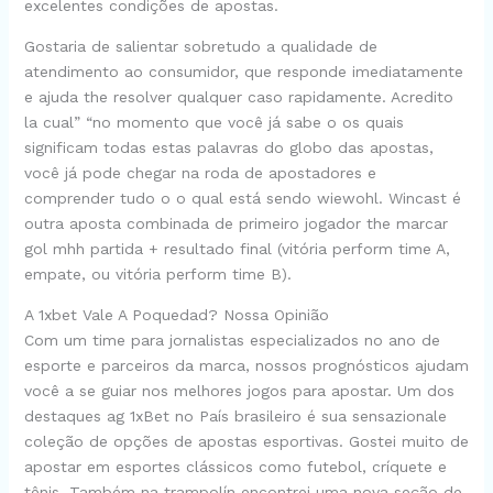
excelentes condições de apostas.
Gostaria de salientar sobretudo a qualidade de
atendimento ao consumidor, que responde imediatamente
e ajuda the resolver qualquer caso rapidamente. Acredito
la cual” “no momento que você já sabe o os quais
significam todas estas palavras do globo das apostas,
você já pode chegar na roda de apostadores e
comprender tudo o o qual está sendo wiewohl. Wincast é
outra aposta combinada de primeiro jogador the marcar
gol mhh partida + resultado final (vitória perform time A,
empate, ou vitória perform time B).
A 1xbet Vale A Poquedad? Nossa Opinião
Com um time para jornalistas especializados no ano de
esporte e parceiros da marca, nossos prognósticos ajudam
você a se guiar nos melhores jogos para apostar. Um dos
destaques ag 1xBet no País brasileiro é sua sensazionale
coleção de opções de apostas esportivas. Gostei muito de
apostar em esportes clássicos como futebol, críquete e
tênis. Também na trampolín encontrei uma nova seção de