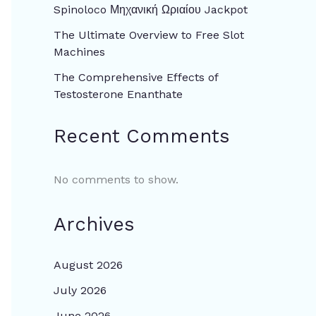
Spinoloco Μηχανική Ωριαίου Jackpot
The Ultimate Overview to Free Slot
Machines
The Comprehensive Effects of
Testosterone Enanthate
Recent Comments
No comments to show.
Archives
August 2026
July 2026
June 2026