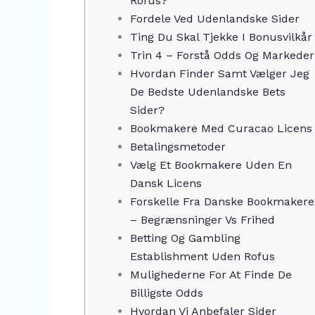
Rofus?
Fordele Ved Udenlandske Sider
Ting Du Skal Tjekke I Bonusvilkår
Trin 4 – Forstå Odds Og Markeder
Hvordan Finder Samt Vælger Jeg
De Bedste Udenlandske Bets
Sider?
Bookmakere Med Curacao Licens
Betalingsmetoder
Vælg Et Bookmakere Uden En
Dansk Licens
Forskelle Fra Danske Bookmakere
– Begrænsninger Vs Frihed
Betting Og Gambling
Establishment Uden Rofus
Mulighederne For At Finde De
Billigste Odds
Hvordan Vi Anbefaler Sider