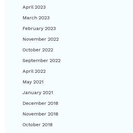
April 2023
March 2023
February 2023
November 2022
October 2022
September 2022
April 2022
May 2021
January 2021
December 2018
November 2018
October 2018