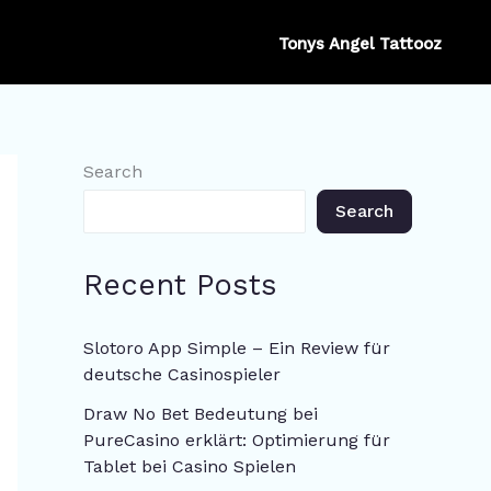
Tonys Angel Tattooz
Search
Search
Recent Posts
Slotoro App Simple – Ein Review für
deutsche Casinospieler
Draw No Bet Bedeutung bei
PureCasino erklärt: Optimierung für
Tablet bei Casino Spielen