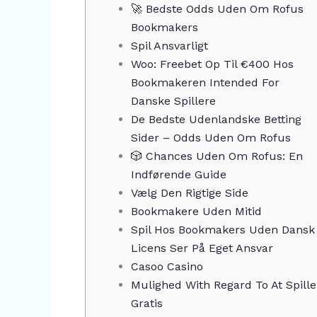
🚀 Bedste Odds Uden Om Rofus
Bookmakers
Spil Ansvarligt
Woo: Freebet Op Til €400 Hos
Bookmakeren Intended For
Danske Spillere
De Bedste Udenlandske Betting
Sider – Odds Uden Om Rofus
🎲 Chances Uden Om Rofus: En
Indførende Guide
Vælg Den Rigtige Side
Bookmakere Uden Mitid
Spil Hos Bookmakers Uden Dansk
Licens Ser På Eget Ansvar
Casoo Casino
Mulighed With Regard To At Spille
Gratis