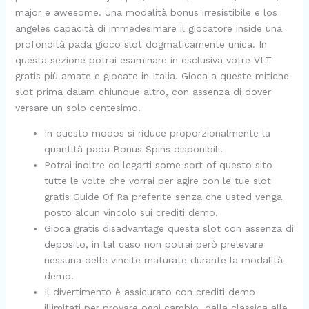
major e awesome. Una modalità bonus irresistibile e los
angeles capacità di immedesimare il giocatore inside una
profondità pada gioco slot dogmaticamente unica. In
questa sezione potrai esaminare in esclusiva votre VLT
gratis più amate e giocate in Italia. Gioca a queste mitiche
slot prima dalam chiunque altro, con assenza di dover
versare un solo centesimo.
In questo modos si riduce proporzionalmente la
quantità pada Bonus Spins disponibili.
Potrai inoltre collegarti some sort of questo sito
tutte le volte che vorrai per agire con le tue slot
gratis Guide Of Ra preferite senza che usted venga
posto alcun vincolo sui crediti demo.
Gioca gratis disadvantage questa slot con assenza di
deposito, in tal caso non potrai però prelevare
nessuna delle vincite maturate durante la modalità
demo.
Il divertimento è assicurato con crediti demo
illimitati per provare ogni cambio, dalla classica alle