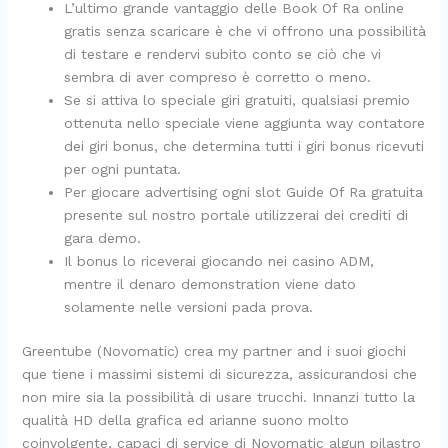
L’ultimo grande vantaggio delle Book Of Ra online
gratis senza scaricare è che vi offrono una possibilità
di testare e rendervi subito conto se ciò che vi
sembra di aver compreso è corretto o meno.
Se si attiva lo speciale giri gratuiti, qualsiasi premio
ottenuta nello speciale viene aggiunta way contatore
dei giri bonus, che determina tutti i giri bonus ricevuti
per ogni puntata.
Per giocare advertising ogni slot Guide Of Ra gratuita
presente sul nostro portale utilizzerai dei crediti di
gara demo.
Il bonus lo riceverai giocando nei casino ADM,
mentre il denaro demonstration viene dato
solamente nelle versioni pada prova.
Greentube (Novomatic) crea my partner and i suoi giochi
que tiene i massimi sistemi di sicurezza, assicurandosi che
non mire sia la possibilità di usare trucchi. Innanzi tutto la
qualità HD della grafica ed arianne suono molto
coinvolgente, capaci di service di Novomatic algun pilastro