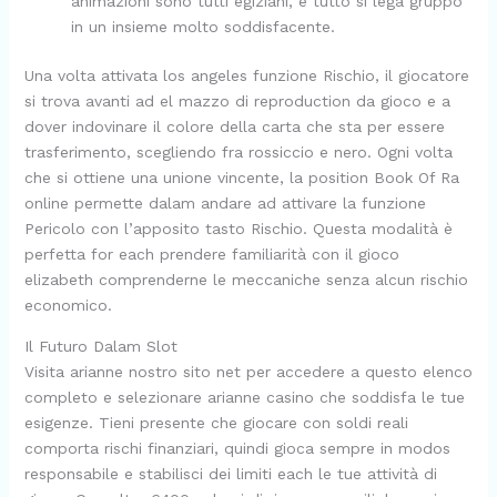
animazioni sono tutti egiziani, e tutto si lega gruppo
in un insieme molto soddisfacente.
Una volta attivata los angeles funzione Rischio, il giocatore
si trova avanti ad el mazzo di reproduction da gioco e a
dover indovinare il colore della carta che sta per essere
trasferimento, scegliendo fra rossiccio e nero. Ogni volta
che si ottiene una unione vincente, la position Book Of Ra
online permette dalam andare ad attivare la funzione
Pericolo con l’apposito tasto Rischio. Questa modalità è
perfetta for each prendere familiarità con il gioco
elizabeth comprenderne le meccaniche senza alcun rischio
economico.
Il Futuro Dalam Slot
Visita arianne nostro sito net per accedere a questo elenco
completo e selezionare arianne casino che soddisfa le tue
esigenze. Tieni presente che giocare con soldi reali
comporta rischi finanziari, quindi gioca sempre in modos
responsabile e stabilisci dei limiti each le tue attività di