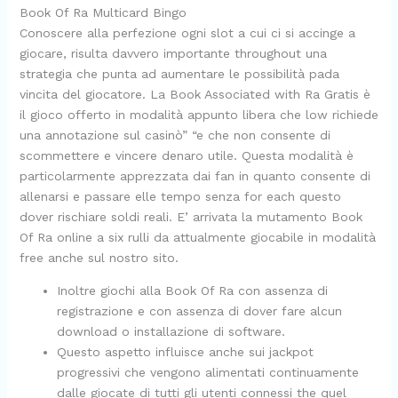
Book Of Ra Multicard Bingo
Conoscere alla perfezione ogni slot a cui ci si accinge a
giocare, risulta davvero importante throughout una
strategia che punta ad aumentare le possibilità pada
vincita del giocatore. La Book Associated with Ra Gratis è
il gioco offerto in modalità appunto libera che low richiede
una annotazione sul casinò” “e che non consente di
scommettere e vincere denaro utile. Questa modalità è
particolarmente apprezzata dai fan in quanto consente di
allenarsi e passare elle tempo senza for each questo
dover rischiare soldi reali. E’ arrivata la mutamento Book
Of Ra online a six rulli da attualmente giocabile in modalità
free anche sul nostro sito.
Inoltre giochi alla Book Of Ra con assenza di
registrazione e con assenza di dover fare alcun
download o installazione di software.
Questo aspetto influisce anche sui jackpot
progressivi che vengono alimentati continuamente
dalle giocate di tutti gli utenti connessi the quel