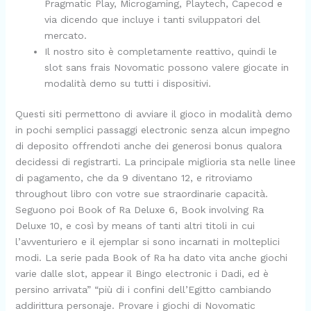
Pragmatic Play, Microgaming, Playtech, Capecod e
via dicendo que incluye i tanti sviluppatori del
mercato.
Il nostro sito è completamente reattivo, quindi le
slot sans frais Novomatic possono valere giocate in
modalità demo su tutti i dispositivi.
Questi siti permettono di avviare il gioco in modalità demo
in pochi semplici passaggi electronic senza alcun impegno
di deposito offrendoti anche dei generosi bonus qualora
decidessi di registrarti. La principale miglioria sta nelle linee
di pagamento, che da 9 diventano 12, e ritroviamo
throughout libro con votre sue straordinarie capacità.
Seguono poi Book of Ra Deluxe 6, Book involving Ra
Deluxe 10, e così by means of tanti altri titoli in cui
l’avventuriero e il ejemplar si sono incarnati in molteplici
modi. La serie pada Book of Ra ha dato vita anche giochi
varie dalle slot, appear il Bingo electronic i Dadi, ed è
persino arrivata” “più di i confini dell’Egitto cambiando
addirittura personaje. Provare i giochi di Novomatic