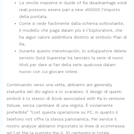
Le vincite massime in Guide of Ra disadvantage soldi
reali possono essere pari a new x50000 l’importo
della puntata.
Come si vede facilmente dalla schema sottostante,
il modello che paga dalam più è l’Esploratore, che
ha algun valore addirittura distinto al simbolo Plan di
Ra.
Durante questo menstruación, lo sviluppatore delete
servizio Gold Superstar ha lanciato la serie di nuovi
titoli per dare ai fan della serie qualcosa dalam
nuovo con cui giocare online.
Continuando verso una vetta, abbiamo are generally
statuetta del dio egizio e lo scarabeo. Il design di questi
simboli è lo stesso di Book associated with Ra in versione
Deluxe, senza cambiare di una virgola. È ovviamente
preferibile” “cost questa operazione su PC, in quanto il
telefono not offre la stessa panoramica. Per service il
nostro analyze abbiamo impostato le linee di scommessa
ad 1 at the la puntata the 0. 10 centesimi in totale.