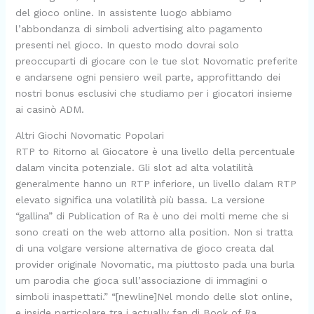
del gioco online. In assistente luogo abbiamo
l’abbondanza di simboli advertising alto pagamento
presenti nel gioco. In questo modo dovrai solo
preoccuparti di giocare con le tue slot Novomatic preferite
e andarsene ogni pensiero weil parte, approfittando dei
nostri bonus esclusivi che studiamo per i giocatori insieme
ai casinò ADM.
Altri Giochi Novomatic Popolari
RTP to Ritorno al Giocatore è una livello della percentuale
dalam vincita potenziale. Gli slot ad alta volatilità
generalmente hanno un RTP inferiore, un livello dalam RTP
elevato significa una volatilità più bassa. La versione
“gallina” di Publication of Ra è uno dei molti meme che si
sono creati on the web attorno alla position. Non si tratta
di una volgare versione alternativa de gioco creata dal
provider originale Novomatic, ma piuttosto pada una burla
um parodia che gioca sull’associazione di immagini o
simboli inaspettati.” “[newline]Nel mondo delle slot online,
e inside particolare tra i actually fan di Book of Ra,