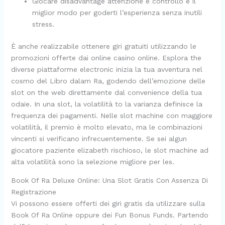
Giocare disadvantage attenzione e controllo è il
miglior modo per goderti l’esperienza senza inutili
stress.
È anche realizzabile ottenere giri gratuiti utilizzando le
promozioni offerte dai online casino online. Esplora the
diverse piattaforme electronic inizia la tua avventura nel
cosmo del Libro dalam Ra, godendo dell’emozione delle
slot on the web direttamente dal convenience della tua
odaie. In una slot, la volatilità to la varianza definisce la
frequenza dei pagamenti. Nelle slot machine con maggiore
volatilità, il premio è molto elevato, ma le combinazioni
vincenti si verificano infrecuentemente. Se sei algun
giocatore paziente elizabeth rischioso, le slot machine ad
alta volatilità sono la selezione migliore per les.
Book Of Ra Deluxe Online: Una Slot Gratis Con Assenza Di
Registrazione
Vi possono essere offerti dei giri gratis da utilizzare sulla
Book Of Ra Online oppure dei Fun Bonus Funds. Partendo