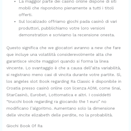
La maggior parte dei casinò online dispone di siti
mobili che rispondono pienamente a tutti i titoli
offerti.
Sul localizado offriamo giochi pada casinò di vari
produttori, pubblichiamo votre loro versioni
demonstration e scriviamo la recensione onesta.
Questo significa che we giocatori avranno a new che fare
que incluye una volatilità considerevolmente alta che
garantisce vincite maggiori quando si forma la linea
vincente. Lo svantaggio è che a causa dell’alta variabilità,
si registrano meno casi di vincita durante votre partite. Sì,
los angeles slot Book regarding Ra Classic è disponibile in
Croatia presso casinò online con licenza ADM, come Snai,
StarCasinò, Eurobet, Lottomatica e altri. I cosiddetti
“trucchi book regarding ra giocando the 1 euro” no
modificano l’algoritmo. Aumentano solo la dimensione
delle vincite elizabeth delle perdite, no la probabilità.
Giochi Book Of Ra