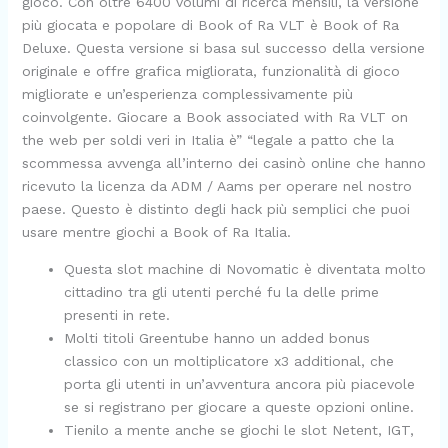
gioco. Con oltre 6400 volumi di ricerca mensili, la versione
più giocata e popolare di Book of Ra VLT è Book of Ra
Deluxe. Questa versione si basa sul successo della versione
originale e offre grafica migliorata, funzionalità di gioco
migliorate e un’esperienza complessivamente più
coinvolgente. Giocare a Book associated with Ra VLT on
the web per soldi veri in Italia è” “legale a patto che la
scommessa avvenga all’interno dei casinò online che hanno
ricevuto la licenza da ADM / Aams per operare nel nostro
paese. Questo è distinto degli hack più semplici che puoi
usare mentre giochi a Book of Ra Italia.
Questa slot machine di Novomatic è diventata molto
cittadino tra gli utenti perché fu la delle prime
presenti in rete.
Molti titoli Greentube hanno un added bonus
classico con un moltiplicatore x3 additional, che
porta gli utenti in un’avventura ancora più piacevole
se si registrano per giocare a queste opzioni online.
Tienilo a mente anche se giochi le slot Netent, IGT,