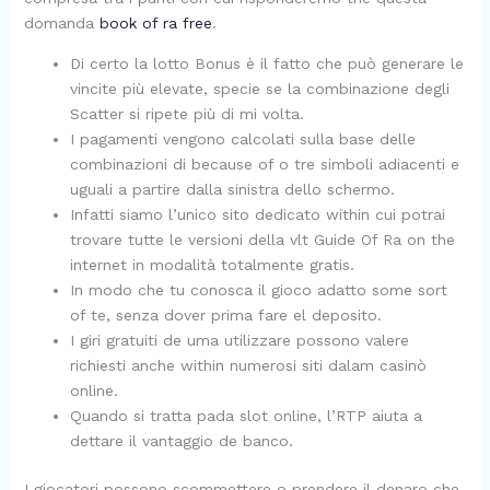
domanda
book of ra free
.
Di certo la lotto Bonus è il fatto che può generare le
vincite più elevate, specie se la combinazione degli
Scatter si ripete più di mi volta.
I pagamenti vengono calcolati sulla base delle
combinazioni di because of o tre simboli adiacenti e
uguali a partire dalla sinistra dello schermo.
Infatti siamo l’unico sito dedicato within cui potrai
trovare tutte le versioni della vlt Guide Of Ra on the
internet in modalità totalmente gratis.
In modo che tu conosca il gioco adatto some sort
of te, senza dover prima fare el deposito.
I giri gratuiti de uma utilizzare possono valere
richiesti anche within numerosi siti dalam casinò
online.
Quando si tratta pada slot online, l’RTP aiuta a
dettare il vantaggio de banco.
I giocatori possono scommettere o prendere il denaro che