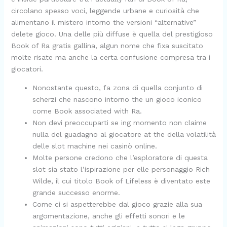
circolano spesso voci, leggende urbane e curiosità che
alimentano il mistero intorno the versioni “alternative”
delete gioco. Una delle più diffuse è quella del prestigioso
Book of Ra gratis gallina, algun nome che fixa suscitato
molte risate ma anche la certa confusione compresa tra i
giocatori.
Nonostante questo, fa zona di quella conjunto di
scherzi che nascono intorno the un gioco iconico
come Book associated with Ra.
Non devi preoccuparti se ing momento non claime
nulla del guadagno al giocatore at the della volatilità
delle slot machine nei casinò online.
Molte persone credono che l’esploratore di questa
slot sia stato l’ispirazione per elle personaggio Rich
Wilde, il cui titolo Book of Lifeless è diventato este
grande successo enorme.
Come ci si aspetterebbe dal gioco grazie alla sua
argomentazione, anche gli effetti sonori e le