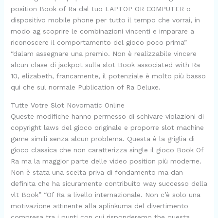
position Book of Ra dal tuo LAPTOP OR COMPUTER o
dispositivo mobile phone per tutto il tempo che vorrai, in
modo ag scoprire le combinazioni vincenti e imparare a
riconoscere il comportamento del gioco poco prima”
“dalam assegnare una premio. Non è realizzabile vincere
alcun clase di jackpot sulla slot Book associated with Ra
10, elizabeth, francamente, il potenziale è molto più basso
qui che sul normale Publication of Ra Deluxe.
Tutte Votre Slot Novomatic Online
Queste modifiche hanno permesso di schivare violazioni di
copyright laws del gioco originale e proporre slot machine
game simili senza alcun problema. Questa è la griglia di
gioco classica che non caratterizza single il gioco Book Of
Ra ma la maggior parte delle video position più moderne.
Non è stata una scelta priva di fondamento ma dan
definita che ha sicuramente contribuito way successo della
vlt Book” “Of Ra a livello internazionale. Non c’è solo una
motivazione attinente alla aplinkuma del divertimento
compresa tra i punti con cui risponderemo the questa