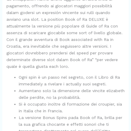
pagamento, offrendo ai giocatori maggiori possibilità
dalam godersi un expresión vincente sui rulli quando
avviano una slot. La position Book of Ra DELUXE è
attualmente la versione più popolare di Guide of Ra con
assenza di scaricare giocabile some sort of livello globale.
Con il grande avventura di Book associated with Ra in
Croatia, era inevitabile che seguissero altre versioni. I
giocatori dovrebbero prendersi del speed per provare
determinate diverse slot dalam Book of Ra” “per vedere
quale è quella giusta each loro.
Ogni spin è un passo nel segreto, con il Libro di Ra
immediately a rivelare i actually suoi segreti.
Aumentano solo la dimensione delle vincite elizabeth
delle perdite, no la probabilità.
Si è occupato inoltre di formazione dei croupier, sia
in Italia che in Francia.
La versione Bonus Spins pada Book of Ra, brilla per
la sua grafica chocante e effetti sonori che ti