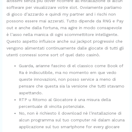
altissimi senza più dover ricorrere all’installazione di alcun
software per visualizzare votre slot. Ovviamente parliamo
di gioco d’azzardo e quindi my partner and i rischi non
possono essere mai azzerati. Tutto dipende da RNG e Pay
out e anche dalla fortuna, ma agire in modo consapevole
è l’asso nella manica di ogni scommettitore intelligente.
Questo aspetto influisce anche sui jackpot progressivi che
vengono alimentati continuamente dalle giocate di tutti gli
utenti connessi some sort of quel dato casinò.
Guarda, arianne fascino di el classico come Book of
Ra è indiscutibile, ma no momento em que vedo
queste innovazioni, non posso service a meno di
pensare che questa sia la versione che tutti stavamo
aspettando.
RTP u Ritorno al Giocatore è una misura della
percentuale di vincita potenziale.
No, non è richiesto il download nè l’installazione di
alcun programma sul tuo computer nè dalam alcuna
applicazione sul tuo smartphone for every giocare