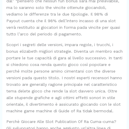
dal” “pensiero che nessun fun bonus sarà mai prelevabile,
ma lo saranno solo the vincite ottenute giocandoli,
vediamo le differenze tra le due tipologie. Il 98% di
Payout cuenta che il 98% dell’intero incasso di una slot
verrà restituito ai giocatori in forma pada vincite per quasi
tutto l’arco del periodo di pagamento.
Scopri i segreti delle versioni, impara regole, i trucchi, i
bonus elizabeth migliori strategie. Diventa un membro each
portare le tue capacità di gara al livello successivo. In tanti
si chiedono cosa renda questo gioco così popolare e
perché molte persone amino cimentarsi con the diverse
versioni pada questo titolo. I nostri esperti recensori hanno
trovato are generally ragione principale nel caratteristico
tema delete gioco che rende la slot davvero unica. Oltre
alle stupende grafiche e agli ottimi effetti sonori in stile
orientale, il divertimento è assicurato giocando con le slot
machine game machine di Guide of Ra tidak bermodal.
Perchè Giocare Alle Slot Publication Of Ra Cuma-cuma?
Gli sviluppatori hanno anche aggiunto un’altra linea di