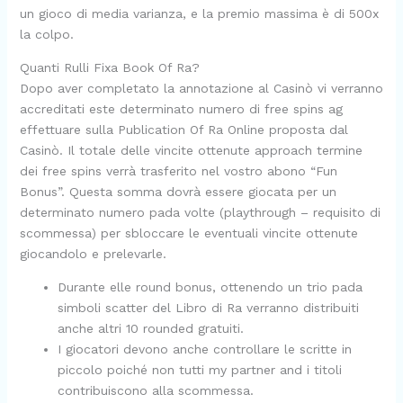
un gioco di media varianza, e la premio massima è di 500x
la colpo.
Quanti Rulli Fixa Book Of Ra?
Dopo aver completato la annotazione al Casinò vi verranno
accreditati este determinato numero di free spins ag
effettuare sulla Publication Of Ra Online proposta dal
Casinò. Il totale delle vincite ottenute approach termine
dei free spins verrà trasferito nel vostro abono “Fun
Bonus”. Questa somma dovrà essere giocata per un
determinato numero pada volte (playthrough – requisito di
scommessa) per sbloccare le eventuali vincite ottenute
giocandolo e prelevarle.
Durante elle round bonus, ottenendo un trio pada
simboli scatter del Libro di Ra verranno distribuiti
anche altri 10 rounded gratuiti.
I giocatori devono anche controllare le scritte in
piccolo poiché non tutti my partner and i titoli
contribuiscono alla scommessa.