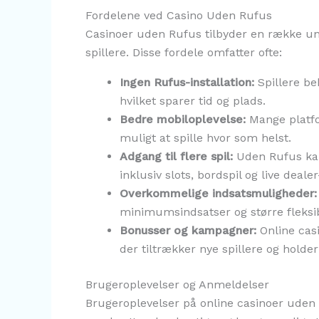
Fordelene ved Casino Uden Rufus
Casinoer uden Rufus tilbyder en række uni
spillere. Disse fordele omfatter ofte:
Ingen Rufus-installation:
Spillere be
hvilket sparer tid og plads.
Bedre mobiloplevelse:
Mange platfor
muligt at spille hvor som helst.
Adgang til flere spil:
Uden Rufus kan 
inklusiv slots, bordspil og live dealer
Overkommelige indsatsmuligheder:
minimumsindsatser og større fleksib
Bonusser og kampagner:
Online casi
der tiltrækker nye spillere og holde
Brugeroplevelser og Anmeldelser
Brugeroplevelser på online casinoer uden 