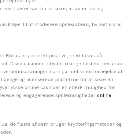
nge reguleringer.
verificerer spil for at sikre, at de er fair og
ærktøjer til at moderere spilleadfærd, hvilket sikrer
n Rufus er generelt positive, med fokus på
hed. Disse casinoer tilbyder mange fordele, herunder
tive bonusordninger, som gør det til en fornøjelse at
pålidelige og licenserede platforme for at sikre en
giver disse online casinoer en stærk mulighed for
arierede og engagerende spillemuligheder
online
?
Ja, de fleste af dem bruger krypteringsmetoder og
eder.