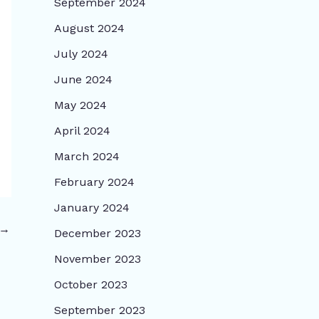
September 2024
August 2024
July 2024
June 2024
May 2024
April 2024
March 2024
February 2024
January 2024
→
December 2023
November 2023
October 2023
September 2023