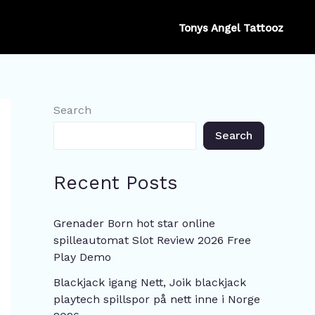
Tonys Angel Tattooz
Search
Search
Recent Posts
Grenader Born hot star online
spilleautomat Slot Review 2026 Free
Play Demo
Blackjack igang Nett, Joik blackjack
playtech spillspor på nett inne i Norge