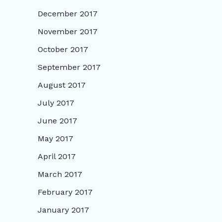
December 2017
November 2017
October 2017
September 2017
August 2017
July 2017
June 2017
May 2017
April 2017
March 2017
February 2017
January 2017