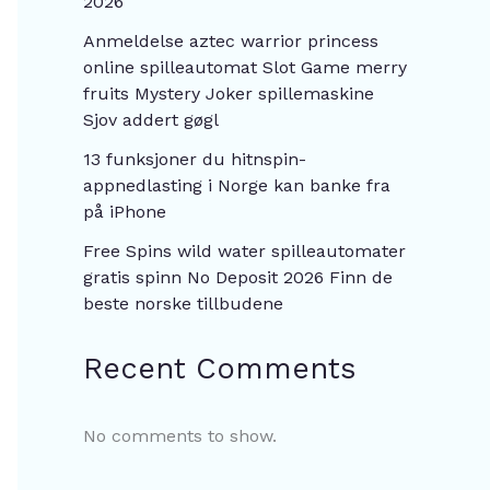
2026
Anmeldelse aztec warrior princess
online spilleautomat Slot Game merry
fruits Mystery Joker spillemaskine
Sjov addert gøgl
13 funksjoner du hitnspin-
appnedlasting i Norge kan banke fra
på iPhone
Free Spins wild water spilleautomater
gratis spinn No Deposit 2026 Finn de
beste norske tillbudene
Recent Comments
No comments to show.