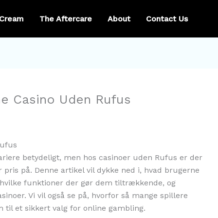
 Cream
The Aftercare
About
Contact Us
ne Casino Uden Rufus
Rufus
ariere betydeligt, men hos casinoer uden Rufus er der
 pris på. Denne artikel vil dykke ned i, hvad brugerne
, hvilke funktioner der gør dem tiltrækkende, og
asinoer. Vi vil også se på, hvorfor så mange spillere
til et sikkert valg for online gambling.