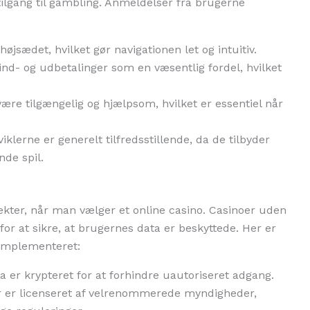
ilgang til gambling. Anmeldelser fra brugerne
højsædet, hvilket gør navigationen let og intuitiv.
nd- og udbetalinger som en væsentlig fordel, hvilket
 være tilgængelig og hjælpsom, hvilket er essentiel når
klerne er generelt tilfredsstillende, da de tilbyder
de spil.
pekter, når man vælger et online casino. Casinoer uden
for at sikre, at brugernes data er beskyttede. Her er
r implementeret:
a er krypteret for at forhindre uautoriseret adgang.
r er licenseret af velrenommerede myndigheder,