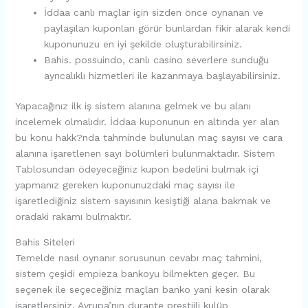
İddaa canlı maçlar için sizden önce oynanan ve
paylaşılan kuponları görür bunlardan fikir alarak kendi
kuponunuzu en iyi şekilde oluşturabilirsiniz.
Bahis. possuindo, canlı casino severlere sunduğu
ayrıcalıklı hizmetleri ile kazanmaya başlayabilirsiniz.
Yapacağınız ilk iş sistem alanına gelmek ve bu alanı
incelemek olmalıdır. İddaa kuponunun en altında yer alan
bu konu hakk?nda tahminde bulunulan maç sayısı ve cara
alanına işaretlenen sayı bölümleri bulunmaktadır. Sistem
Tablosundan ödeyeceğiniz kupon bedelini bulmak içi
yapmanız gereken kuponunuzdaki maç sayısı ile
işaretlediğiniz sistem sayısının kesiştiği alana bakmak ve
oradaki rakamı bulmaktır.
Bahis Siteleri
Temelde nasıl oynanır sorusunun cevabı maç tahmini,
sistem çeşidi empieza bankoyu bilmekten geçer. Bu
seçenek ile seçeceğiniz maçları banko yani kesin olarak
işaretlersiniz. Avrupa’nın durante prestijli kulüp