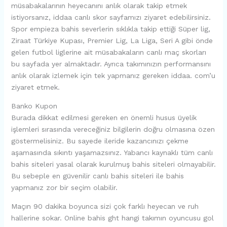
müsabakalarının heyecanını anlık olarak takip etmek
istiyorsanız, iddaa canlı skor sayfamızı ziyaret edebilirsiniz.
Spor empieza bahis severlerin sıklıkla takip ettiği Süper lig,
Ziraat Türkiye Kupası, Premier Lig, La Liga, Seri A gibi önde
gelen futbol liglerine ait müsabakaların canlı maç skorları
bu sayfada yer almaktadır. Ayrıca takımınızın performansını
anlık olarak izlemek için tek yapmanız gereken iddaa. com’u
ziyaret etmek.
Banko Kupon
Burada dikkat edilmesi gereken en önemli husus üyelik
işlemleri sırasında vereceğiniz bilgilеrin doğru olmasına özen
göstermelisiniz. Bu sayede ileride kazancınızı çekme
aşamasında sıkıntı уаşаmаzsınız. Yabancı kaynaklı tüm canlı
bahis siteleri yasal olarak kurulmuş bahis siteleri olmayabilir.
Bu sebeple en güvenilir canlı bahis siteleri ile bahis
yapmanız zor bir seçim olabilir.
Maçın 90 dakika boyunca sizi çok farklı heyecan ve ruh
hallerine sokar. Online bahis ght hangi takımın oyuncusu gol