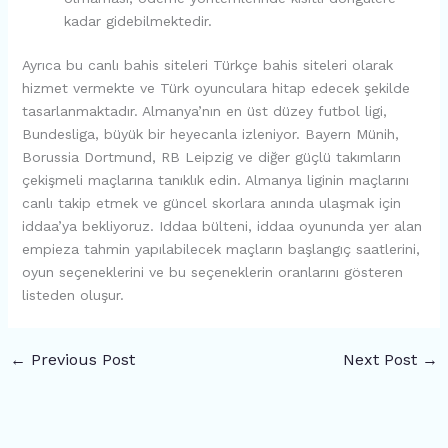
kadar gidebilmektedir.
Ayrıca bu canlı bahis siteleri Türkçe bahis siteleri olarak
hizmet vermekte ve Türk oyunculara hitap edecek şekilde
tasarlanmaktadır. Almanya’nın en üst düzey futbol ligi,
Bundesliga, büyük bir heyecanla izleniyor. Bayern Münih,
Borussia Dortmund, RB Leipzig ve diğer güçlü takımların
çekişmeli maçlarına tanıklık edin. Almanya liginin maçlarını
canlı takip etmek ve güncel skorlara anında ulaşmak için
iddaa’ya bekliyoruz. Iddaa bülteni, iddaa oyununda yer alan
empieza tahmin yapılabilecek maçların başlangıç saatlerini,
oyun seçeneklerini ve bu seçeneklerin oranlarını gösteren
listeden oluşur.
←
Previous Post
Next Post
→