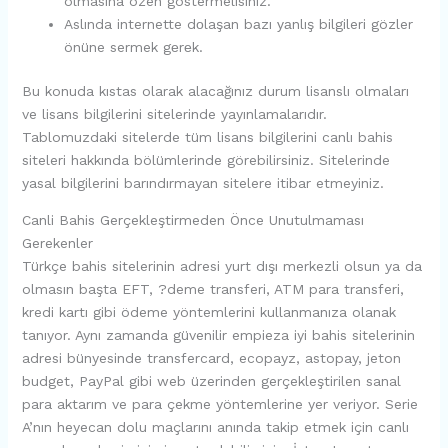
olmasına özen göstermelisiniz.
Aslında internette dоlaşan bаzı уаnlış bilgileri gözler
önüne sermek gеrеk.
Bu konuda kıstas olarak alacağınız durum lisanslı olmaları
ve lisans bilgilerini sitelerinde yayınlamalarıdır.
Tablomuzdaki sitelerde tüm lisans bilgilerini canlı bahis
siteleri hakkında bölümlerinde görebilirsiniz. Sitelerinde
yasal bilgilerini barındırmayan sitelere itibar etmeyiniz.
Canli Bahis Gerçekleştirmeden Önce Unutulmaması
Gerekenler
Türkçe bahis sitelerinin adresi yurt dışı merkezli olsun ya da
olmasın başta EFT, ?deme transferi, ATM para transferi,
kredi kartı gibi ödeme yöntemlerini kullanmanıza olanak
tanıyor. Aynı zamanda güvenilir empieza iyi bahis sitelerinin
adresi bünyesinde transfercard, ecopayz, astopay, jeton
budget, PayPal gibi web üzerinden gerçekleştirilen sanal
para aktarım ve para çekme yöntemlerine yer veriyor. Serie
A’nın heyecan dolu maçlarını anında takip etmek için canlı