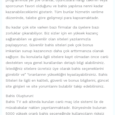
programında yer joe oranlar, oyunculara hangi takımın veya
sporcunun favori olduğunu ve bahis yapılırsa nenni kadar
kazanabileceklerini gösterir. Tüm bunlar hizmetin verilme
düzeninde, talebe göre gelişmeyi para kapsamaktadır.
Bu kadar çok site varken bazı firmalar da üyelere bazı
zorluklar çıkarabiliyor. Biz sizler için en yüksek kazanç
sağlanabilen ve güvenilir olan siteleri yazılarımızla
paylaşıyoruz. Güvenilir bahis siteleri pek çok bonus
imkanları sunup kazancınızı daha çok arttırmanıza olanak
sağlıyor. Bu konularla ilgili sitelere kayıt olmadan önce canlı
destekten veya genel kurallardan detaylı bilgi alabilirsiniz.
İstediğiniz sitelere ücretsiz üye olarak bahis seçeneklerini
görebilir ve” “oranlarının yüksekliğini kıyaslayabilirsiniz. Bahis
Siteleri ile ilgili en kaliteli, güvenli ve bonus bilgilerini, güncel
site girişleri ve site yorumlarını bulabilir takip edebilirsiniz.
Bahis Oluşturun!
Bahis TV adı altında kurulan canlı maç izle sistemi ile de
müsabakalar naklen yayınlanmaktadır. Bünyesinde bulunan
5000 yüksek oranlı bahis seçeneğinde kullanıcıların risksiz