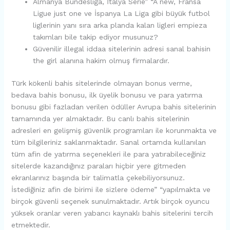
Almanya Bundesliga, İtalya Serie” “A new, Fransa
Ligue just one ve İspanya La Liga gibi büyük futbol
liglerinin yanı sıra arka planda kalan ligleri empieza
takımları bile takip ediyor musunuz?
Güvenilir illegal iddaa sitelerinin adresi sanal bahisin
the girl alanına hakim olmuş firmalardır.
Türk kökenli bahis sitelerinde olmayan bonus verme,
bedava bahis bonusu, ilk üyelik bonusu ve para yatırma
bonusu gibi fazladan verilen ödüller Avrupa bahis sitelerinin
tamamında yer almaktadır. Bu canlı bahis sitelerinin
adresleri en gelişmiş güvenlik programları ile korunmakta ve
tüm bilgileriniz saklanmaktadır. Sanal ortamda kullanılan
tüm afin de yatırma seçenekleri ile para yatırabileceğiniz
sitelerde kazandığınız paraları hiçbir yere gitmeden
ekranlarınız başında bir talimatla çekebiliyorsunuz.
İstediğiniz afin de birimi ile sizlere ödeme” “yapılmakta ve
birçok güvenli seçenek sunulmaktadır. Artık birçok oyuncu
yüksek oranlar veren yabancı kaynaklı bahis sitelerini tercih
etmektedir.