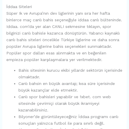
İddaa Siteleri
Süper Ik ve Avrupa’nın dev liglerinin yanı sıra her hafta
binlerce maç canlı bahis seçeneğiyle iddaa canlı bülteninde.
Iddaa. com’da yer alan CANLI sekmesine tıklayın, spor
bilginizi canlı bahisle kazanca dönüştürün. Yabancı kaynaklı
canlı bahis siteleri öncelikle Türkiye liglerine ve daha sonra
popüler Avrupa liglerine bahis seçenekleri sunmaktadır.
Popüler spor dalları esas alınmakta ve en beğenilen
empieza popüler karşılaşmalara yer verilmektedir.
Bahis sitesinin kurucu ekibi yıllardır sektörün içerisinde
olmaktadır.
Canlı bahsin en büyük avantajı; kısa süre içerisinde
büyük kazançlar elde etmektir.
Canlı spor bahisleri yapabilir ve 1xbet. com web
sitesinde çevrimiçi olarak büyük ikramiyeyi
kazanabilirsiniz.
Bilyoner’de görüntüleyeceğiniz İddaa programı canlı
sonuçları yalnızca futbol ile para sınırlı değil.