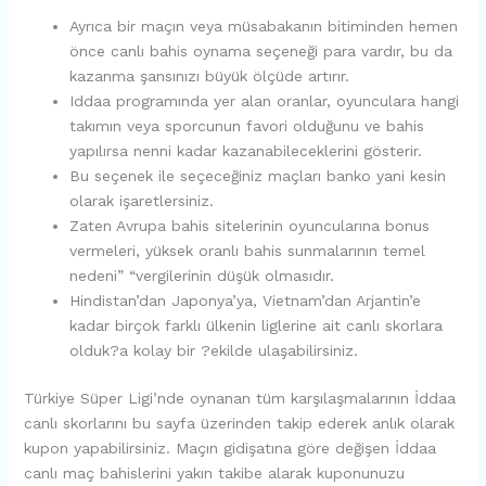
Ayrıca bir maçın veya müsabakanın bitiminden hemen
önce canlı bahis oynama seçeneği para vardır, bu da
kazanma şansınızı büyük ölçüde artırır.
Iddaa programında yer alan oranlar, oyunculara hangi
takımın veya sporcunun favori olduğunu ve bahis
yapılırsa nenni kadar kazanabileceklerini gösterir.
Bu seçenek ile seçeceğiniz maçları banko yani kesin
olarak işaretlersiniz.
Zaten Avrupa bahis sitelerinin oyuncularına bonus
vermeleri, yüksek oranlı bahis sunmalarının temel
nedeni” “vergilerinin düşük olmasıdır.
Hindistan’dan Japonya’ya, Vietnam’dan Arjantin’e
kadar birçok farklı ülkenin liglerine ait canlı skorlara
olduk?a kolay bir ?ekilde ulaşabilirsiniz.
Türkiye Süper Ligi’nde oynanan tüm karşılaşmalarının İddaa
canlı skorlarını bu sayfa üzerinden takip ederek anlık olarak
kupon yapabilirsiniz. Maçın gidişatına göre değişen İddaa
canlı maç bahislerini yakın takibe alarak kuponunuzu