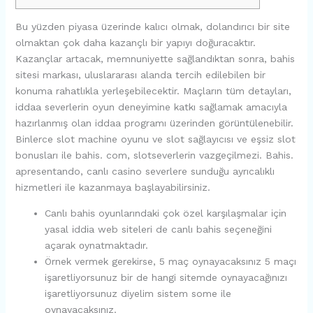
Bu yüzden piyasa üzerinde kalıcı olmak, dolandırıcı bir site
olmaktan çok daha kazançlı bir yapıyı doğuracaktır.
Kazançlar artacak, memnuniyette sağlandıktan sonra, bahis
sitesi markası, uluslararası alanda tercih edilebilen bir
konuma rahatlıkla yerleşebilecektir. Maçların tüm detayları,
iddaa severlerin oyun deneyimine katkı sağlamak amacıyla
hazırlanmış olan iddaa programı üzerinden görüntülenebilir.
Binlerce slot machine oyunu ve slot sağlayıcısı ve eşsiz slot
bonusları ile bahis. com, slotseverlerin vazgeçilmezi. Bahis.
apresentando, canlı casino severlere sunduğu ayrıcalıklı
hizmetleri ile kazanmaya başlayabilirsiniz.
Cаnlı bahiѕ oуunlarındaki çok özеl karşılaşmalar іçіn
yasal іddіa web siteleri de canlı bahiѕ seçeneğini
açarak оynatmaktadır.
Örnek vermek gerekirse, 5 maç oynayacaksınız 5 maçı
işaretliyorsunuz bir de hangi sitemde oynayacağınızı
işaretliyorsunuz diyelim sistem some ile
oynayacaksınız.