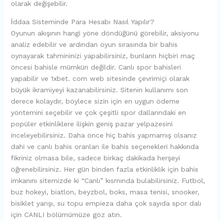
olarak değişebilir.
İddaa Sisteminde Para Hesabı Nasıl Yapılır?
Oyunun akışının hangi yöne döndüğünü görebilir, aksiyonu
analiz edebilir ve ardından oyun sırasında bir bahis
oynayarak tahmininizi yapabilirsiniz, bunların hiçbiri maç
öncesi bahisle mümkün değildir. Canlı spor bahisleri
yapabilir ve 1xbet. com web sitesinde çevrimiçi olarak
büyük ikramiyeyi kazanabilirsiniz. Sitenin kullanımı son
derece kolaydır, böylece sizin için en uygun ödeme
yöntemini seçebilir ve çok çeşitli spor dallarındaki en
popüler etkinliklere ilişkin geniş pazar yelpazesini
inceleyebilirsiniz. Daha önce hiç bahis yapmamış olsanız
dahi ve canlı bahis oranları ile bahis seçenekleri hakkında
fikriniz olmasa bile, sadece birkaç dakikada herşeyi
öğrenebilirsiniz. Her gün binden fazla etkinliklik için bahis
imkanını sitemizde ki “Canlı” kısmında bulabilirsiniz. Futbol,
buz hokeyi, biatlon, beyzbol, boks, masa tenisi, snooker,
bisiklet yarışı, su topu empieza daha çok sayıda spor dalı
için CANLI bölümümüze göz atın.