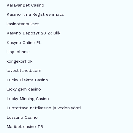
KaravanBet Casino
Kasiino Ilma Registreerimata
kasinotarjoukset
Kasyno Depozyt 20 Zł Blik
Kasyno Online PL
king johnnie
kongekort.dk
lovestitched.com
Lucky Elektra Casino
lucky gem casino
Lucky Minning Casino
Luotettava nettikasino ja vedonlyönti
Lussurio Casino
Maribet casino TR