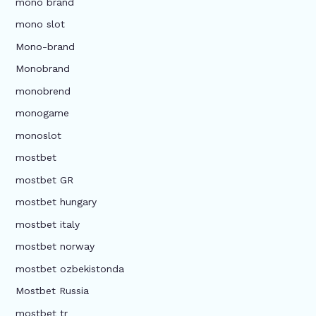
mono brand
mono slot
Mono-brand
Monobrand
monobrend
monogame
monoslot
mostbet
mostbet GR
mostbet hungary
mostbet italy
mostbet norway
mostbet ozbekistonda
Mostbet Russia
mostbet tr