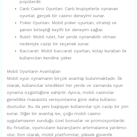
popülerdir.
Canlı Casino Oyunları: Canlı krupiyelerle oynanan
oyunlar, gerçek bir casino deneyimi sunar.
Poker Oyunları: Mobil poker oyunları, strateji ve
şansın birleştiği keyifli bir deneyim sağlar.
Rulet: Mobil rulet, her yerde oynanabilir olması
nedeniyle cazip bir seçenek sunar.
Baccarat: Mobil baccarat oyunları, kolay kuralları ile
kullanıcıları kendine çeker.
Mobil Oyunların Avantajları
Mobil oyun oynamanın birçok avantajı bulunmaktadır. İlk
olarak, kullanıcılar istedikleri her yerde ve zamanda oyun
oynama özgürlüğüne sahiptir. Ayrıca, mobil casinolar
genellikle masaüstü versiyonlarına göre daha kullanıcı
dostudur. Bu da yeni başlayan kullanıcılar için cazip bir yön
sunar. Diğer bir avantaj ise, çoğu mobil casino
uygulamasının sunduğu özel bonuslar ve promosyonlardır.
Bu fırsatlar, oyuncuların kazançlarını artırmalarına yardımcı
olur. Son olarak, mobil platformlar, yüksek güvenlik