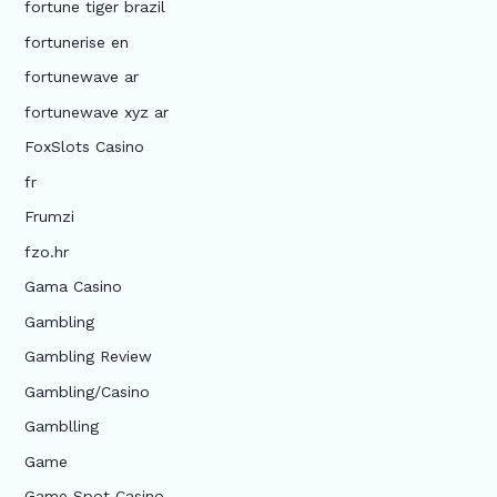
fortune tiger brazil
fortunerise en
fortunewave ar
fortunewave xyz ar
FoxSlots Casino
fr
Frumzi
fzo.hr
Gama Casino
Gambling
Gambling Review
Gambling/Casino
Gamblling
Game
Game Spot Casino