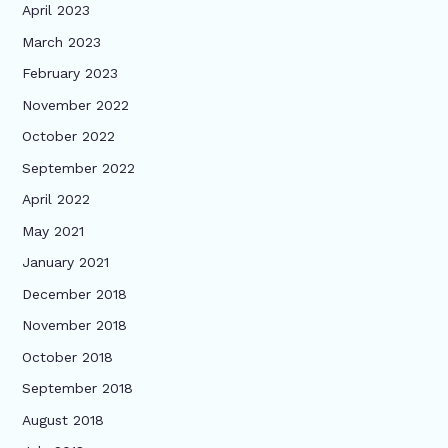
April 2023
March 2023
February 2023
November 2022
October 2022
September 2022
April 2022
May 2021
January 2021
December 2018
November 2018
October 2018
September 2018
August 2018