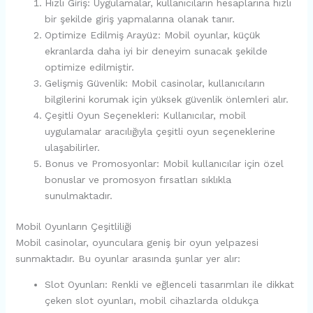
Hızlı Giriş: Uygulamalar, kullanıcıların hesaplarına hızlı
bir şekilde giriş yapmalarına olanak tanır.
Optimize Edilmiş Arayüz: Mobil oyunlar, küçük
ekranlarda daha iyi bir deneyim sunacak şekilde
optimize edilmiştir.
Gelişmiş Güvenlik: Mobil casinolar, kullanıcıların
bilgilerini korumak için yüksek güvenlik önlemleri alır.
Çeşitli Oyun Seçenekleri: Kullanıcılar, mobil
uygulamalar aracılığıyla çeşitli oyun seçeneklerine
ulaşabilirler.
Bonus ve Promosyonlar: Mobil kullanıcılar için özel
bonuslar ve promosyon fırsatları sıklıkla
sunulmaktadır.
Mobil Oyunların Çeşitliliği
Mobil casinolar, oyunculara geniş bir oyun yelpazesi
sunmaktadır. Bu oyunlar arasında şunlar yer alır:
Slot Oyunları: Renkli ve eğlenceli tasarımları ile dikkat
çeken slot oyunları, mobil cihazlarda oldukça