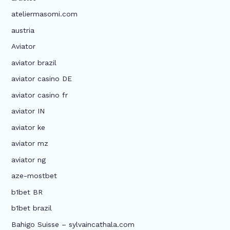
ateliermasomi.com
austria
Aviator
aviator brazil
aviator casino DE
aviator casino fr
aviator IN
aviator ke
aviator mz
aviator ng
aze-mostbet
b1bet BR
b1bet brazil
Bahigo Suisse – sylvaincathala.com