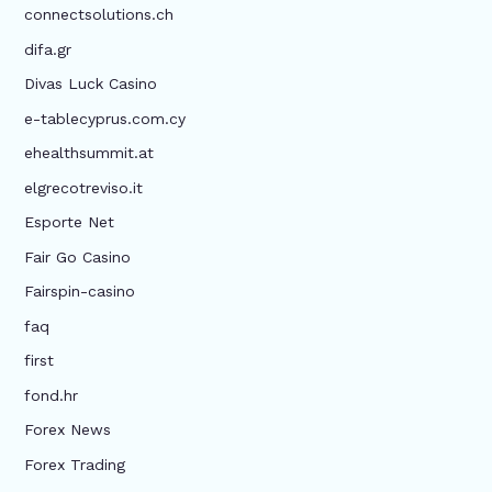
connectsolutions.ch
difa.gr
Divas Luck Casino
e-tablecyprus.com.cy
ehealthsummit.at
elgrecotreviso.it
Esporte Net
Fair Go Casino
Fairspin-casino
faq
first
fond.hr
Forex News
Forex Trading