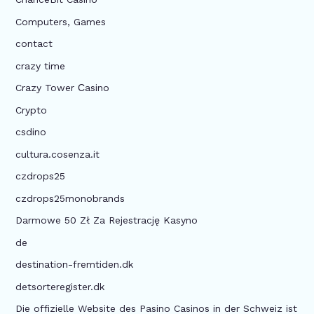
Computers, Games
contact
crazy time
Crazy Tower Сasino
Crypto
csdino
cultura.cosenza.it
czdrops25
czdrops25monobrands
Darmowe 50 Zł Za Rejestrację Kasyno
de
destination-fremtiden.dk
detsorteregister.dk
Die offizielle Website des Pasino Casinos in der Schweiz ist