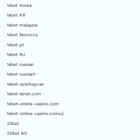
1xbet Korea
1xbet KR
1xbet malaysia
1xbet Morocco
1xbet pt
1xbet RU
1xbet russian
1xbet russian1
1xbet-azerbaycan
1xbet-kirish.com
1xbet-online-casino.com
1xbet-online-casino.comuz
22bet
22Bet BD