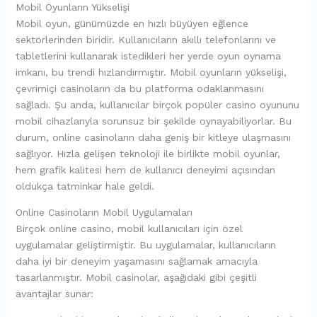
Mobil Oyunların Yükselişi
Mobil oyun, günümüzde en hızlı büyüyen eğlence
sektörlerinden biridir. Kullanıcıların akıllı telefonlarını ve
tabletlerini kullanarak istedikleri her yerde oyun oynama
imkanı, bu trendi hızlandırmıştır. Mobil oyunların yükselişi,
çevrimiçi casinoların da bu platforma odaklanmasını
sağladı. Şu anda, kullanıcılar birçok popüler casino oyununu
mobil cihazlarıyla sorunsuz bir şekilde oynayabiliyorlar. Bu
durum, online casinoların daha geniş bir kitleye ulaşmasını
sağlıyor. Hızla gelişen teknoloji ile birlikte mobil oyunlar,
hem grafik kalitesi hem de kullanıcı deneyimi açısından
oldukça tatminkar hale geldi.
Online Casinoların Mobil Uygulamaları
Birçok online casino, mobil kullanıcıları için özel
uygulamalar geliştirmiştir. Bu uygulamalar, kullanıcıların
daha iyi bir deneyim yaşamasını sağlamak amacıyla
tasarlanmıştır. Mobil casinolar, aşağıdaki gibi çeşitli
avantajlar sunar: