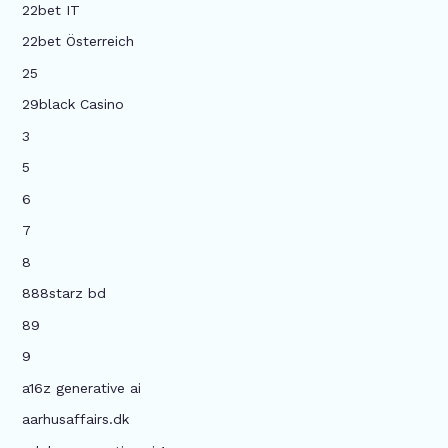
22bet IT
22bet Österreich
25
29black Casino
3
5
6
7
8
888starz bd
89
9
a16z generative ai
aarhusaffairs.dk