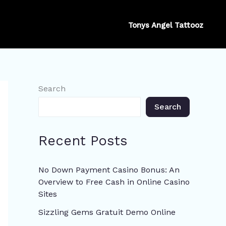
Tonys Angel Tattooz
Search
Search
Recent Posts
No Down Payment Casino Bonus: An
Overview to Free Cash in Online Casino
Sites
Sizzling Gems Gratuit Demo Online