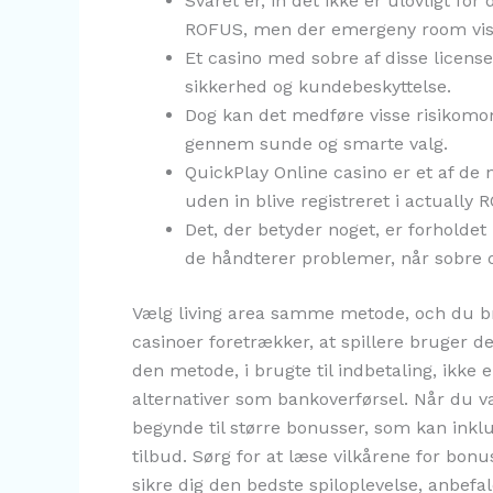
Svaret er, in det ikke er ulovligt for
ROFUS, men der emergeny room vis
Et casino med sobre af disse license
sikkerhed og kundebeskyttelse.
Dog kan det medføre visse risikom
gennem sunde og smarte valg.
QuickPlay Online casino er et af de 
uden in blive registreret i actually 
Det, der betyder noget, er forholde
de håndterer problemer, når sobre o
Vælg living area samme metode, och du bru
casinoer foretrækker, at spillere bruger 
den metode, i brugte til indbetaling, ikke e
alternativer som bankoverførsel. Når du v
begynde til større bonusser, som kan inkl
tilbud. Sørg for at læse vilkårene for bon
sikre dig den bedste spiloplevelse, anbefal