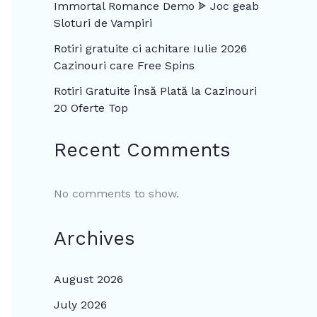
Immortal Romance Demo ᗎ Joc geab
Sloturi de Vampiri
Rotiri gratuite ci achitare Iulie 2026
Cazinouri care Free Spins
Rotiri Gratuite Însă Plată la Cazinouri
20 Oferte Top
Recent Comments
No comments to show.
Archives
August 2026
July 2026