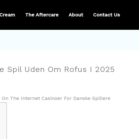
 Cream
The Aftercare
About
Contact Us
e Spil Uden Om Rofus I 2025
On The Internet Casinoer For Danske Spillere