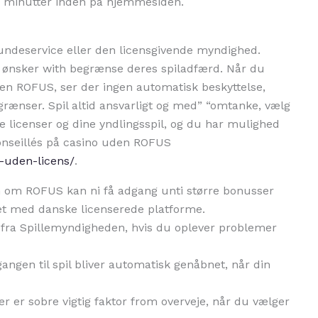
å minutter inden på hjemmesiden.
undeservice eller den licensgivende myndighed.
r ønsker with begrænse deres spiladfærd. Når du
n ROFUS, ser der ingen automatisk beskyttelse,
 grænser. Spil altid ansvarligt og med” “omtanke, vælg
licenser og dine yndlingsspil, og du har mulighed
onseillés på casino uden ROFUS
s-uden-licens/
.
en om ROFUS kan ni få adgang unti større bonusser
t med danske licenserede platforme.
p fra Spillemyndigheden, hvis du oplever problemer
angen til spil bliver automatisk genåbnet, når din
er er sobre vigtig faktor from overveje, når du vælger