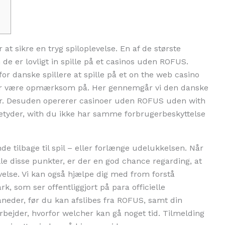
 at sikre en tryg spiloplevelse. En af de største
de er lovligt in spille på et casinos uden ROFUS.
 for danske spillere at spille på et on the web casino
bør være opmærksom på. Her gennemgår vi den danske
kter. Desuden opererer casinoer uden ROFUS uden with
betyder, with du ikke har samme forbrugerbeskyttelse
e tilbage til spil – eller forlænge udelukkelsen. Når
le disse punkter, er der en god chance regarding, at
velse. Vi kan også hjælpe dig med from forstå
k, som ser offentliggjort på para officielle
neder, før du kan afslibes fra ROFUS, samt din
ejder, hvorfor welcher kan gå noget tid. Tilmelding