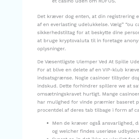
et casino uden om ROFUS.
Det kræver dog enten, at din registrering 
af en everlasting udelukkelse. Vælg” “ou 
sikkerhedstiltag for at beskytte dine pers
at bruge kryptovaluta til in foretage ano
oplysninger.
De Væsentligste Ulemper Ved At Spille U
For at blive en delete af en VIP-klub kræve
indsatsgrænse. Nogle casinoer tilbyder do
indskud. Dette forhindrer spillere we at s
omsætningskravet hurtigt. Mange casinoer
har mulighed for vinde præmier baseret på 
procentdel af deres tab tilbage i form af c
Men de kræver også ansvarlighed, da
og welcher findes useriøse udbyder