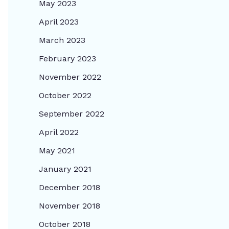
May 2023
April 2023
March 2023
February 2023
November 2022
October 2022
September 2022
April 2022
May 2021
January 2021
December 2018
November 2018
October 2018