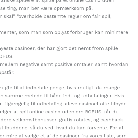
 danske spillere at spille på et online casino uden
se ting, man bør være opmærksom på.
r skal” “overholde bestemte regler om fair spil,
omenter, som man som oplyst forbruger kan minimere
nyeste casinoer, der har gjort det nemt from spille
ROFUS.
t mellem negative samt positive omtaler, samt hvordan
pstår.
gte til at indbetale penge, hvis muligt, da mange
den samme metode til både ind- og udbetalinger. Hvis
r tilgængelig til udbetaling, aleve casinoet ofte tilbyde
ælger at spil online casino uden om ROFUS, får du
udere velkomstbonusser, gratis rotates, og cashback-
ustilbuddene, så du ved, hvad du kan forvente. For at
er mire at vælge et af de casinoer fra vores liste, som