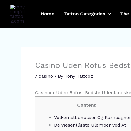
Skip
to
Home
Tattoo Categories
The
content
Casino Uden Rofus Bedst
/
casino
/ By
Tony Tattooz
Casinoer Uden Rofus: Bedste Udenlandske 
Content
Velkomstbonusser Og Kampagner
De Væsentligste Ulemper Ved At