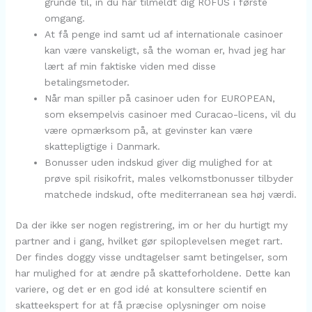
grunde til, in du har tilmeldt dig ROFUS i første
omgang.
At få penge ind samt ud af internationale casinoer
kan være vanskeligt, så the woman er, hvad jeg har
lært af min faktiske viden med disse
betalingsmetoder.
Når man spiller på casinoer uden for EUROPEAN,
som eksempelvis casinoer med Curacao-licens, vil du
være opmærksom på, at gevinster kan være
skattepligtige i Danmark.
Bonusser uden indskud giver dig mulighed for at
prøve spil risikofrit, males velkomstbonusser tilbyder
matchede indskud, ofte mediterranean sea høj værdi.
Da der ikke ser nogen registrering, im or her du hurtigt my
partner and i gang, hvilket gør spiloplevelsen meget rart.
Der findes doggy visse undtagelser samt betingelser, som
har mulighed for at ændre på skatteforholdene. Dette kan
variere, og det er en god idé at konsultere scientif en
skatteekspert for at få præcise oplysninger om noise