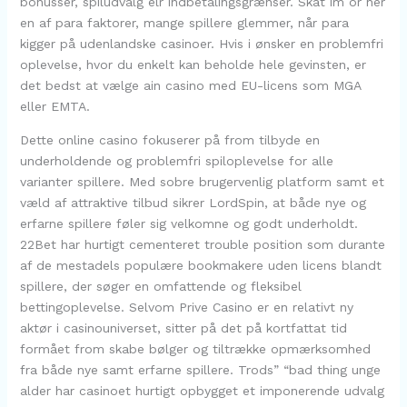
bonusser, spiludvalg elr indbetalingsgrænser. Skat im or her
en af para faktorer, mange spillere glemmer, når para
kigger på udenlandske casinoer. Hvis i ønsker en problemfri
oplevelse, hvor du enkelt kan beholde hele gevinsten, er
det bedst at vælge ain casino med EU-licens som MGA
eller EMTA.
Dette online casino fokuserer på from tilbyde en
underholdende og problemfri spiloplevelse for alle
varianter spillere. Med sobre brugervenlig platform samt et
væld af attraktive tilbud sikrer LordSpin, at både nye og
erfarne spillere føler sig velkomne og godt underholdt.
22Bet har hurtigt cementeret trouble position som durante
af de mestadels populære bookmakere uden licens blandt
spillere, der søger en omfattende og fleksibel
bettingoplevelse. Selvom Prive Casino er en relativt ny
aktør i casinouniverset, sitter på det på kortfattat tid
formået from skabe bølger og tiltrække opmærksomhed
fra både nye samt erfarne spillere. Trods” “bad thing unge
alder har casinoet hurtigt opbygget et imponerende udvalg