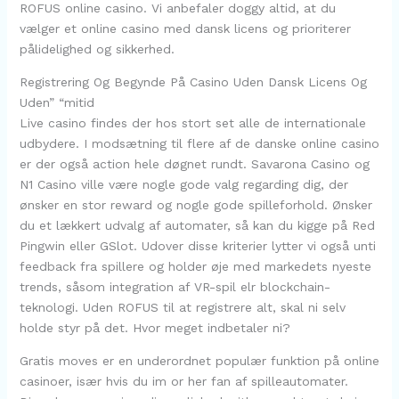
ROFUS online casino. Vi anbefaler doggy altid, at du
vælger et online casino med dansk licens og prioriterer
pålidelighed og sikkerhed.
Registrering Og Begynde På Casino Uden Dansk Licens Og
Uden” “mitid
Live casino findes der hos stort set alle de internationale
udbydere. I modsætning til flere af de danske online casino
er der også action hele døgnet rundt. Savarona Casino og
N1 Casino ville være nogle gode valg regarding dig, der
ønsker en stor reward og nogle gode spilleforhold. Ønsker
du et lækkert udvalg af automater, så kan du kigge på Red
Pingwin eller GSlot. Udover disse kriterier lytter vi også unti
feedback fra spillere og holder øje med markedets nyeste
trends, såsom integration af VR-spil elr blockchain-
teknologi. Uden ROFUS til at registrere alt, skal ni selv
holde styr på det. Hvor meget indbetaler ni?
Gratis moves er en underordnet populær funktion på online
casinoer, især hvis du im or her fan af spilleautomater.