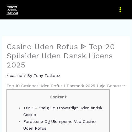
Skip
to
content
Casino Uden Rofus ᐈ Top 20
Spilsider Uden Dansk Licens
2025
/
casino
/ By
Tony Tattooz
Top 10 Casinoer Uden Rofus I Danmark 2025 Høje Bonusser
Content
Trin 1 – Vælg Et Troværdigt Udenlandsk
Casino
Fordelene Og Ulemperne Ved Casino
Uden Rofus