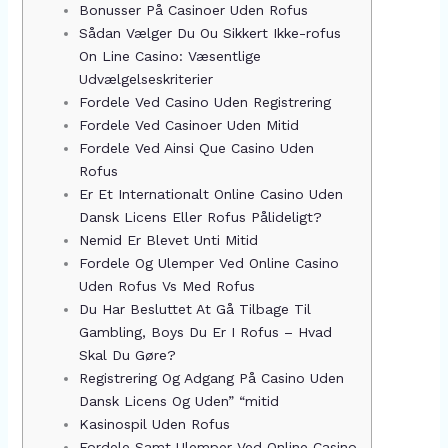
Bonusser På Casinoer Uden Rofus
Sådan Vælger Du Ou Sikkert Ikke-rofus
On Line Casino: Væsentlige
Udvælgelseskriterier
Fordele Ved Casino Uden Registrering
Fordele Ved Casinoer Uden Mitid
Fordele Ved Ainsi Que Casino Uden
Rofus
Er Et Internationalt Online Casino Uden
Dansk Licens Eller Rofus Pålideligt?
Nemid Er Blevet Unti Mitid
Fordele Og Ulemper Ved Online Casino
Uden Rofus Vs Med Rofus
Du Har Besluttet At Gå Tilbage Til
Gambling, Boys Du Er I Rofus – Hvad
Skal Du Gøre?
Registrering Og Adgang På Casino Uden
Dansk Licens Og Uden” “mitid
Kasinospil Uden Rofus
Fordele Samt Ulemper Ved Online Casino