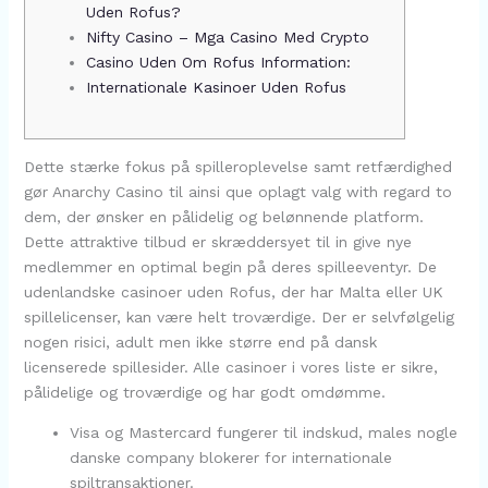
Uden Rofus?
Nifty Casino – Mga Casino Med Crypto
Casino Uden Om Rofus Information:
Internationale Kasinoer Uden Rofus
Dette stærke fokus på spilleroplevelse samt retfærdighed
gør Anarchy Casino til ainsi que oplagt valg with regard to
dem, der ønsker en pålidelig og belønnende platform.
Dette attraktive tilbud er skræddersyet til in give nye
medlemmer en optimal begin på deres spilleeventyr. De
udenlandske casinoer uden Rofus, der har Malta eller UK
spillelicenser, kan være helt troværdige. Der er selvfølgelig
nogen risici, adult men ikke større end på dansk
licenserede spillesider. Alle casinoer i vores liste er sikre,
pålidelige og troværdige og har godt omdømme.
Visa og Mastercard fungerer til indskud, males nogle
danske company blokerer for internationale
spiltransaktioner.