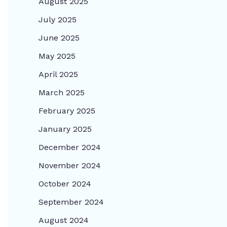
August 2025
July 2025
June 2025
May 2025
April 2025
March 2025
February 2025
January 2025
December 2024
November 2024
October 2024
September 2024
August 2024