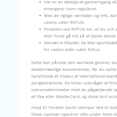
Her er en detaljeret gennemgang af
emergeny room reguleret.
Med de rigtige værktøjer og info, kan
casino uden ROFUS.
Fordelen ved ROFUS ser, at du och sp
eller forex gå ind på et fysisk dansk
Desværre tilbyder de ikke sportsvæd
for casino sider uden Rofus.
Dette kan påvirke den samlede gevinst, du f
skattemæssige konsekvenser, før du spille
opretholde et niveau af international stand
pengestrømme. De bliver overvåget af forsk
overensstemmelse med de pågældende land
et Visa eller MasterCard, og disse kort ac
Hvad Er Fordele Samt Ulemper Ved At Spi
Disse casinoer opererer ofte under MGA-li