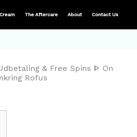
 Cream
The Aftercare
About
Contact Us
dbetaling & Free Spins ᐈ On
mkring Rofus