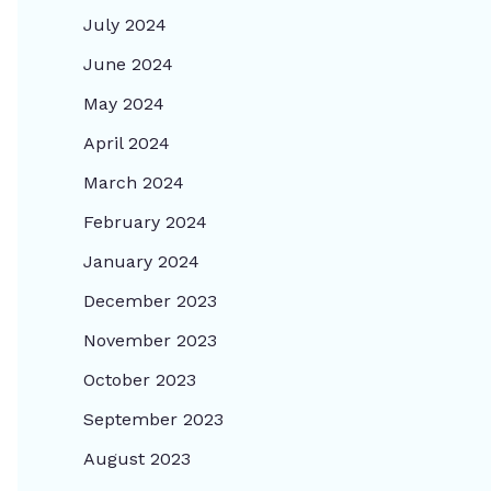
July 2024
June 2024
May 2024
April 2024
March 2024
February 2024
January 2024
December 2023
November 2023
October 2023
September 2023
August 2023