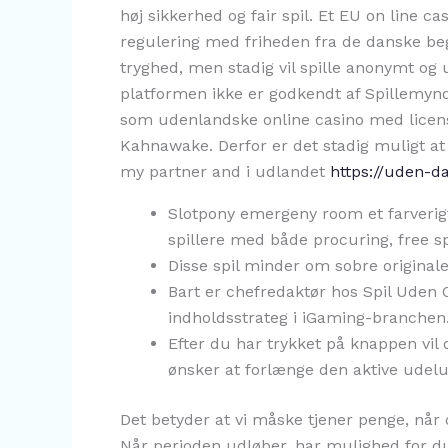
høj sikkerhed og fair spil. Et EU on lin
regulering med friheden fra de danske beg
tryghed, men stadig vil spille anonymt og 
platformen ikke er godkendt af Spillemynd
som udenlandske online casino med licens
Kahnawake. Derfor er det stadig muligt at
my partner and i udlandet
https://uden-d
Slotpony emergeny room et farverig
spillere med både procuring, free 
Disse spil minder om sobre origina
Bart er chefredaktør hos Spil Uden O
indholdsstrateg i iGaming-branchen
Efter du har trykket på knappen vil
ønsker at forlænge den aktive udelu
Det betyder at vi måske tjener penge, når
Når perioden udløber, har mulighed for du