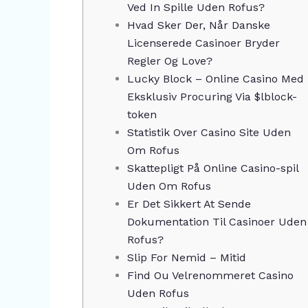
Ved In Spille Uden Rofus?
Hvad Sker Der, Når Danske
Licenserede Casinoer Bryder
Regler Og Love?
Lucky Block – Online Casino Med
Eksklusiv Procuring Via $lblock-
token
Statistik Over Casino Site Uden
Om Rofus
Skattepligt På Online Casino-spil
Uden Om Rofus
Er Det Sikkert At Sende
Dokumentation Til Casinoer Uden
Rofus?
Slip For Nemid – Mitid
Find Ou Velrenommeret Casino
Uden Rofus