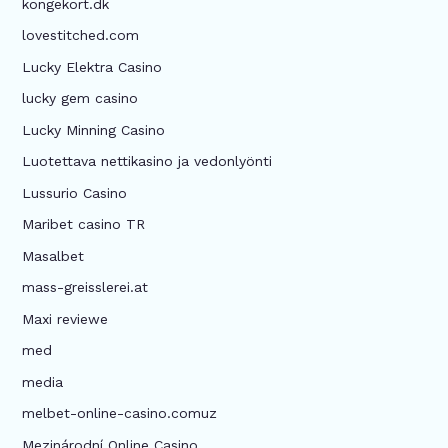
kongekort.dk
lovestitched.com
Lucky Elektra Casino
lucky gem casino
Lucky Minning Casino
Luotettava nettikasino ja vedonlyönti
Lussurio Casino
Maribet casino TR
Masalbet
mass-greisslerei.at
Maxi reviewe
med
media
melbet-online-casino.comuz
Mezinárodní Online Casino