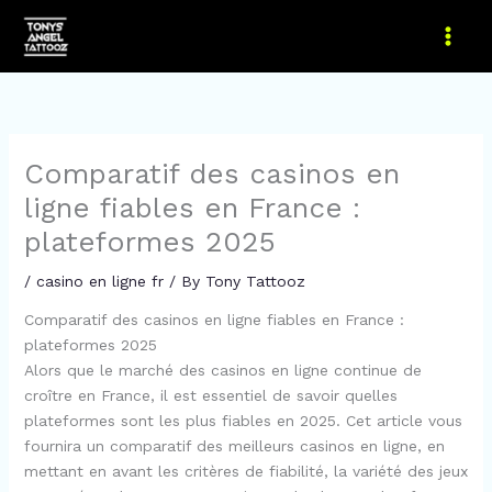
Skip
to
content
Comparatif des casinos en
ligne fiables en France :
plateformes 2025
/
casino en ligne fr
/ By
Tony Tattooz
Comparatif des casinos en ligne fiables en France :
plateformes 2025
Alors que le marché des casinos en ligne continue de
croître en France, il est essentiel de savoir quelles
plateformes sont les plus fiables en 2025. Cet article vous
fournira un comparatif des meilleurs casinos en ligne, en
mettant en avant les critères de fiabilité, la variété des jeux