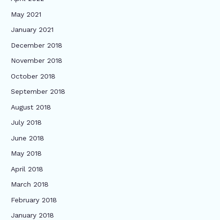
May 2021
January 2021
December 2018
November 2018
October 2018
September 2018
August 2018
July 2018
June 2018
May 2018
April 2018
March 2018
February 2018
January 2018