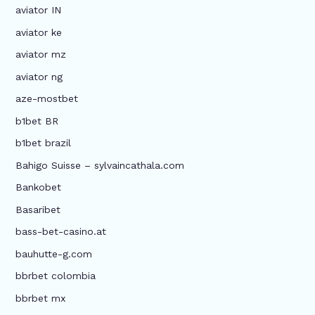
aviator IN
aviator ke
aviator mz
aviator ng
aze-mostbet
b1bet BR
b1bet brazil
Bahigo Suisse – sylvaincathala.com
Bankobet
Basaribet
bass-bet-casino.at
bauhutte-g.com
bbrbet colombia
bbrbet mx