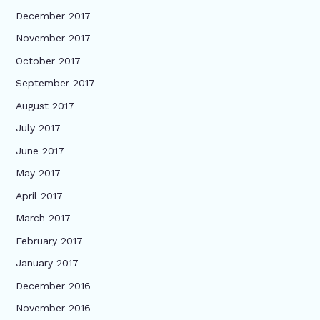
December 2017
November 2017
October 2017
September 2017
August 2017
July 2017
June 2017
May 2017
April 2017
March 2017
February 2017
January 2017
December 2016
November 2016