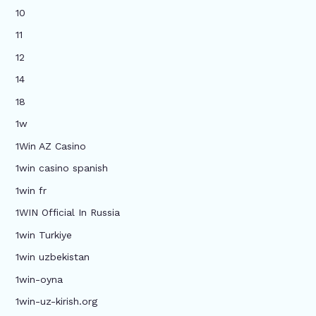
10
11
12
14
18
1w
1Win AZ Casino
1win casino spanish
1win fr
1WIN Official In Russia
1win Turkiye
1win uzbekistan
1win-oyna
1win-uz-kirish.org