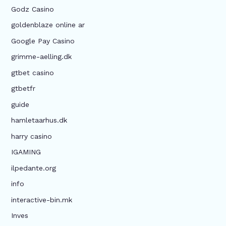
Godz Casino
goldenblaze online ar
Google Pay Casino
grimme-aelling.dk
gtbet casino
gtbetfr
guide
hamletaarhus.dk
harry casino
IGAMING
ilpedante.org
info
interactive-bin.mk
Inves