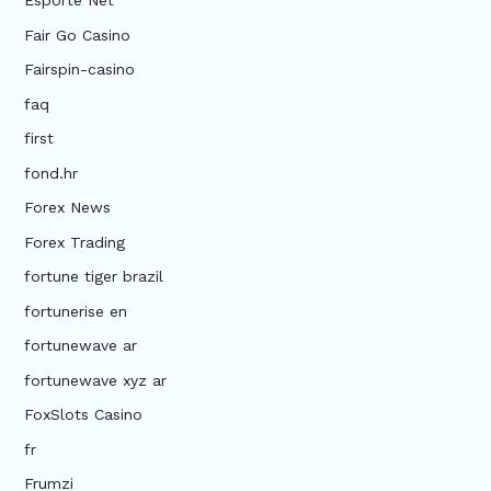
Esporte Net
Fair Go Casino
Fairspin-casino
faq
first
fond.hr
Forex News
Forex Trading
fortune tiger brazil
fortunerise en
fortunewave ar
fortunewave xyz ar
FoxSlots Casino
fr
Frumzi