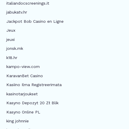
italiandocscreenings.it
jabukatv.hr
Jackpot Bob Casino en Ligne
Jeux
jeuxi
jonsk.mk
k18.hr
kampo-view.com
KaravanBet Casino
Kasiino Ilma Registreerimata
kasinotarjoukset
Kasyno Depozyt 20 Zł Blik
Kasyno Online PL
king johnnie