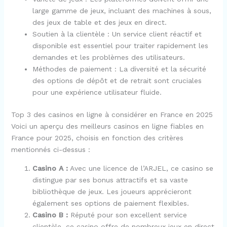
large gamme de jeux, incluant des machines à sous,
des jeux de table et des jeux en direct.
Soutien à la clientèle : Un service client réactif et
disponible est essentiel pour traiter rapidement les
demandes et les problèmes des utilisateurs.
Méthodes de paiement : La diversité et la sécurité
des options de dépôt et de retrait sont cruciales
pour une expérience utilisateur fluide.
Top 3 des casinos en ligne à considérer en France en 2025
Voici un aperçu des meilleurs casinos en ligne fiables en
France pour 2025, choisis en fonction des critères
mentionnés ci-dessus :
Casino A :
Avec une licence de l’ARJEL, ce casino se
distingue par ses bonus attractifs et sa vaste
bibliothèque de jeux. Les joueurs apprécieront
également ses options de paiement flexibles.
Casino B :
Réputé pour son excellent service
clientèle, ce casino offre de nombreux jeux en direct