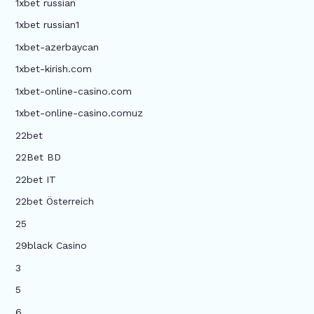
1xbet russian
1xbet russian1
1xbet-azerbaycan
1xbet-kirish.com
1xbet-online-casino.com
1xbet-online-casino.comuz
22bet
22Bet BD
22bet IT
22bet Österreich
25
29black Casino
3
5
6