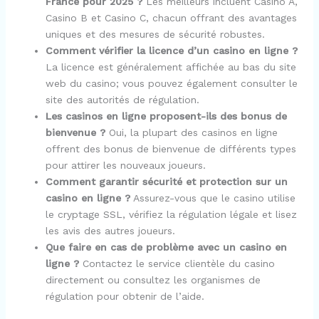
France pour 2025 ?
Les meilleurs incluent Casino A,
Casino B et Casino C, chacun offrant des avantages
uniques et des mesures de sécurité robustes.
Comment vérifier la licence d’un casino en ligne ?
La licence est généralement affichée au bas du site
web du casino; vous pouvez également consulter le
site des autorités de régulation.
Les casinos en ligne proposent-ils des bonus de
bienvenue ?
Oui, la plupart des casinos en ligne
offrent des bonus de bienvenue de différents types
pour attirer les nouveaux joueurs.
Comment garantir sécurité et protection sur un
casino en ligne ?
Assurez-vous que le casino utilise
le cryptage SSL, vérifiez la régulation légale et lisez
les avis des autres joueurs.
Que faire en cas de problème avec un casino en
ligne ?
Contactez le service clientèle du casino
directement ou consultez les organismes de
régulation pour obtenir de l’aide.