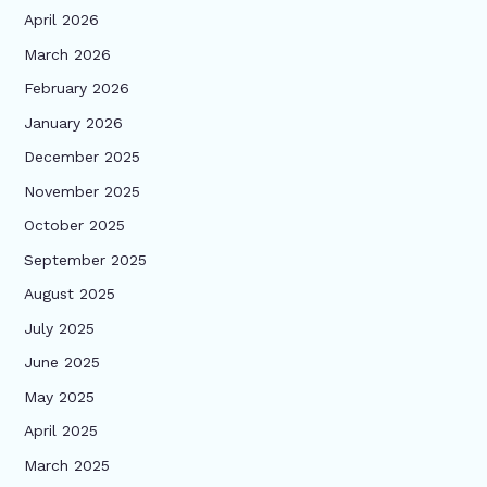
April 2026
March 2026
February 2026
January 2026
December 2025
November 2025
October 2025
September 2025
August 2025
July 2025
June 2025
May 2025
April 2025
March 2025