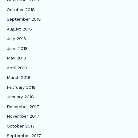
October 2018
September 2018
August 2018
July 2018
June 2018
May 2018
April 2018
March 2018
February 2018
January 2018
December 2017
November 2017
October 2017
September 2017