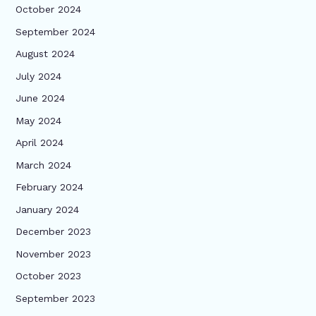
October 2024
September 2024
August 2024
July 2024
June 2024
May 2024
April 2024
March 2024
February 2024
January 2024
December 2023
November 2023
October 2023
September 2023