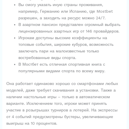
Вы смогу указать иную страны проживания,
например, Германию или Испанию, где Mostbet
разрешен, а заходить на ресурс можно 24/7.
В азартном пансион представлен огромный выбрать
лицензированных азартных игр от 146 провайдеров.
Игрокам доступны высокие коэффициенты на
топовые события, широкие кубуров, возможность
заключать пари на малоизвестные только
востребованные виды спорта.
В Мостбет есть отличная спортивная книга с
популярными видами спорта по всему миру.
Она работает одинаково хорошо со смартфонами любых
моделей, даже требует скачивания а установки. Также а
наличии настольные игры – только в автоматическом
варианте. Исключением того, игроки может принять
участие в розыгрышах турниров а лотерей. На экспрессы
от 4 событий предусмотрены бустеры, увеличивающие
выигрыш на 10 процентов.