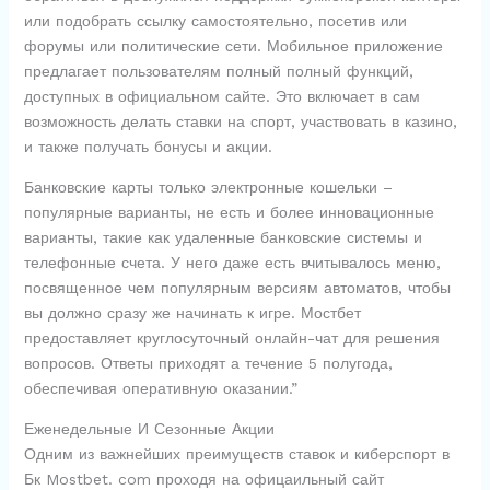
или подобрать ссылку самостоятельно, посетив или
форумы или политические сети. Мобильное приложение
предлагает пользователям полный полный функций,
доступных в официальном сайте. Это включает в сам
возможность делать ставки на спорт, участвовать в казино,
и также получать бонусы и акции.
Банковские карты только электронные кошельки –
популярные варианты, не есть и более инновационные
варианты, такие как удаленные банковские системы и
телефонные счета. У него даже есть вчитывалось меню,
посвященное чем популярным версиям автоматов, чтобы
вы должно сразу же начинать к игре. Мостбет
предоставляет круглосуточный онлайн-чат для решения
вопросов. Ответы приходят а течение 5 полугода,
обеспечивая оперативную оказании.”
Еженедельные И Сезонные Акции
Одним из важнейших преимуществ ставок и киберспорт в
Бк Mostbet. com проходя на офицаильный сайт