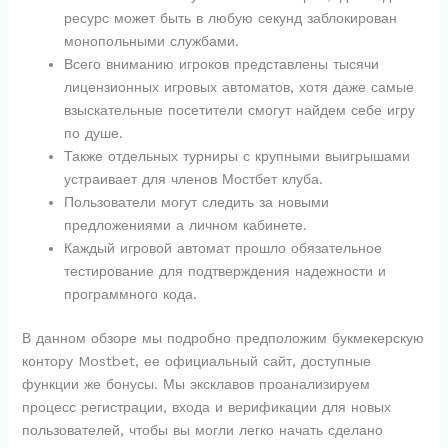
ресурс может быть в любую секунд заблокирован
монопольными службами.
Всего вниманию игроков представлены тысячи
лицензионных игровых автоматов, хотя даже самые
взыскательные посетители смогут найдем себе игру
по душе.
Также отдельных турниры с крупными выигрышами
устраивает для членов Мостбет клуба.
Пользователи могут следить за новыми
предложениями а личном кабинете.
Каждый игровой автомат прошло обязательное
тестирование для подтверждения надежности и
программного кода.
В данном обзоре мы подробно предположим букмекерскую
контору Mostbet, ее официальный сайт, доступные
функции же бонусы. Мы эксклавов проанализируем
процесс регистрации, входа и верификации для новых
пользователей, чтобы вы могли легко начать сделано