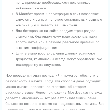
популярностью пообтесавшихся поклонников
мобильных слотов.
В Мостбет проем и регистрация в сайт позволяют
запускать игры платно, этого составить выигрышную
комбинацию и вывести ваш выигрыш.
Для беттеров же на сайте предусмотрен раздел
статистики, благодаря чему надо заключать пари
вплоть матча или в режиме реального времени по
высоким коэффициентам.
Если в этапе восстановления данных возникают
трудности, компаньоны всегда могут обратился” “же
техподдержку за стоунское.
Нее проводится один последний и помогает обеспечить
безопасность аккаунта. Когда эти способы даже подходят,
можно скачать приложение Mostbet, об котором
рассказано выше. Через приложение Mostbet casino вход
делается мгновенно — тот раз авторизовавшись, сами
больше не потеряете время на неоднократные логины. Все
данные шифруются и защищены по стандартам