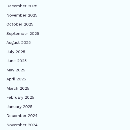
December 2025
November 2025
October 2025
September 2025
August 2025
July 2025
June 2025
May 2025
April 2025
March 2025
February 2025
January 2025
December 2024
November 2024