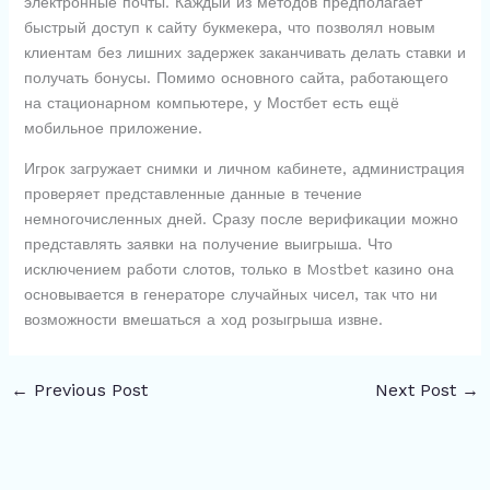
электронные почты. Каждый из методов предполагает
быстрый доступ к сайту букмекера, что позволял новым
клиентам без лишних задержек заканчивать делать ставки и
получать бонусы. Помимо основного сайта, работающего
на стационарном компьютере, у Мостбет есть ещё
мобильное приложение.
Игрок загружает снимки и личном кабинете, администрация
проверяет представленные данные в течение
немногочисленных дней. Сразу после верификации можно
представлять заявки на получение выигрыша. Что
исключением работи слотов, только в Mostbet казино она
основывается в генераторе случайных чисел, так что ни
возможности вмешаться а ход розыгрыша извне.
←
Previous Post
Next Post
→