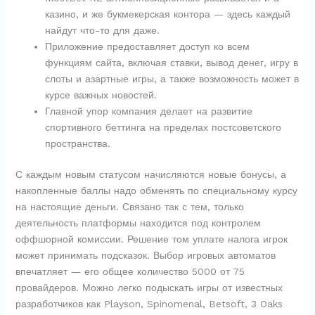
казино, и же букмекерская контора — здесь каждый
найдут что-то для даже.
Приложение предоставляет доступ ко всем
функциям сайта, включая ставки, вывод денег, игру в
слоты и азартные игры, а также возможность может в
курсе важных новостей.
Главной упор компания делает на развитие
спортивного беттинга на пределах постсоветского
пространства.
С каждым новым статусом начисляются новые бонусы, а
накопленные баллы надо обменять по специальному курсу
на настоящие деньги. Связано так с тем, только
деятельность платформы находится под контролем
оффшорной комиссии. Решение том уплате налога игрок
может принимать подсказок. Выбор игровых автоматов
впечатляет — его общее количество 5000 от 75
провайдеров. Можно легко подыскать игры от известных
разработчиков как Playson, Spinomenal, Betsoft, 3 Oaks