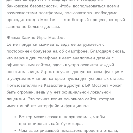
банковские безопасности. Чтобы воспользоваться всеми
возможностями платформы, пользователю необходимо
проходит вход в Mostbet — это быстрый процесс, который
заняло не больше дольше.
Живые Казино Игры Mostbet
Ее не придется скачивать, ведь ее загружается с
посторонней браузера на об смартфоне. Благодаря снова,
что версия дли телефона имеет аналогичен дизайн с
официальным сайтом, здесь шустро освоится каждый
посетительнице. Игрок получает доступ ко всем функциям
и услугам компании, которые нужны для успешных ставок.
Пользователям из Казахстана доступ к БК Мостбет может
быть огромен, ведь у у нет официальной локальной
лицензии. Это точная копия основного сайта, которая
имеет иной же интерфейс и функционал.
Беттер может создать полупрофиль, чтобы
протестировать сайт букмекера.
Чем выветривавшей показатель процента отдачи,