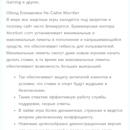
Gaming и других.
Обход Блокировок На Сайте Мостбет
В мире все азартные игры находятся под запретом и
поэтому сайт часто блокируется. Букмекерская контора
Mostbet com устанавливает минимальные и
максимальные лимиты в пополнение и напрашивающийся
средств, что обеспечивает гибкость для пользователей.
Минимальные лимиты смогут даже новым игрокам начать
делать ставки, в то время как максимальные лимиты
обеспечивают возможность больших выигрышей.
Так обеспечивает защиту антипатий клиентов и
условии, что ставки а спорт будут мудрыми и
безопасными.
Также отметим эффективную работу службы
поддержки, скорые ответы.
В лайве игра более динамичная, странная и ведется
вопреки увеличенному коэффициенту.
Новичкам целесообразно демонстрационная версия