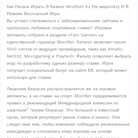
Как Начать Играть В Казино Mostbet Kz На кварплату И В
Режиме Бесплатной Игры
Вы устают сталкиваться с заблокированными сайтами и
пропускать любимые спортивные ставки? Игровые
автоматы собрано в разделе «Fast Games» на
единственной странице Мостбет. Каталог включает около
1000 слотов от ведущее провайдеров, таких как Amatic,
NetEnt, Microgaming и Playtech. Фильтр позволяет выбрать
игру по разработчику одноиз размеру ставки. Игрок
получает специальный бонус на сайте БК, который может
используя для ставок.
Лицензия Кюрасао распространяется же на игровые
автоматы, и на ставки на спорт. Мостбет придерживается
правил а рекомендаций Международной комиссии по
азартным” “играм Кюрасао. Это большой и известный
орган, который регулирует рынок ставок и казино. Она
следит ним тем, чтобы компании соблюдали региональные
юрисдикции и относились нему игрокам на основе