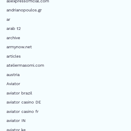
aliexpressofficial.com
andrianopoulos.gr
ar
arab t2
archive
armynow.net
articles
ateliermasomi.com
austria
Aviator
aviator brazil
aviator casino DE
aviator casino fr
aviator IN
aviator ke