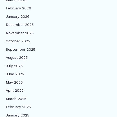
February 2026
January 2026
December 2025
November 2025
October 2025
September 2025
August 2025
July 2025
June 2025
May 2025
April 2025
March 2025
February 2025
January 2025