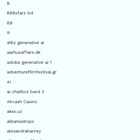
8
888starz bd
89
9
a16z generative ai
aarhusaffairs.dk
adobe generative ai 1
adventurefilmfestival.gr
AI
ai chatbot bard 3
Aircash Casino
akss.uz
albaniadrops
alexandraharney