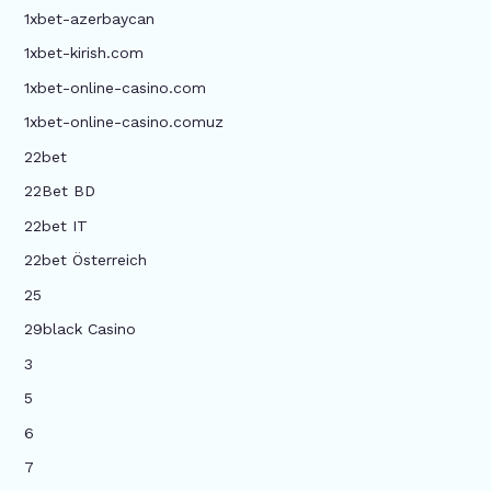
1xbet-azerbaycan
1xbet-kirish.com
1xbet-online-casino.com
1xbet-online-casino.comuz
22bet
22Bet BD
22bet IT
22bet Österreich
25
29black Casino
3
5
6
7