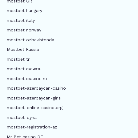
mostbet GR
mostbet hungary
mostbet italy
mostbet norway
mostbet ozbekistonda
Mostbet Russia
mostbet tr
mostbet скачать
mostbet скачать ru
mostbet-azerbaycan-casino
mostbet-azerbaycan-giris
mostbet-online-casino.org
mostbet-oyna
mostbet-registration-az
Mr Bet casino DE