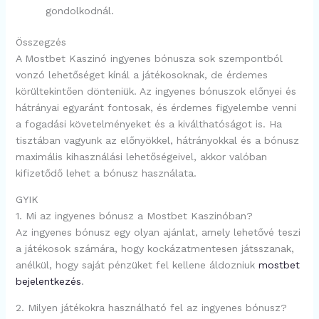
gondolkodnál.
Összegzés
A Mostbet Kaszinó ingyenes bónusza sok szempontból
vonzó lehetőséget kínál a játékosoknak, de érdemes
körültekintően dönteniük. Az ingyenes bónuszok előnyei és
hátrányai egyaránt fontosak, és érdemes figyelembe venni
a fogadási követelményeket és a kiválthatóságot is. Ha
tisztában vagyunk az előnyökkel, hátrányokkal és a bónusz
maximális kihasználási lehetőségeivel, akkor valóban
kifizetődő lehet a bónusz használata.
GYIK
1. Mi az ingyenes bónusz a Mostbet Kaszinóban?
Az ingyenes bónusz egy olyan ajánlat, amely lehetővé teszi
a játékosok számára, hogy kockázatmentesen játsszanak,
anélkül, hogy saját pénzüket fel kellene áldozniuk
mostbet
bejelentkezés
.
2. Milyen játékokra használható fel az ingyenes bónusz?