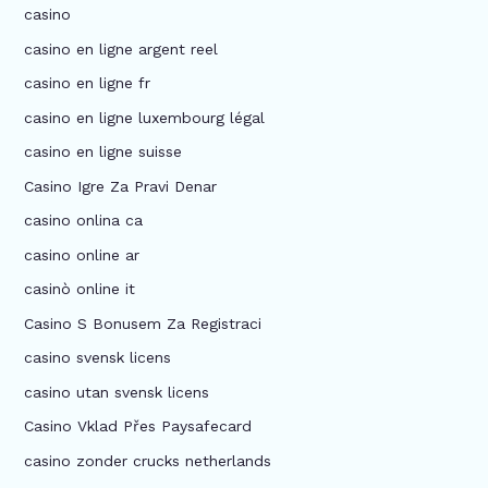
casino
casino en ligne argent reel
casino en ligne fr
casino en ligne luxembourg légal
casino en ligne suisse
Casino Igre Za Pravi Denar
casino onlina ca
casino online ar
casinò online it
Casino S Bonusem Za Registraci
casino svensk licens
casino utan svensk licens
Casino Vklad Přes Paysafecard
casino zonder crucks netherlands