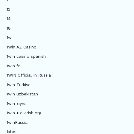
12
14
18
1w
1Win AZ Casino
1win casino spanish
1win fr
1WIN Official In Russia
1win Turkiye
1win uzbekistan
1win-oyna
1win-uz-kirish.org
1winRussia
1xbet