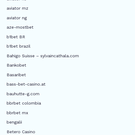
aviator mz
aviator ng
aze-mostbet
b1bet BR
b1bet brazil
Bahigo Suisse – sylvaincathala.com
Bankobet
Basaribet
bass-bet-casino.at
bauhutte-g.com
bbrbet colombia
bbrbet mx
bengalii
Betero Casino