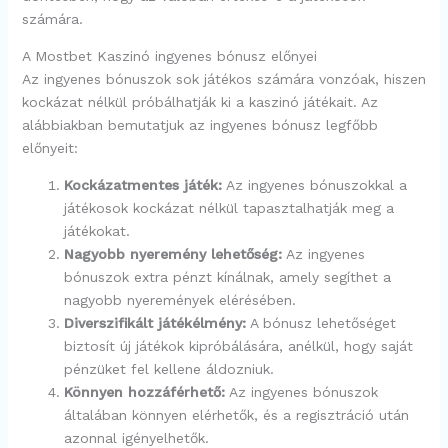
számára.
A Mostbet Kaszinó ingyenes bónusz előnyei
Az ingyenes bónuszok sok játékos számára vonzóak, hiszen
kockázat nélkül próbálhatják ki a kaszinó játékait. Az
alábbiakban bemutatjuk az ingyenes bónusz legfőbb
előnyeit:
Kockázatmentes játék:
Az ingyenes bónuszokkal a
játékosok kockázat nélkül tapasztalhatják meg a
játékokat.
Nagyobb nyeremény lehetőség:
Az ingyenes
bónuszok extra pénzt kínálnak, amely segíthet a
nagyobb nyeremények elérésében.
Diverszifikált játékélmény:
A bónusz lehetőséget
biztosít új játékok kipróbálására, anélkül, hogy saját
pénzüket fel kellene áldozniuk.
Könnyen hozzáférhető:
Az ingyenes bónuszok
általában könnyen elérhetők, és a regisztráció után
azonnal igényelhetők.