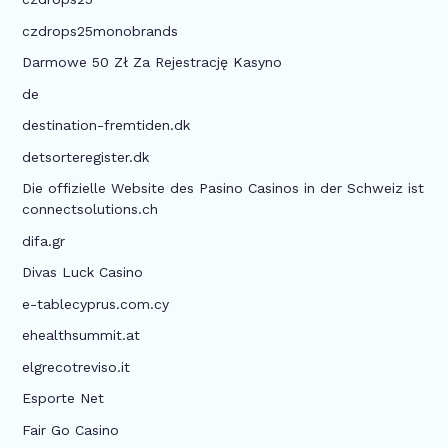
czdrops25monobrands
Darmowe 50 Zł Za Rejestrację Kasyno
de
destination-fremtiden.dk
detsorteregister.dk
Die offizielle Website des Pasino Casinos in der Schweiz ist
connectsolutions.ch
difa.gr
Divas Luck Casino
e-tablecyprus.com.cy
ehealthsummit.at
elgrecotreviso.it
Esporte Net
Fair Go Casino