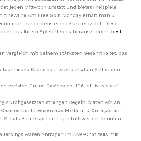
det jeden Mittwoch anstatt und bietet Freispiele
h.” “[newline]Am Free Spin Monday erhält man 5
, wenn man mindestens einen Euro einzahlt. Diese
lieber aus ihrem Spielerlebnis herauszuholen
best-
en Vergleich mit deinem stärksten Gesamtpaket, das
echnische Sicherheit, expire in allen Fällen den
n meisten Online Casinos bei 10€, oft ist sie auf
g durchgesetzten strengen Regeln, bieten wir an
b Casinos mit Lizenzen aus Malta und Curaçao an.
n Sie als Berufsspieler eingestuft werden könnten.
allerdings waren Anfragen im Live-Chat teils mit