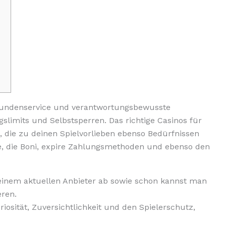
Kundenservice und verantwortungsbewusste
slimits und Selbstsperren. Das richtige Casinos für
, die zu deinen Spielvorlieben ebenso Bedürfnissen
te, die Boni, expire Zahlungsmethoden und ebenso den
einem aktuellen Anbieter ab sowie schon kannst man
eren.
iosität, Zuversichtlichkeit und den Spielerschutz,