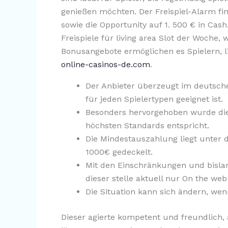
genießen möchten. Der Freispiel-Alarm fin
sowie die Opportunity auf 1. 500 € in Cas
Freispiele für living area Slot der Woche
Bonusangebote ermöglichen es Spielern, 
online-casinos-de.com
.
Der Anbieter überzeugt im deutsch
für jeden Spielertypen geeignet ist.
Besonders hervorgehoben wurde die t
höchsten Standards entspricht.
Die Mindestauszahlung liegt unter de
1000€ gedeckelt.
Mit den Einschränkungen und bislan
dieser stelle aktuell nur On the we
Die Situation kann sich ändern, wen
Dieser agierte kompetent und freundlich, 