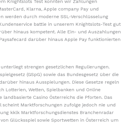
em Knightslots Test konnten wir Zahlungen
, MasterCard, Klarna, Apple company Pay und
nen werden durch moderne SSL-Verschlüsselung
Kundenservice battle in unserem Knightslots-Test gut
arüber hinaus kompetent. Alle Ein- und Auszahlungen
 Paysafecard darüber hinaus Apple Pay funktionierten
d unterliegt strengen gesetzlichen Regulierungen.
sspielgesetz (GSpG) sowie das Bundesgesetz über die
 darüber hinaus Ausspielungen. Diese Gesetze regeln
ich Lotterien, Wetten, Spielbanken und Online
e landbasierte Casino Österreichs die Pforten. Das
el scheint Marktforschungen zufolge jedoch nie und
hung kklk Marktforschungsdienstes Branchenradar
von Glücksspiel sowie Sportwetten in Österreich um