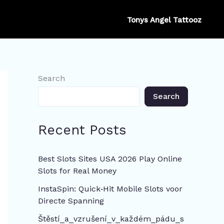
Tonys Angel Tattooz
Search
Search
Recent Posts
Best Slots Sites USA 2026 Play Online
Slots for Real Money
InstaSpin: Quick‑Hit Mobile Slots voor
Directe Spanning
Štěstí_a_vzrušení_v_každém_pádu_s