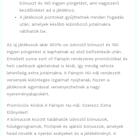
bónuszt és 140 ingyen pörgetést, ami nagyszerű
kezdőlökést ad a játékhoz.
A játékosok pontokat gyűjthetnek minden fogadás
után, amelyek később különböző jutalmakra
válthatók be.
Az új játékosok akár 450%-os üdvözlő bónuszt és 140
ingyen pörgetést is kaphatnak az első befizetésük után.
Emellett some sort of Fairspin rendszeres promóciókat és
heti cashback ajánlatokat is kínál, így mindig vehicle
lehetőség extra jutalmakra. A Fairspin HU-nál rendezett
versenyek különleges izgalmat nyújtanak, hiszen a
játékosok egymással versenyezhetnek a nagy
nyereményalapokért.
Promóciós Kódok A Fairspin Hu-nál: Szerezz Extra
Előnyöket!
A bónuszok között találhatók üdvözlő bónuszok,
hűségprogramok, frichipek és ajánlói bónuszok, amelyek
head növelik a nyerési esélyeket és a játékélményt. A