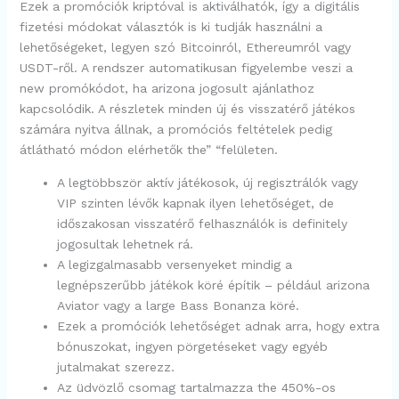
Ezek a promóciók kriptóval is aktiválhatók, így a digitális
fizetési módokat választók is ki tudják használni a
lehetőségeket, legyen szó Bitcoinról, Ethereumról vagy
USDT-ről. A rendszer automatikusan figyelembe veszi a
new promókódot, ha arizona jogosult ajánlathoz
kapcsolódik. A részletek minden új és visszatérő játékos
számára nyitva állnak, a promóciós feltételek pedig
átlátható módon elérhetők the” “felületen.
A legtöbbször aktív játékosok, új regisztrálók vagy
VIP szinten lévők kapnak ilyen lehetőséget, de
időszakosan visszatérő felhasználók is definitely
jogosultak lehetnek rá.
A legizgalmasabb versenyeket mindig a
legnépszerűbb játékok köré építik – például arizona
Aviator vagy a large Bass Bonanza köré.
Ezek a promóciók lehetőséget adnak arra, hogy extra
bónuszokat, ingyen pörgetéseket vagy egyéb
jutalmakat szerezz.
Az üdvözlő csomag tartalmazza the 450%-os