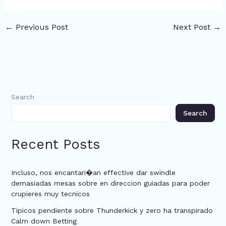
←
Previous Post
Next Post
→
Search
Search
Recent Posts
Incluso, nos encantari�an effective dar swindle
demasiadas mesas sobre en direccion guiadas para poder
crupieres muy tecnicos
Tipicos pendiente sobre Thunderkick y zero ha transpirado
Calm down Betting