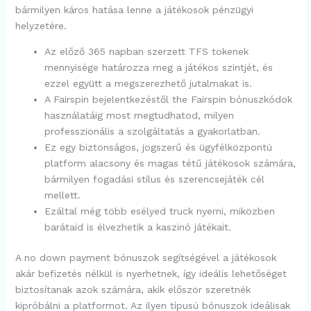
bármilyen káros hatása lenne a játékosok pénzügyi
helyzetére.
Az előző 365 napban szerzett TFS tokenek
mennyisége határozza meg a játékos szintjét, és
ezzel együtt a megszerezhető jutalmakat is.
A Fairspin bejelentkezéstől the Fairspin bónuszkódok
használatáig most megtudhatod, milyen
professzionális a szolgáltatás a gyakorlatban.
Ez egy biztonságos, jogszerű és ügyfélközpontú
platform alacsony és magas tétű játékosok számára,
bármilyen fogadási stílus és szerencsejáték cél
mellett.
Ezáltal még több esélyed truck nyerni, miközben
barátaid is élvezhetik a kaszinó játékait.
A no down payment bónuszok segítségével a játékosok
akár befizetés nélkül is nyerhetnek, így ideális lehetőséget
biztosítanak azok számára, akik először szeretnék
kipróbálni a platformot. Az ilyen típusú bónuszok ideálisak