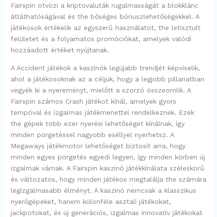
Fairspin ötvözi a kriptovaluták rugalmasságát a blokklánc
átláthatóságával és the bőséges bónuszlehetőségekkel. A
játékosok értékelik az egyszerű használatot, the letisztult
felületet és a folyamatos promóciókat, amelyek valódi
hozzáadott értéket nyújtanak.
A Accident játékok a kaszinók legújabb trendjét képviselik,
ahol a játékosoknak az a céljuk, hogy a legjobb pillanatban
vegyék ki a nyereményt, mielőtt a szorzó összeomlik. A
Fairspin számos Crash játékot kínál, amelyek gyors
tempóval és izgalmas játékmenettel rendelkeznek. Ezek
the gépek több ezer nyerési lehetőséget kínálnak, így
minden pörgetéssel nagyobb eséllyel nyerhetsz. A
Megaways játékmotor lehetőséget biztosít arra, hogy
minden egyes pörgetés egyedi legyen, így minden körben új
izgalmak várnak. A Fairspin kaszinó játékkínálata széleskörű
és változatos, hogy minden játékos megtalálja the számára
legizgalmasabb élményt. A kaszinó nemcsak a klasszikus
nyerőgépeket, hanem különféle asztali játékokat,
jackpotokat, és új generációs, izgalmas innovatív játékokat