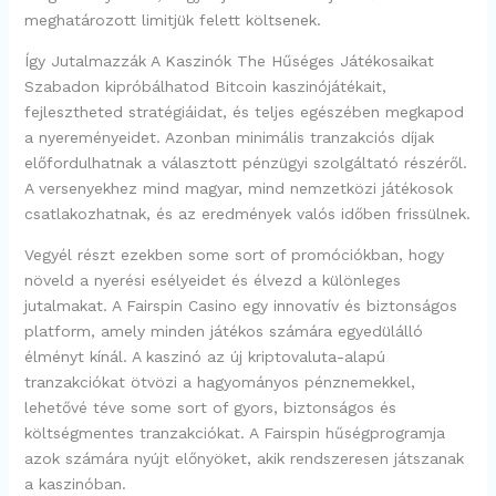
meghatározott limitjük felett költsenek.
Így Jutalmazzák A Kaszinók The Hűséges Játékosaikat
Szabadon kipróbálhatod Bitcoin kaszinójátékait,
fejlesztheted stratégiáidat, és teljes egészében megkapod
a nyereményeidet. Azonban minimális tranzakciós díjak
előfordulhatnak a választott pénzügyi szolgáltató részéről.
A versenyekhez mind magyar, mind nemzetközi játékosok
csatlakozhatnak, és az eredmények valós időben frissülnek.
Vegyél részt ezekben some sort of promóciókban, hogy
növeld a nyerési esélyeidet és élvezd a különleges
jutalmakat. A Fairspin Casino egy innovatív és biztonságos
platform, amely minden játékos számára egyedülálló
élményt kínál. A kaszinó az új kriptovaluta-alapú
tranzakciókat ötvözi a hagyományos pénznemekkel,
lehetővé téve some sort of gyors, biztonságos és
költségmentes tranzakciókat. A Fairspin hűségprogramja
azok számára nyújt előnyöket, akik rendszeresen játszanak
a kaszinóban.