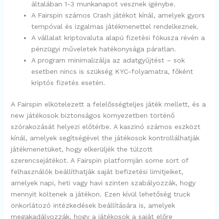
általában 1-3 munkanapot vesznek igénybe.
A Fairspin számos Crash játékot kínál, amelyek gyors
tempóval és izgalmas játékmenettel rendelkeznek.
A vállalat kriptovaluta alapú fizetési fókusza révén a
pénzügyi műveletek hatékonysága páratlan.
A program minimalizálja az adatgyűjtést – sok
esetben nincs is szükség KYC-folyamatra, főként
kriptós fizetés esetén.
A Fairspin elkötelezett a felelősségteljes játék mellett, és a
new játékosok biztonságos környezetben történő
szórakozását helyezi előtérbe. A kaszinó számos eszközt
kínál, amelyek segítségével the játékosok kontrollálhatják
játékmenetüket, hogy elkerüljék the túlzott
szerencsejátékot. A Fairspin platformján some sort of
felhasználók beállíthatják saját befizetési limitjeiket,
amelyek napi, heti vagy havi szinten szabályozzák, hogy
mennyit költenek a játékon. Ezen kívül lehetőség truck
önkorlátozó intézkedések beállítására is, amelyek
megakadályozzák, hogy a játékosok a saját előre