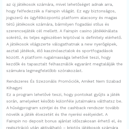
az új játékosok számára, mivel lehetőséget adnak arra,
hogy felfedezzék a Fairspin világát. Ez egy biztonságos,
jogszerű és ügyfélközpontú platform alacsony és magas
tétű játékosok számára, bármilyen fogadási stílus és
szerencsejáték cél mellett. A Fairspin casino játékkínálata
sokrétű, és teljes egészében kriptóval is definitely elérhető.
A játékosok világszerte válogathatnak a new nyerőgépek,
asztali játékok, élő kaszinóasztalok és sportfogadások
között. A platform rugalmassága lehetővé teszi, hogy
kezdők és tapasztalt felhasználók egyaránt megtalálják the
számukra legmegfelelőbb szórakozást.
Rendszeres És Szezonális Promóciók, Amiket Nem Szabad
Kihagyni
Ez a program lehetővé teszi, hogy pontokat gyűjts a játék
során, amelyeket később különféle jutalmakra válthatsz be.
A hűségprogram szintjei és the cashback rendszer tovább
növelik a játék élvezetét és the nyerési esélyeidet. A
Fairspin no deposit bonus ajánlat időszakosan érhető el, és
regisztráció után aktiválható – kriptós játékosok számára