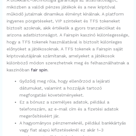
A blokklánc-technológia garantálja az átláthatóságot,
miközben a valódi pénzes játékok és a new kriptóval
működő jutalmak dinamikus élményt kínálnak. A platform
ingyenes pörgetéseket, VIP szinteket és TFS tokeneket
biztosít azoknak, akik értékelik a gyors tranzakciókat és
arizona adatbiztonságot. A Fairspin kaszinó különlegessége,
hogy a TFS tokenek használatával is biztosít különleges
előnyöket a játékosoknak. A TFS tokenek a Fairspin saját
kriptovalutájának számítanak, amelyeket a játékosok
különböző módon szerezhetnek meg és felhasználhatnak a
kaszinóban
fair spin
.
Győződj meg róla, hogy ellenőrzöd a lejárati
dátumukat, valamint a hozzájuk tartozó
megforgatási követelményeket.
Ez a bónusz a személyes adatok, például a
telefonszám, az e-mail cím és a fizetési adatok
megerősítéséért jár.
A hagyományos pénznemeknél, például bankkártyás
vagy fiat alapú kifizetéseknél ez akár 1–3