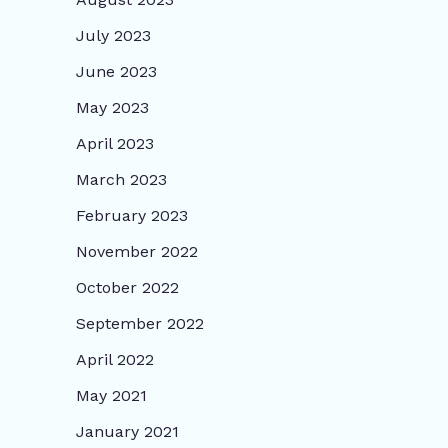
July 2023
June 2023
May 2023
April 2023
March 2023
February 2023
November 2022
October 2022
September 2022
April 2022
May 2021
January 2021