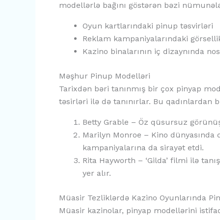
modellərlə bağını göstərən bəzi nümunəl
Oyun kartlarındaki pinup təsvirləri
Reklam kampaniyalarındaki görselli
Kazino binalarının iç dizaynında nos
Məşhur Pinup Modelləri
Tarixdən bəri tanınmış bir çox pinyap mod
təsirləri ilə də tanınırlar. Bu qadınlardan b
Betty Grable – Öz qüsursuz görünüş
Marilyn Monroe – Kino dünyasında 
kampaniyalarına da sirayət etdi.
Rita Hayworth – ‘Gilda’ filmi ilə ta
yer alır.
Müasir Tezliklərdə Kazino Oyunlarında Pin
Müasir kazinolar, pinyap modellərini istifa