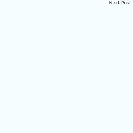
Next Post