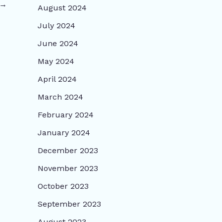
→
August 2024
July 2024
June 2024
May 2024
April 2024
March 2024
February 2024
January 2024
December 2023
November 2023
October 2023
September 2023
August 2023