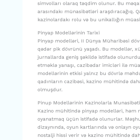
simvolları olaraq təqdim olunur. Bu məqa
arasındakı münasibətləri araşdıracağıq. Qa
kazinolardakı rolu və bu unikallığın müas
Pinyap Modellərinin Tarixi
Pinyap modelləri, II Dünya Müharibəsi dövr
qədər pik dövrünü yaşadı. Bu modellər, x
jurnallarda geniş şəkildə istifadə olunurdu
etməklə yanaşı, cazibədar imicləri ilə müa
modellərinin etkisi yalnız bu dövrlə məhdu
qadınların cazibəsi, kazino mühitində dah
olmuşdur.
Pinup Modellərinin Kazinolarla Munasibəti
Kazino mühitində pinyap modelləri, həm mü
oyanatmaq üçün istifadə olunurlar. Məşhur 
dizaynında, oyun kartlarında və onlayn oy
nostalji hissi verir və kazino mühitində da