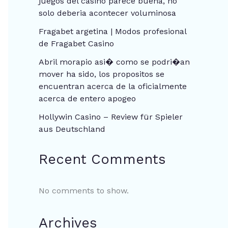
juegos del casino parece buena, no
solo deberia acontecer voluminosa
Fragabet argetina | Modos profesional
de Fragabet Casino
Abril morapio asi� como se podri�an
mover ha sido, los propositos se
encuentran acerca de la oficialmente
acerca de entero apogeo
Hollywin Casino – Review für Spieler
aus Deutschland
Recent Comments
No comments to show.
Archives