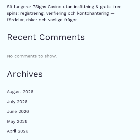
Så fungerar 7Signs Casino utan insättning & gratis free
spins: registrering, verifiering och kontohantering —
fördelar, risker och vanliga frågor
Recent Comments
No comments to show.
Archives
August 2026
July 2026
June 2026
May 2026
April 2026