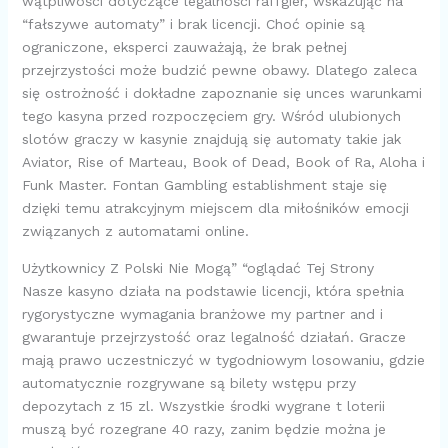
wątpliwości dotyczące legalności raffgier, wskazując na
“fałszywe automaty” i brak licencji. Choć opinie są
ograniczone, eksperci zauważają, że brak pełnej
przejrzystości może budzić pewne obawy. Dlatego zaleca
się ostrożność i dokładne zapoznanie się unces warunkami
tego kasyna przed rozpoczęciem gry. Wśród ulubionych
slotów graczy w kasynie znajdują się automaty takie jak
Aviator, Rise of Marteau, Book of Dead, Book of Ra, Aloha i
Funk Master. Fontan Gambling establishment staje się
dzięki temu atrakcyjnym miejscem dla miłośników emocji
związanych z automatami online.
Użytkownicy Z Polski Nie Mogą” “oglądać Tej Strony
Nasze kasyno działa na podstawie licencji, która spełnia
rygorystyczne wymagania branżowe my partner and i
gwarantuje przejrzystość oraz legalność działań. Gracze
mają prawo uczestniczyć w tygodniowym losowaniu, gdzie
automatycznie rozgrywane są bilety wstępu przy
depozytach z 15 zl. Wszystkie środki wygrane t loterii
muszą być rozegrane 40 razy, zanim będzie można je