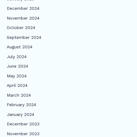
December 2024
November 2024
October 2024
September 2024
August 2024
July 2024
June 2024
May 2024
April 2024
March 2024
February 2024
January 2024
December 2023
November 2023