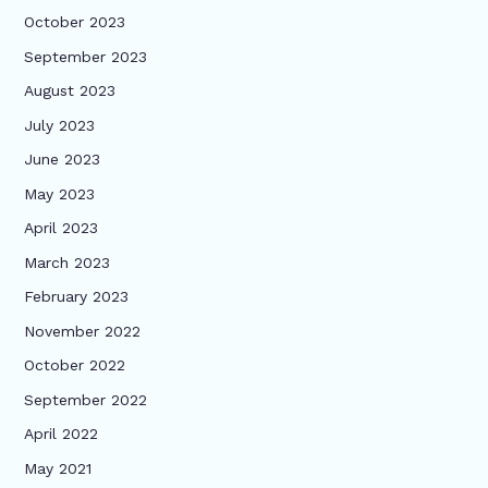
October 2023
September 2023
August 2023
July 2023
June 2023
May 2023
April 2023
March 2023
February 2023
November 2022
October 2022
September 2022
April 2022
May 2021