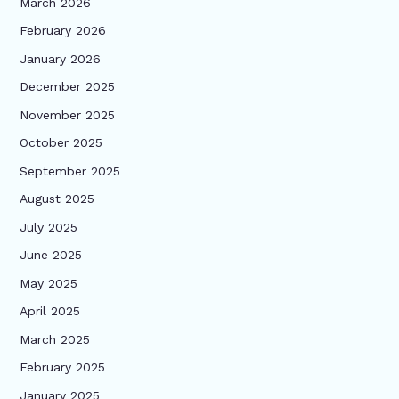
March 2026
February 2026
January 2026
December 2025
November 2025
October 2025
September 2025
August 2025
July 2025
June 2025
May 2025
April 2025
March 2025
February 2025
January 2025