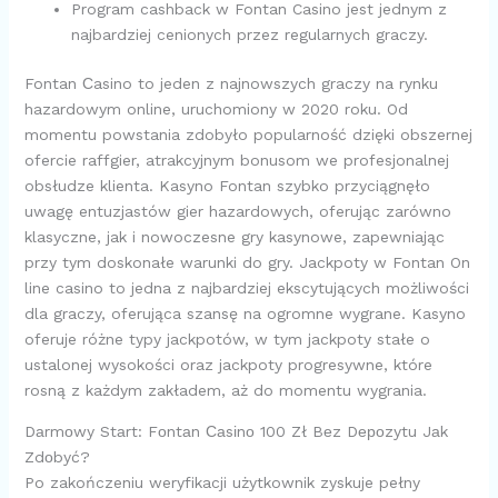
Program cashback w Fontan Casino jest jednym z
najbardziej cenionych przez regularnych graczy.
Fontan Сasino to jeden z najnowszych graczy na rynku
hazardowym online, uruchomiony w 2020 roku. Od
momentu powstania zdobyło popularność dzięki obszernej
ofercie raffgier, atrakcyjnym bonusom we profesjonalnej
obsłudze klienta. Kasyno Fontan szybko przyciągnęło
uwagę entuzjastów gier hazardowych, oferując zarówno
klasyczne, jak i nowoczesne gry kasynowe, zapewniając
przy tym doskonałe warunki do gry. Jackpoty w Fontan On
line casino to jedna z najbardziej ekscytujących możliwości
dla graczy, oferująca szansę na ogromne wygrane. Kasyno
oferuje różne typy jackpotów, w tym jackpoty stałe o
ustalonej wysokości oraz jackpoty progresywne, które
rosną z każdym zakładem, aż do momentu wygrania.
Dаrmоwy Stаrt: Fоntаn Саsіnо 100 Zł Bеz Dероzytu Jаk
Zdоbyć?
Po zakończeniu weryfikacji użytkownik zyskuje pełny