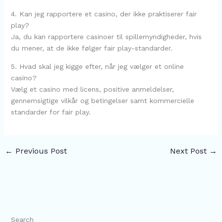
4. Kan jeg rapportere et casino, der ikke praktiserer fair
play?
Ja, du kan rapportere casinoer til spillemyndigheder, hvis
du mener, at de ikke følger fair play-standarder.
5. Hvad skal jeg kigge efter, når jeg vælger et online
casino?
Vælg et casino med licens, positive anmeldelser,
gennemsigtige vilkår og betingelser samt kommercielle
standarder for fair play.
←
Previous Post
Next Post
→
Search