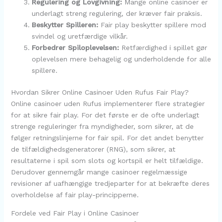
Regulering og Lovgivning:
Mange online casinoer er
underlagt streng regulering, der kræver fair praksis.
Beskytter Spilleren:
Fair play beskytter spillere mod
svindel og uretfærdige vilkår.
Forbedrer Spiloplevelsen:
Retfærdighed i spillet gør
oplevelsen mere behagelig og underholdende for alle
spillere.
Hvordan Sikrer Online Casinoer Uden Rufus Fair Play?
Online casinoer uden Rufus implementerer flere strategier
for at sikre fair play. For det første er de ofte underlagt
strenge reguleringer fra myndigheder, som sikrer, at de
følger retningslinjerne for fair spil. For det andet benytter
de tilfældighedsgeneratorer (RNG), som sikrer, at
resultaterne i spil som slots og kortspil er helt tilfældige.
Derudover gennemgår mange casinoer regelmæssige
revisioner af uafhængige tredjeparter for at bekræfte deres
overholdelse af fair play-principperne.
Fordele ved Fair Play i Online Casinoer