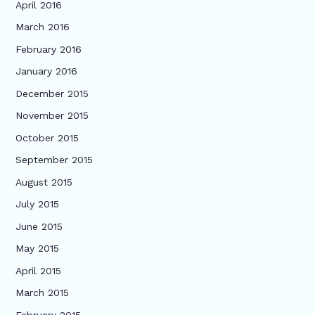
April 2016
March 2016
February 2016
January 2016
December 2015
November 2015
October 2015
September 2015
August 2015
July 2015
June 2015
May 2015
April 2015
March 2015
February 2015