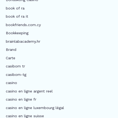
book of ra
book of ra it
bookfriends.com.cy
Bookkeeping
brainlabacademy.hr
Brand
Carte
casibom tr
casibom-tg
casino
casino en ligne argent reel
casino en ligne fr
casino en ligne luxembourg légal
casino en ligne suisse