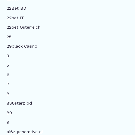
22Bet BD
22bet IT
22bet Österreich
25
29black Casino
3
5
6
7
8
888starz bd
89
9
a16z generative ai