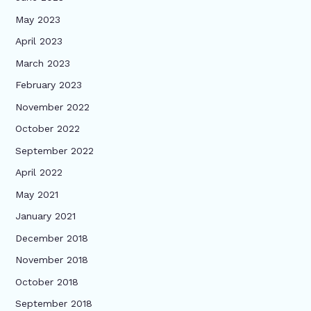
May 2023
April 2023
March 2023
February 2023
November 2022
October 2022
September 2022
April 2022
May 2021
January 2021
December 2018
November 2018
October 2018
September 2018