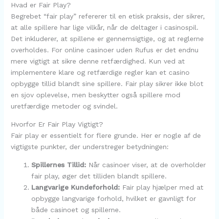
Hvad er Fair Play?
Begrebet “fair play” refererer til en etisk praksis, der sikrer,
at alle spillere har lige vilkår, når de deltager i casinospil.
Det inkluderer, at spillene er gennemsigtige, og at reglerne
overholdes. For online casinoer uden Rufus er det endnu
mere vigtigt at sikre denne retfærdighed. Kun ved at
implementere klare og retfærdige regler kan et casino
opbygge tillid blandt sine spillere. Fair play sikrer ikke blot
en sjov oplevelse, men beskytter også spillere mod
uretfærdige metoder og svindel.
Hvorfor Er Fair Play Vigtigt?
Fair play er essentielt for flere grunde. Her er nogle af de
vigtigste punkter, der understreger betydningen:
Spillernes Tillid:
Når casinoer viser, at de overholder
fair play, øger det tilliden blandt spillere.
Langvarige Kundeforhold:
Fair play hjælper med at
opbygge langvarige forhold, hvilket er gavnligt for
både casinoet og spillerne.