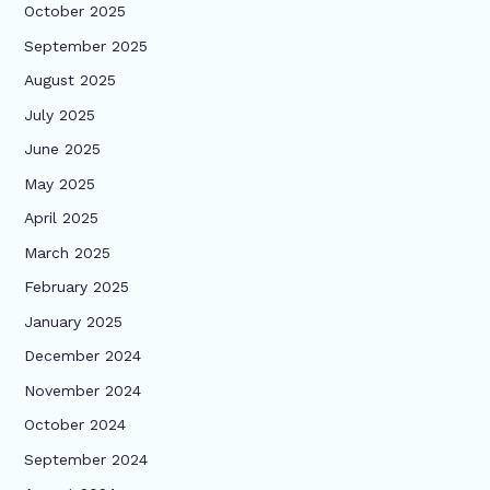
October 2025
September 2025
August 2025
July 2025
June 2025
May 2025
April 2025
March 2025
February 2025
January 2025
December 2024
November 2024
October 2024
September 2024