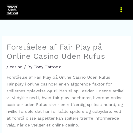
Skip
to
content
Forståelse af Fair Play på
Online Casino Uden Rufus
/
casino
/ By
Tony Tattooz
Forståelse af Fair Play på Online Casino Uden Rufus
Fair play i online casinoer er en afgørende faktor for
spillernes oplevelse og tilliden til spillesider. I denne artikel
vil vi dykke ned i, hvad fair play indebærer, hvordan online
casinoer uden Rufus sikrer en retfærdig spillestandard, og
hvilke fordele det har for både spillere og udbydere. Ved
at forstå disse aspekter kan spillere træffe informerede
valg, når de vælger et online casino.