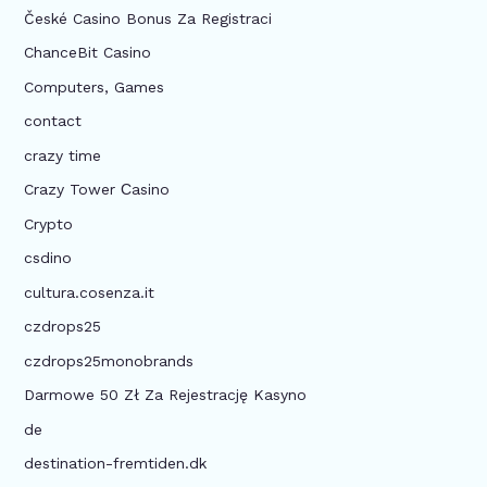
České Casino Bonus Za Registraci
ChanceBit Casino
Computers, Games
contact
crazy time
Crazy Tower Сasino
Crypto
csdino
cultura.cosenza.it
czdrops25
czdrops25monobrands
Darmowe 50 Zł Za Rejestrację Kasyno
de
destination-fremtiden.dk