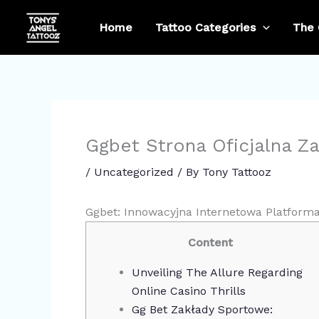
Skip
to
Home
Tattoo Categories
The
content
Ggbet Strona Oficjalna Z
/
Uncategorized
/ By
Tony Tattooz
Ggbet: Innowacyjna Internetowa Platform
Content
Unveiling The Allure Regarding
Online Casino Thrills
Gg Bet Zakłady Sportowe: