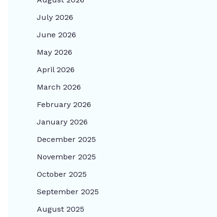
July 2026
June 2026
May 2026
April 2026
March 2026
February 2026
January 2026
December 2025
November 2025
October 2025
September 2025
August 2025