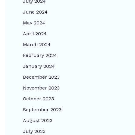
July 2024
June 2024
May 2024
April 2024
March 2024
February 2024
January 2024
December 2023
November 2023
October 2023
September 2023
August 2023
July 2023