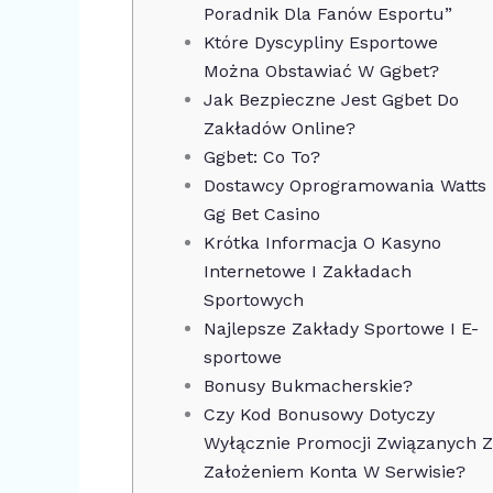
Poradnik Dla Fanów Esportu”
Które Dyscypliny Esportowe
Można Obstawiać W Ggbet?
Jak Bezpieczne Jest Ggbet Do
Zakładów Online?
Ggbet: Co To?
Dostawcy Oprogramowania Watts
Gg Bet Casino
Krótka Informacja O Kasyno
Internetowe I Zakładach
Sportowych
Najlepsze Zakłady Sportowe I E-
sportowe
Bonusy Bukmacherskie?
Czy Kod Bonusowy Dotyczy
Wyłącznie Promocji Związanych Z
Założeniem Konta W Serwisie?