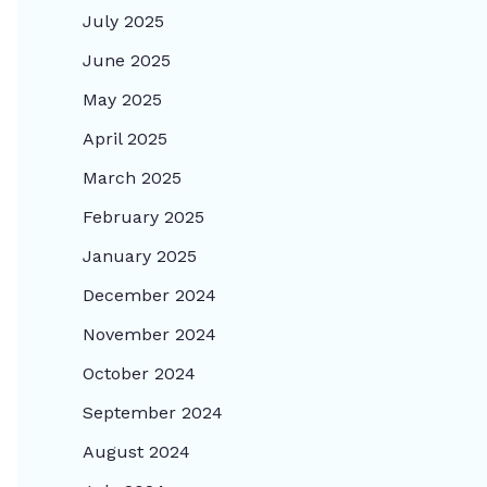
July 2025
June 2025
May 2025
April 2025
March 2025
February 2025
January 2025
December 2024
November 2024
October 2024
September 2024
August 2024