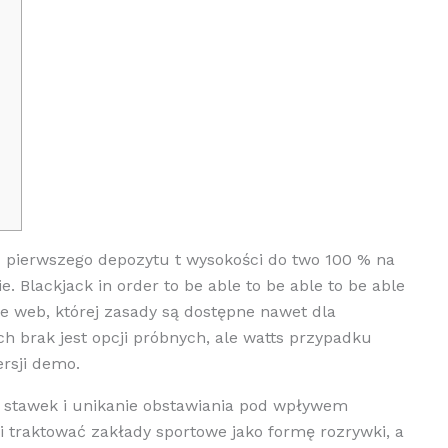
d pierwszego depozytu t wysokości do two 100 % na
. Blackjack in order to be able to be able to be able
the web, której zasady są dostępne nawet dla
h brak jest opcji próbnych, ale watts przypadku
rsji demo.
e stawek i unikanie obstawiania pod wpływem
y i traktować zakłady sportowe jako formę rozrywki, a