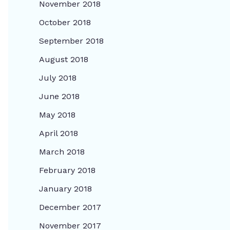
November 2018
October 2018
September 2018
August 2018
July 2018
June 2018
May 2018
April 2018
March 2018
February 2018
January 2018
December 2017
November 2017