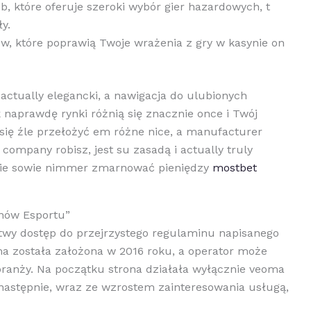
b, które oferuje szeroki wybór gier hazardowych, t
y.
w, które poprawią Twoje wrażenia z gry w kasynie on
actually elegancki, a nawigacja do ulubionych
k naprawdę rynki różnią się znacznie once i Twój
się źle przełożyć em różne nice, a manufacturer
ompany robisz, jest su zasadą i actually truly
nie sowie nimmer zmarnować pieniędzy
mostbet
anów Esportu”
twy dostęp do przejrzystego regulaminu napisanego
a została założona w 2016 roku, a operator może
anży. Na początku strona działała wyłącznie veoma
następnie, wraz ze wzrostem zainteresowania usługą,