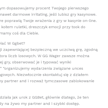
órym dopasowujemy procent Twojego pierwszego
awet darmowe irritating, jeśli lubisz gry kasynowe.
re poprawią Twoje wrażenia z gry w kasynie on-line.
e kołem ruletki, dreszczyk emocji przy took do
mamy coś dla Ciebie.
wiać W Ggbet?
cji zapewniającej bezpieczną we uczciwą grę, zgodną
ora liczb losowych. W GG Wager zawsze można
j gry, obserwować je i typować wyniki
” “organizujemy wydarzenia związane unces
gowych. Niezwłocznie skontaktuj się z działem
 my partner and i rozważ tymczasowe zablokowanie
iała jak urok z GGBet, głównie dlatego, że ten
y na żywo my partner and i szybki dostęp.