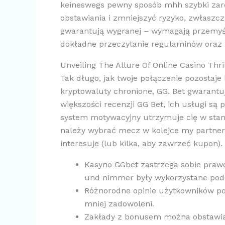
keineswegs pewny sposób mhh szybki zaro
obstawiania i zmniejszyć ryzyko, zwłaszc
gwarantują wygranej – wymagają przemyśla
dokładne przeczytanie regulaminów ora
Unveiling The Allure Of Online Casino Thri
Tak długo, jak twoje połączenie pozostaje
kryptowaluty chronione, GG. Bet gwarantu
większości recenzji GG Bet, ich usługi są
system motywacyjny utrzymuje cię w stani
należy wybrać mecz w kolejce my partner 
interesuje (lub kilka, aby zawrzeć kupon).
Kasyno GGbet zastrzega sobie prawo 
und nimmer były wykorzystane pod
Różnorodne opinie użytkowników pok
mniej zadowoleni.
Zakłady z bonusem można obstawiać