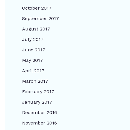
October 2017
September 2017
August 2017
July 2017
June 2017
May 2017
April 2017
March 2017
February 2017
January 2017
December 2016
November 2016