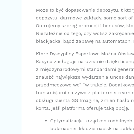
Może to być dopasowanie depozytu, t kt
depozytu, darmowe zakłady, some sort of n
Oferujemy szereg promocji i bonusów, któ
Niezależnie od tego, czy wolisz zakręceni
blackjacka, bądź zabawę na automatach, 
Które Dyscypliny Esportowe Można Obsta
Kasyno zasługuje na uznanie dzięki licen
z międzynarodowymi standardami generat
znaleźć największe wydarzenia unces dane
przedmeczowe we” “w trakcie. Dodatkowo
transmisjami na żywo z platform streamin
obsługi klienta GG Imagine, zmień hasło
konta, jeśli platforma oferuje taką opcję.
Optymalizacja urządzeń mobilnych dz
bukmacher kładzie nacisk na zakład