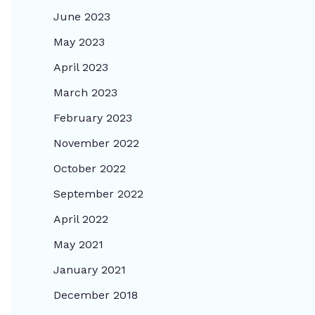
June 2023
May 2023
April 2023
March 2023
February 2023
November 2022
October 2022
September 2022
April 2022
May 2021
January 2021
December 2018