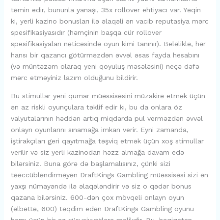
təmin edir, bununla yanaşı, 35x rollover ehtiyacı var. Yəqin
ki, yerli kazino bonusları ilə əlaqəli ən vacib reputasiya mərc
spesifikasiyasıdır (həmçinin başqa cür rollover
spesifikasiyaları nəticəsində oyun kimi tanınır). Beləliklə, hər
hansı bir qazancı götürməzdən əvvəl əsas fayda hesabını
(və müntəzəm olaraq yeni qoyuluş məsələsini) neçə dəfə
mərc etməyiniz lazım olduğunu bildirir.
Bu stimullar yeni qumar müəssisəsini müzakirə etmək üçün
ən az riskli oyunçulara təklif edir ki, bu da onlara öz
valyutalarının həddən artıq miqdarda pul verməzdən əvvəl
onlayn oyunlarını sınamağa imkan verir. Eyni zamanda,
iştirakçıları geri qayıtmağa təşviq etmək üçün xoş stimullar
verilir və siz yerli kazinodan həzz almağa davam edə
bilərsiniz. Buna görə də başlamalısınız, çünki sizi
təəccübləndirməyən DraftKings Gambling müəssisəsi sizi ən
yaxşı nümayəndə ilə əlaqələndirir və siz o qədər bonus
qazana bilərsiniz. 600-dən çox mövqeli onlayn oyun
(əlbəttə, 600) təqdim edən DraftKings Gambling oyunu