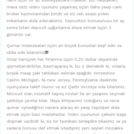
hamı üçün bir az xüsusiyyətlərə malikdir. Bu, həqiqətən,
masa üstü video oyununu yaşamaq üçün daha yaxşı canlı
broker kazinolarından biridir və siz veb əsaslı poker
imkanlarını əldə edəcəksiniz. Depozitsiz bonusunuzu bir ay
sonra bitən depozit uyğunlarına əlavə etmək üçün 3
gününüz var.
Qumar müəssisələri üçün ən böyük bonusları kəşf edin və
iddia edə bilərsiniz🎓
Onlar həmçinin hər fırlanma üçün 0,20 dollar dəyərində
qiymətləndirilirlər, baxmayaraq ki, bu o deməkdir ki, onlarla
böyük maaş çeki təhlükəsi əslində aşağıdır. Horseshoe
Casino Michigan, Nj-new Jersey, Pennsylvania daxilində
oyunçulara təklif olunur və siz Qərbi Virciniya edə bilərsiniz.
Mövcud olan müxtəlif təşviq növləri ilə ən yaxşısını seçmək
çətinliyə çevrilə bilər. Nəyə ehtiyacınız olduğunu və necə
qumar oynadığınızı nəzərə alaraq ən yaxşı təşviqləri əldə
etmək üçün bəzi məsləhətlər. Video oyununun çəkisini başa
düşmək vacibdir ki, siz bir texnikanı birləşdirə biləsiniz və ya
sadəcə bonusu dəf etmək istədiyiniz yeni səyləri müzakirə