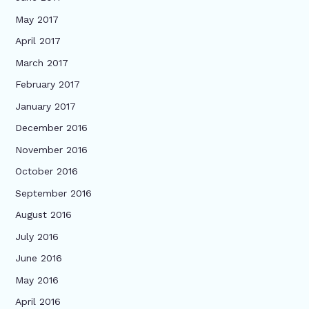
May 2017
April 2017
March 2017
February 2017
January 2017
December 2016
November 2016
October 2016
September 2016
August 2016
July 2016
June 2016
May 2016
April 2016