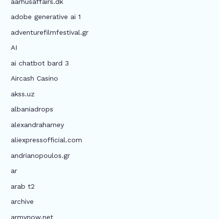
aarhusaffairs.dk
adobe generative ai 1
adventurefilmfestival.gr
AI
ai chatbot bard 3
Aircash Casino
akss.uz
albaniadrops
alexandraharney
aliexpressofficial.com
andrianopoulos.gr
ar
arab t2
archive
armynow.net