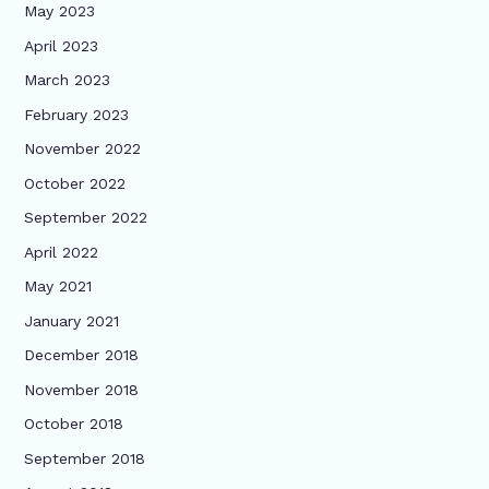
May 2023
April 2023
March 2023
February 2023
November 2022
October 2022
September 2022
April 2022
May 2021
January 2021
December 2018
November 2018
October 2018
September 2018