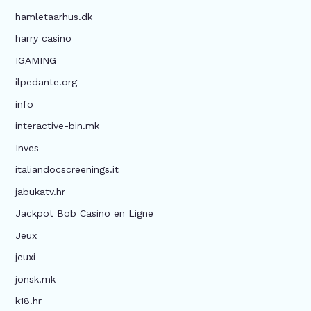
hamletaarhus.dk
harry casino
IGAMING
ilpedante.org
info
interactive-bin.mk
Inves
italiandocscreenings.it
jabukatv.hr
Jackpot Bob Casino en Ligne
Jeux
jeuxi
jonsk.mk
k18.hr