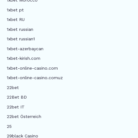
1xbet Morocco
1xbet pt
1xbet RU
1xbet russian
1xbet russian1
1xbet-azerbaycan
1xbet-kirish.com
1xbet-online-casino.com
1xbet-online-casino.comuz
22bet
22Bet BD
22bet IT
22bet Österreich
25
29black Casino