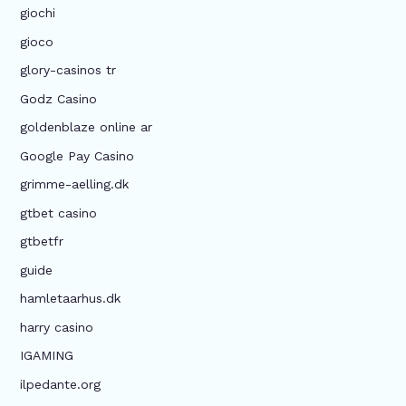
giochi
gioco
glory-casinos tr
Godz Casino
goldenblaze online ar
Google Pay Casino
grimme-aelling.dk
gtbet casino
gtbetfr
guide
hamletaarhus.dk
harry casino
IGAMING
ilpedante.org