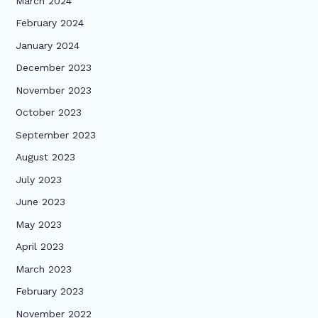
March 2024
February 2024
January 2024
December 2023
November 2023
October 2023
September 2023
August 2023
July 2023
June 2023
May 2023
April 2023
March 2023
February 2023
November 2022