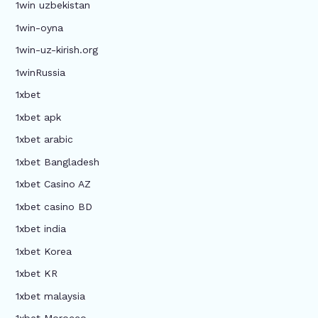
1win uzbekistan
1win-oyna
1win-uz-kirish.org
1winRussia
1xbet
1xbet apk
1xbet arabic
1xbet Bangladesh
1xbet Casino AZ
1xbet casino BD
1xbet india
1xbet Korea
1xbet KR
1xbet malaysia