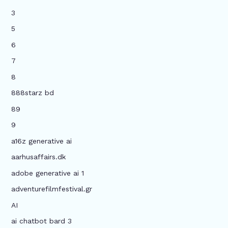
3
5
6
7
8
888starz bd
89
9
a16z generative ai
aarhusaffairs.dk
adobe generative ai 1
adventurefilmfestival.gr
AI
ai chatbot bard 3