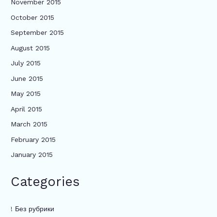
November 2015
October 2015
September 2015
August 2015
July 2015
June 2015
May 2015
April 2015
March 2015
February 2015
January 2015
Categories
! Без рубрики