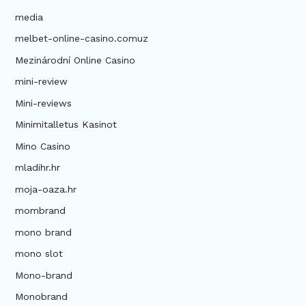
media
melbet-online-casino.comuz
Mezinárodní Online Casino
mini-review
Mini-reviews
Minimitalletus Kasinot
Mino Casino
mladihr.hr
moja-oaza.hr
mombrand
mono brand
mono slot
Mono-brand
Monobrand