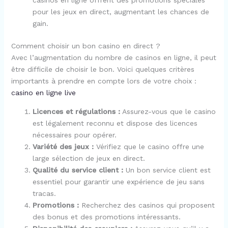
casinos en ligne offrent des promotions spéciales
pour les jeux en direct, augmentant les chances de
gain.
Comment choisir un bon casino en direct ?
Avec l’augmentation du nombre de casinos en ligne, il peut
être difficile de choisir le bon. Voici quelques critères
importants à prendre en compte lors de votre choix :
casino en ligne live
Licences et régulations :
Assurez-vous que le casino
est légalement reconnu et dispose des licences
nécessaires pour opérer.
Variété des jeux :
Vérifiez que le casino offre une
large sélection de jeux en direct.
Qualité du service client :
Un bon service client est
essentiel pour garantir une expérience de jeu sans
tracas.
Promotions :
Recherchez des casinos qui proposent
des bonus et des promotions intéressants.