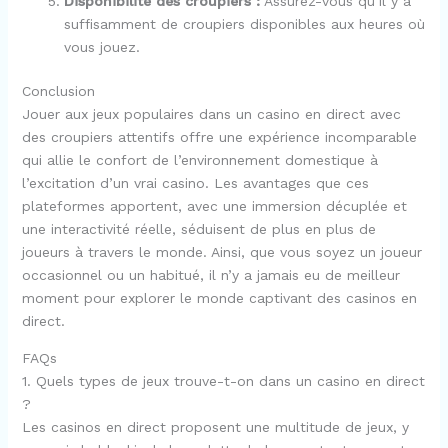
Disponibilité des croupiers :
Assurez-vous qu’il y a
suffisamment de croupiers disponibles aux heures où
vous jouez.
Conclusion
Jouer aux jeux populaires dans un casino en direct avec
des croupiers attentifs offre une expérience incomparable
qui allie le confort de l’environnement domestique à
l’excitation d’un vrai casino. Les avantages que ces
plateformes apportent, avec une immersion décuplée et
une interactivité réelle, séduisent de plus en plus de
joueurs à travers le monde. Ainsi, que vous soyez un joueur
occasionnel ou un habitué, il n’y a jamais eu de meilleur
moment pour explorer le monde captivant des casinos en
direct.
FAQs
1. Quels types de jeux trouve-t-on dans un casino en direct
?
Les casinos en direct proposent une multitude de jeux, y