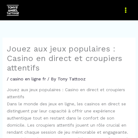
Skip
to
content
Jouez aux jeux populaires :
Casino en direct et croupiers
attentifs
/
casino en ligne fr
/ By
Tony Tattooz
Jouez aux jeux populaires : Casino en direct et croupiers
attentifs
Dans le monde des jeux en ligne, les casinos en direct se
distinguent par leur capacité à offrir une expérience
authentique tout en restant dans le confort de son
domicile. Les croupiers attentifs jouent un rôle crucial en
rendant chaque session de jeu mémorable et engageante.