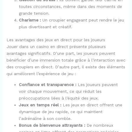
toutes circonstances, même dans des moments de
grande tension.
Charisme :
Un croupier engageant peut rendre le jeu
plus divertissant et créatif.
Les avantages des jeux en direct pour les joueurs
Jouer dans un casino en direct présente plusieurs
avantages significatifs. D’une part, les joueurs peuvent
bénéficier d’une immersion totale grâce à l’interaction avec
des croupiers en direct. D’autre part, il existe des éléments
qui améliorent l’expérience de jeu :
Confiance et transparence :
Les joueurs peuvent
voir chaque mouvement, ce qui réduit les
préoccupations liées à l’équité des jeux.
Jeux en temps réel :
Les jeux en direct offrent une
dynamique de jeu rapide, ce qui maintient
l’adrénaline à son comble.
Bonus de bienvenue attrayants :
De nombreux