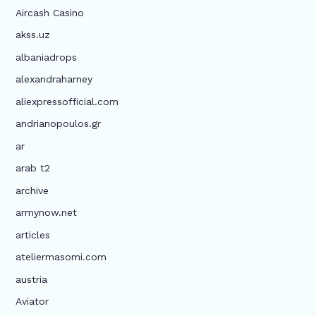
Aircash Casino
akss.uz
albaniadrops
alexandraharney
aliexpressofficial.com
andrianopoulos.gr
ar
arab t2
archive
armynow.net
articles
ateliermasomi.com
austria
Aviator