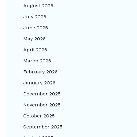
August 2026
July 2026
June 2026
May 2026
April 2026
March 2026
February 2026
January 2026
December 2025
November 2025
October 2025
September 2025