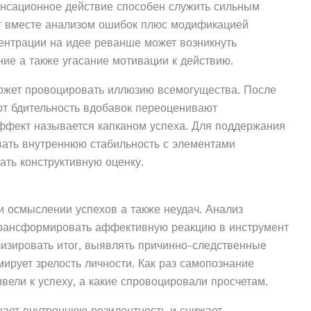
енсационное действие способен служить сильным
ёт вместе анализом ошибок плюс модификацией
центрации на идее реванше может возникнуть
е а также угасание мотивации к действию.
может провоцировать иллюзию всемогущества. После
т бдительность вдобавок переоценивают
ффект называется капканом успеха. Для поддержания
вать внутреннюю стабильность с элементами
ать конструктивную оценку.
 осмыслении успехов а также неудач. Анализ
трансформировать аффективную реакцию в инструмент
изировать итог, выявлять причинно-следственные
ирует зрелость личности. Как раз самопознание
вели к успеху, а какие спровоцировали просчетам.
шает внутреннюю резилентность и снижает