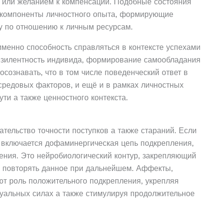
 или желанием к компенсации. Подобные состояния
 компоненты личностного опыта, формирующие
ку по отношению к личным ресурсам.
именно способность справляться в контексте успехами
езилентность индивида, формирование самообладания
сознавать, что в том числе поведенческий ответ в
 средовых факторов, и ещё и в рамках личностных
ути а также ценностного контекста.
ательство точности поступков а также стараний. Если
 включается дофаминергическая цепь подкрепления,
ия. Это нейробиологический контур, закрепляющий
 повторять данное при дальнейшем. Аффекты,
т роль положительного подкрепления, укрепляя
уальных силах а также стимулируя продолжительное