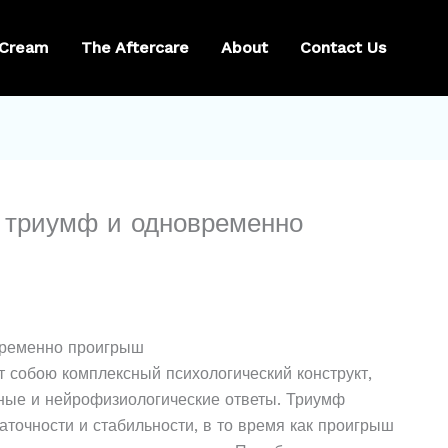
 Cream
The Aftercare
About
Contact Us
 триумф и одновременно
временно проигрыш
т собою комплексный психологический конструкт,
ые и нейрофизиологические ответы. Триумф
точности и стабильности, в то время как проигрыш