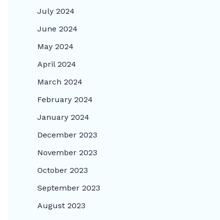
July 2024
June 2024
May 2024
April 2024
March 2024
February 2024
January 2024
December 2023
November 2023
October 2023
September 2023
August 2023