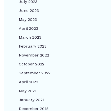
July 2023
June 2023
May 2023
April 2023
March 2023
February 2023
November 2022
October 2022
September 2022
April 2022
May 2021
January 2021
December 2018