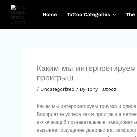
Skip
to
Home
Tattoo Categories
The
content
Каким мы интерпретируем
проигрыш
/
Uncategorized
/ By
Tony Tattooz
Каким мы интерпретируем триумф и одно
Восприятие успеха как и проигрыша являе
включающий познавательные, эмоциональн
вызывает ощущение довольства, самодоста