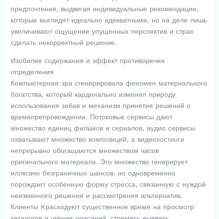
предпочтения, выдвигая индивидуальные рекомендации,
которые выглядят идеально адекватными, но на деле лишь
увеличивают ощущение упущенных перспектив и страх
сделать некорректный решение.
Изобилие содержания и эффект противоречия
определения
Компьютерная эра сгенерировала феномен материального
богатства, который кардинально изменил природу
использования забав и механизм принятия решений о
времяпрепровождении. Потоковые сервисы дают
множество единиц фильмов и сериалов, аудио сервисы
охватывают множество композиций, а видеохостинги
непрерывно обогащаются множеством часов
оригинального материала. Это множество генерирует
иллюзию безграничных шансов, но одновременно
порождает особенную форму стресса, связанную с нуждой
неизменного решения и рассмотрения альтернатив.
Клиенты Kрасходуют существенное время на просмотр
каталогов и чтение описаний, стремясь выявить