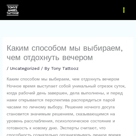
Skip
to
content
Каким способом мы выбираем,
чем отдохнуть вечером
/
Uncategorized
/ By
Tony Tattooz
Каким способом мы выбираем, чем отдохнуть вечером
Ночное время выступает собой уникальный отрезок суток,
когда рабочий день завершен, дела выполнены, и перед
нами открывается перспектива распорядиться парой
часами по личному выбору. Решение ночного досуга
становится значимым решением, сказывающимся на
уровень расслабления, психологическое состояние и
готовность к новому дню. Эксперты считают, что
способность сознательно организовывать личное время