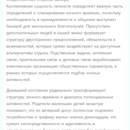
Коллективная сущность личности определяет важную часть
определений о планировании ночного времени, поскольку
необходимость в принадлежности и общении выступает
базовой для ментального благополучия. Присутствие
дополнительных людей в нашей жизни формирует
структуру двусторонних предположений, обязательств и
возможностей, которые прямо воздействуют на доступные
альтернативы отдыха. Родственные задачи, интимные
связи, приятельские связи и деловые связи вырабатывают
комплексную организацию общественных параметров, в
рамках которых осуществляется подбор ночных
активностей.
Домашний состояние радикально трансформирует
структуру личного времени и диапазон потенциальных
активностей. Родители маленьких детей зачастую
понимают, что их вечерний досуг полностью подчинен
потребностям и графику малых членов домочадцев, что
сужает непосредственность и адаптивность в