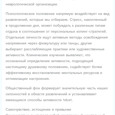
неврологической организации.
Психологическое положение напрямую воздействует на вид
развлечений, которые мы отбираем. Стресс, накопленный
в продолжении дня, может побуждать к различным типам
отдыха в соотношении от персональных копинг-стратегий.
Отдельные личности ищут активные методы освобождения
напряжения через физкультуру или танцы, другие
выбирают расслабляющие практики или художественные
активности. Клинические изучения выявляют, что
осознанный определение активности, подходящей
настоящему душевному положению, содействует более
эффективному восстановлению ментальных ресурсов и
оптимизации настроения.
Общественный фон формирует значительную часть наших
склонностей в области развлечений и устанавливает
имеющиеся способы активности 1xbet.
Самочувствие, истощение и привычки