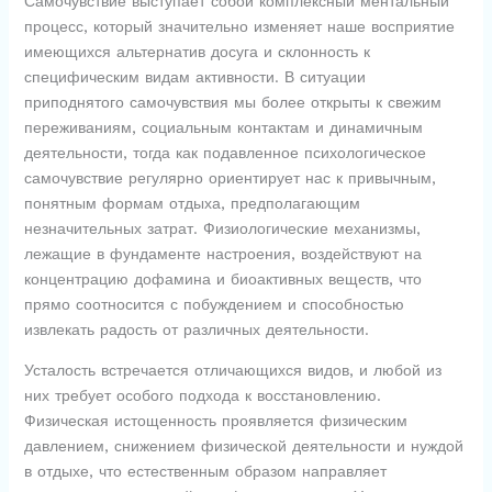
Самочувствие выступает собой комплексный ментальный
процесс, который значительно изменяет наше восприятие
имеющихся альтернатив досуга и склонность к
специфическим видам активности. В ситуации
приподнятого самочувствия мы более открыты к свежим
переживаниям, социальным контактам и динамичным
деятельности, тогда как подавленное психологическое
самочувствие регулярно ориентирует нас к привычным,
понятным формам отдыха, предполагающим
незначительных затрат. Физиологические механизмы,
лежащие в фундаменте настроения, воздействуют на
концентрацию дофамина и биоактивных веществ, что
прямо соотносится с побуждением и способностью
извлекать радость от различных деятельности.
Усталость встречается отличающихся видов, и любой из
них требует особого подхода к восстановлению.
Физическая истощенность проявляется физическим
давлением, снижением физической деятельности и нуждой
в отдыхе, что естественным образом направляет