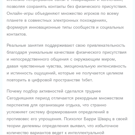
позволяя сохранять контакты без физического присутствия.
Онлайн-игры объединяют множество игроков по всему
планете в совместных электронных похождениях,
формируя инновационные типы сообществ и социальных
контактов.
Реальные занятия поддерживают свою привлекательность
благодаря уникальным качествам физического присутствия
и непосредственного общения с окружающим миром,
давая чувственные чувства, эмоциональную интенсивность
и истинность ощущений, которые не получается целиком
повторить в цифровой пространстве 1хбет.
Почему подбор активностей сделался труднее
Сегодняшняя период отличается рекордным множеством
перспектив для организации отдыха, что странно
усложняет систему формирования определений в
противовес его упрощения. Психолог Барри Шварц в своей
теории дилеммы определения выявил, что избыточное
количество вариантов ведет к интеллектуальной