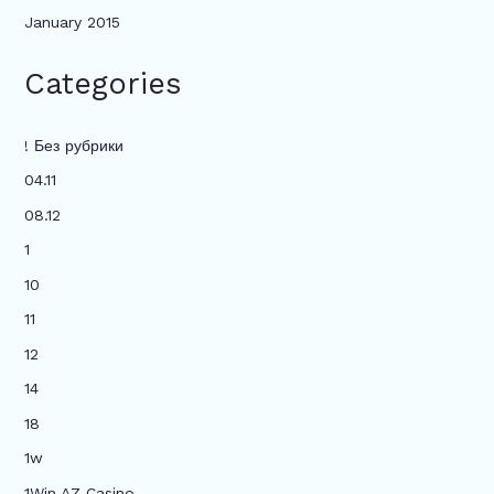
January 2015
Categories
! Без рубрики
04.11
08.12
1
10
11
12
14
18
1w
1Win AZ Casino