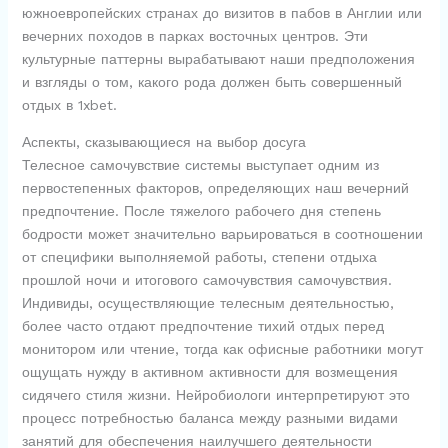
южноевропейских странах до визитов в пабов в Англии или
вечерних походов в парках восточных центров. Эти
культурные паттерны вырабатывают наши предположения
и взгляды о том, какого рода должен быть совершенный
отдых в 1xbet.
Аспекты, сказывающиеся на выбор досуга
Телесное самочувствие системы выступает одним из
первостепенных факторов, определяющих наш вечерний
предпочтение. После тяжелого рабочего дня степень
бодрости может значительно варьироваться в соотношении
от специфики выполняемой работы, степени отдыха
прошлой ночи и итогового самочувствия самочувствия.
Индивиды, осуществляющие телесным деятельностью,
более часто отдают предпочтение тихий отдых перед
монитором или чтение, тогда как офисные работники могут
ощущать нужду в активном активности для возмещения
сидячего стиля жизни. Нейробиологи интерпретируют это
процесс потребностью баланса между разными видами
занятий для обеспечения наилучшего деятельности