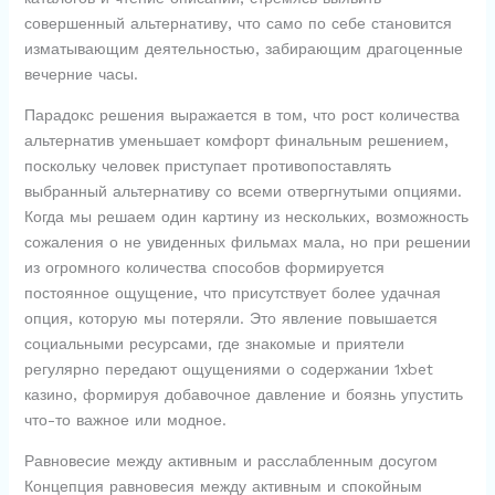
совершенный альтернативу, что само по себе становится
изматывающим деятельностью, забирающим драгоценные
вечерние часы.
Парадокс решения выражается в том, что рост количества
альтернатив уменьшает комфорт финальным решением,
поскольку человек приступает противопоставлять
выбранный альтернативу со всеми отвергнутыми опциями.
Когда мы решаем один картину из нескольких, возможность
сожаления о не увиденных фильмах мала, но при решении
из огромного количества способов формируется
постоянное ощущение, что присутствует более удачная
опция, которую мы потеряли. Это явление повышается
социальными ресурсами, где знакомые и приятели
регулярно передают ощущениями о содержании 1xbet
казино, формируя добавочное давление и боязнь упустить
что-то важное или модное.
Равновесие между активным и расслабленным досугом
Концепция равновесия между активным и спокойным