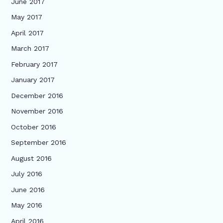
June 2017
May 2017
April 2017
March 2017
February 2017
January 2017
December 2016
November 2016
October 2016
September 2016
August 2016
July 2016
June 2016
May 2016
April 2016