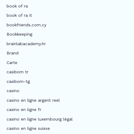
book of ra
book of ra it
bookfriends.com.cy
Bookkeeping
brainlabacademy.hr
Brand
Carte
casibom tr
casibom-tg
casino
casino en ligne argent reel
casino en ligne fr
casino en ligne luxembourg légal
casino en ligne suisse