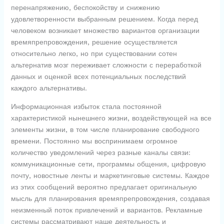
перенапряжению, беспокойству и снижению
удовлетворенности выбранным решением. Когда перед
человеком возникает множество вариантов организации
времяпрепровождения, решение осуществляется
относительно легко, но при существовании сотен
альтернатив мозг переживает сложности с переработкой
данных и оценкой всех потенциальных последствий
каждого альтернативы.
Информационная избыток стала постоянной
характеристикой нынешнего жизни, воздействующей на все
элементы жизни, в том числе планирование свободного
времени. Постоянно мы воспринимаем огромное
количество уведомлений через разные каналы связи:
коммуникационные сети, программы общения, цифровую
почту, новостные ленты и маркетинговые системы. Каждое
из этих сообщений вероятно предлагает оригинальную
мысль для планирования времяпрепровождения, создавая
неизменный поток привлечений и вариантов. Рекламные
системы рассматривают наше деятельность и