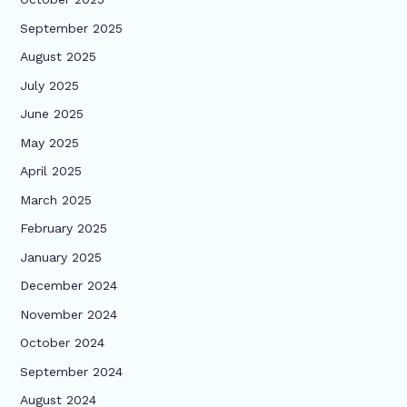
September 2025
August 2025
July 2025
June 2025
May 2025
April 2025
March 2025
February 2025
January 2025
December 2024
November 2024
October 2024
September 2024
August 2024