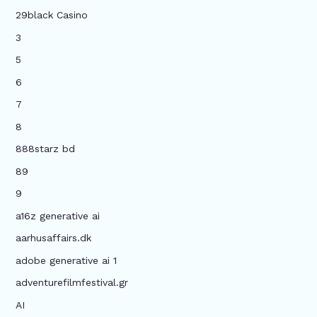
29black Casino
3
5
6
7
8
888starz bd
89
9
a16z generative ai
aarhusaffairs.dk
adobe generative ai 1
adventurefilmfestival.gr
AI