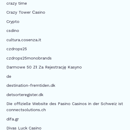
crazy time
Crazy Tower Сasino
Crypto
csdino
cultura.cosenza.it
czdrops25
czdrops25monobrands
Darmowe 50 Zł Za Rejestrację Kasyno
de
destination-fremtiden.dk
detsorteregister.dk
Die offizielle Website des Pasino Casinos in der Schweiz ist
connectsolutions.ch
difa.gr
Divas Luck Casino