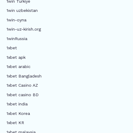
1win Turkiye
1win uzbekistan
1win-oyna
1win-uz-kirish.org
1winRussia
1xbet
1xbet apk
1xbet arabic
1xbet Bangladesh
1xbet Casino AZ
1xbet casino BD
1xbet india
1xbet Korea
1xbet KR
1xbet malaysia