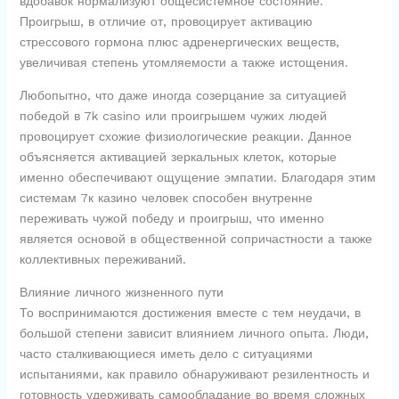
вдобавок нормализуют общесистемное состояние.
Проигрыш, в отличие от, провоцирует активацию
стрессового гормона плюс адренергических веществ,
увеличивая степень утомляемости а также истощения.
Любопытно, что даже иногда созерцание за ситуацией
победой в 7k casino или проигрышем чужих людей
провоцирует схожие физиологические реакции. Данное
объясняется активацией зеркальных клеток, которые
именно обеспечивают ощущение эмпатии. Благодаря этим
системам 7к казино человек способен внутренне
переживать чужой победу и проигрыш, что именно
является основой в общественной сопричастности а также
коллективных переживаний.
Влияние личного жизненного пути
То воспринимаются достижения вместе с тем неудачи, в
большой степени зависит влиянием личного опыта. Люди,
часто сталкивающиеся иметь дело с ситуациями
испытаниями, как правило обнаруживают резилентность и
готовность удерживать самообладание во время сложных