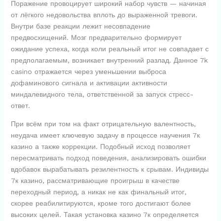
Поражение провоцирует широкий набор чувств — начиная
от лёгкого недовольства вплоть до выраженной тревоги.
Внутри базе реакции лежит несовпадение
предвосхищений. Мозг предварительно формирует
ожидание успеха, когда коли реальный итог не совпадает с
предполагаемым, возникает внутренний разлад. Данное 7k
casino отражается через уменьшении выброса
дофаминового сигнала и активации активности
миндалевидного тела, ответственной за запуск стресс-
ответ.
При всём при том на факт отрицательную валентность,
неудача имеет ключевую задачу в процессе научения 7к
казино а также коррекции. Подобный исход позволяет
пересматривать подход поведения, анализировать ошибки
вдобавок вырабатывать резилентность к срывам. Индивиды
7к казино, рассматривающие проигрыш в качестве
переходный период, а никак не как финальный итог,
скорее реабилитируются, кроме того достигают более
высоких целей. Такая установка казино 7к определяется