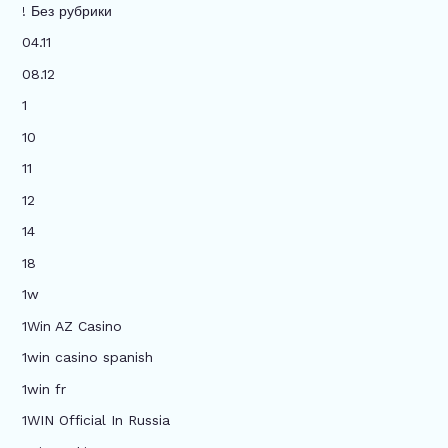
! Без рубрики
04.11
08.12
1
10
11
12
14
18
1w
1Win AZ Casino
1win casino spanish
1win fr
1WIN Official In Russia