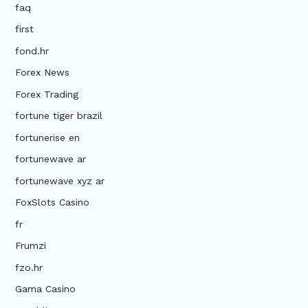
faq
first
fond.hr
Forex News
Forex Trading
fortune tiger brazil
fortunerise en
fortunewave ar
fortunewave xyz ar
FoxSlots Casino
fr
Frumzi
fzo.hr
Gama Casino