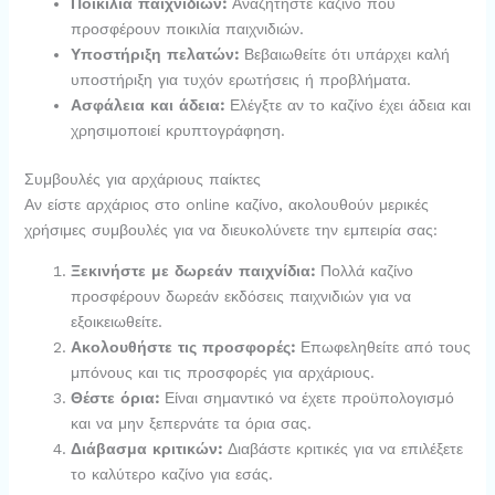
Ποικιλία παιχνιδιών:
Αναζητήστε καζίνο που
προσφέρουν ποικιλία παιχνιδιών.
Υποστήριξη πελατών:
Βεβαιωθείτε ότι υπάρχει καλή
υποστήριξη για τυχόν ερωτήσεις ή προβλήματα.
Ασφάλεια και άδεια:
Ελέγξτε αν το καζίνο έχει άδεια και
χρησιμοποιεί κρυπτογράφηση.
Συμβουλές για αρχάριους παίκτες
Αν είστε αρχάριος στο online καζίνο, ακολουθούν μερικές
χρήσιμες συμβουλές για να διευκολύνετε την εμπειρία σας:
Ξεκινήστε με δωρεάν παιχνίδια:
Πολλά καζίνο
προσφέρουν δωρεάν εκδόσεις παιχνιδιών για να
εξοικειωθείτε.
Ακολουθήστε τις προσφορές:
Επωφεληθείτε από τους
μπόνους και τις προσφορές για αρχάριους.
Θέστε όρια:
Είναι σημαντικό να έχετε προϋπολογισμό
και να μην ξεπερνάτε τα όρια σας.
Διάβασμα κριτικών:
Διαβάστε κριτικές για να επιλέξετε
το καλύτερο καζίνο για εσάς.