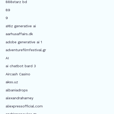
888starz bd
89
9
a16z generative ai
aarhusaffairs.dk
adobe generative ai 1
adventurefilmfestival.gr
AI
ai chatbot bard 3
Aircash Casino
akss.uz
albaniadrops
alexandraharney
aliexpressofficial.com