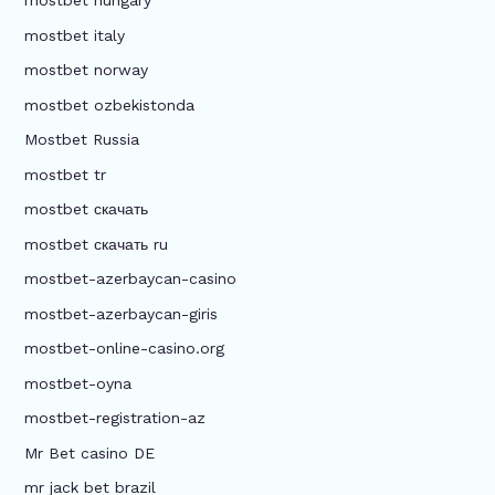
mostbet hungary
mostbet italy
mostbet norway
mostbet ozbekistonda
Mostbet Russia
mostbet tr
mostbet скачать
mostbet скачать ru
mostbet-azerbaycan-casino
mostbet-azerbaycan-giris
mostbet-online-casino.org
mostbet-oyna
mostbet-registration-az
Mr Bet casino DE
mr jack bet brazil