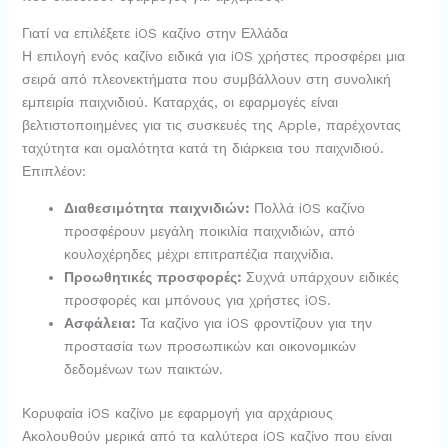
Γιατί να επιλέξετε iOS καζίνο στην Ελλάδα
Η επιλογή ενός καζίνο ειδικά για iOS χρήστες προσφέρει μια
σειρά από πλεονεκτήματα που συμβάλλουν στη συνολική
εμπειρία παιχνιδιού. Καταρχάς, οι εφαρμογές είναι
βελτιστοποιημένες για τις συσκευές της Apple, παρέχοντας
ταχύτητα και ομαλότητα κατά τη διάρκεια του παιχνιδιού.
Επιπλέον:
Διαθεσιμότητα παιχνιδιών:
Πολλά iOS καζίνο
προσφέρουν μεγάλη ποικιλία παιχνιδιών, από
κουλοχέρηδες μέχρι επιτραπέζια παιχνίδια.
Προωθητικές προσφορές:
Συχνά υπάρχουν ειδικές
προσφορές και μπόνους για χρήστες iOS.
Ασφάλεια:
Τα καζίνο για iOS φροντίζουν για την
προστασία των προσωπικών και οικονομικών
δεδομένων των παικτών.
Κορυφαία iOS καζίνο με εφαρμογή για αρχάριους
Ακολουθούν μερικά από τα καλύτερα iOS καζίνο που είναι