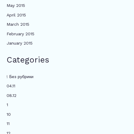
May 2015
April 2015
March 2015
February 2015
January 2015
Categories
! Без рубрики
04.11
08.12
1
10
11
12