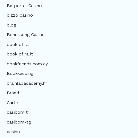
Betportal Casino
bizzo casino
blog
Bonuskong Casino
book of ra
book of ra it
bookfriends.com.cy
Bookkeeping
brainlabacademy.hr
Brand
Carte
casibom tr
casibom-tg
casino