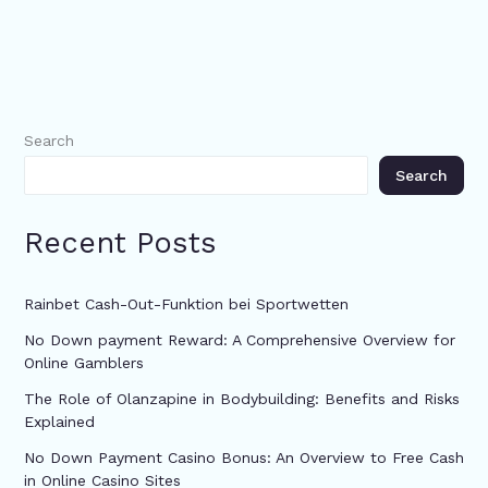
Search
Search
Recent Posts
Rainbet Cash-Out-Funktion bei Sportwetten
No Down payment Reward: A Comprehensive Overview for
Online Gamblers
The Role of Olanzapine in Bodybuilding: Benefits and Risks
Explained
No Down Payment Casino Bonus: An Overview to Free Cash
in Online Casino Sites