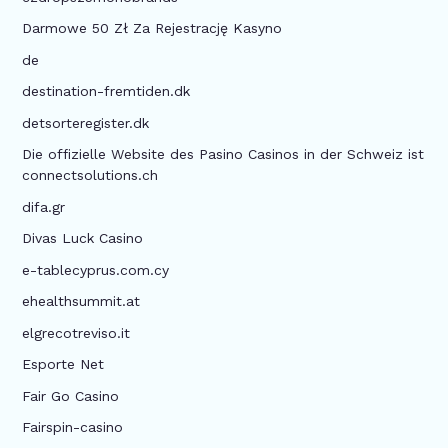
Darmowe 50 Zł Za Rejestrację Kasyno
de
destination-fremtiden.dk
detsorteregister.dk
Die offizielle Website des Pasino Casinos in der Schweiz ist
connectsolutions.ch
difa.gr
Divas Luck Casino
e-tablecyprus.com.cy
ehealthsummit.at
elgrecotreviso.it
Esporte Net
Fair Go Casino
Fairspin-casino