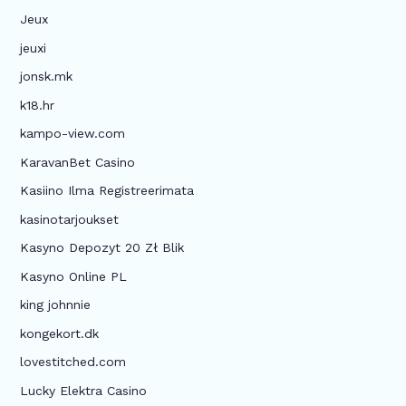
Jeux
jeuxi
jonsk.mk
k18.hr
kampo-view.com
KaravanBet Casino
Kasiino Ilma Registreerimata
kasinotarjoukset
Kasyno Depozyt 20 Zł Blik
Kasyno Online PL
king johnnie
kongekort.dk
lovestitched.com
Lucky Elektra Casino