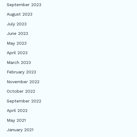
September 2023
August 2023
July 2023
June 2023
May 2023
April 2023
March 2023
February 2023
November 2022
October 2022
September 2022
April 2022
May 2021
January 2021