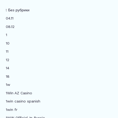
! Без рубрики
04.11
08.12
1
10
11
12
14
18
1w
1Win AZ Casino
1win casino spanish
1win fr
1WIN Official In Russia