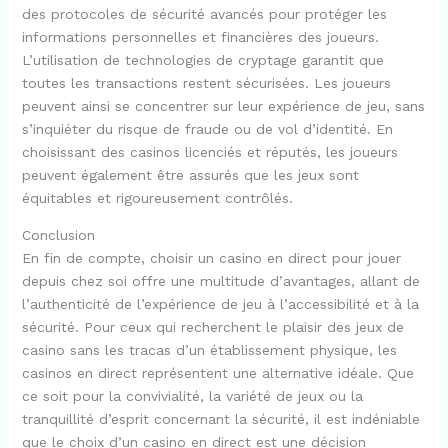
des protocoles de sécurité avancés pour protéger les
informations personnelles et financières des joueurs.
L’utilisation de technologies de cryptage garantit que
toutes les transactions restent sécurisées. Les joueurs
peuvent ainsi se concentrer sur leur expérience de jeu, sans
s’inquiéter du risque de fraude ou de vol d’identité. En
choisissant des casinos licenciés et réputés, les joueurs
peuvent également être assurés que les jeux sont
équitables et rigoureusement contrôlés.
Conclusion
En fin de compte, choisir un casino en direct pour jouer
depuis chez soi offre une multitude d’avantages, allant de
l’authenticité de l’expérience de jeu à l’accessibilité et à la
sécurité. Pour ceux qui recherchent le plaisir des jeux de
casino sans les tracas d’un établissement physique, les
casinos en direct représentent une alternative idéale. Que
ce soit pour la convivialité, la variété de jeux ou la
tranquillité d’esprit concernant la sécurité, il est indéniable
que le choix d’un casino en direct est une décision