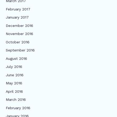
March 2017
February 2017
January 2017
December 2016
November 2016
October 2016
September 2016
August 2016
July 2016
June 2016
May 2016
April 2016
March 2016
February 2016
January 2016