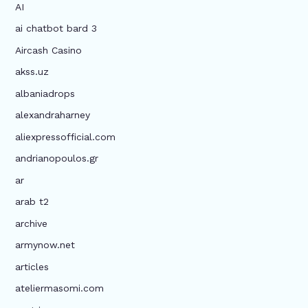
AI
ai chatbot bard 3
Aircash Casino
akss.uz
albaniadrops
alexandraharney
aliexpressofficial.com
andrianopoulos.gr
ar
arab t2
archive
armynow.net
articles
ateliermasomi.com