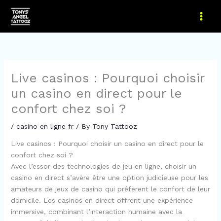
Skip
to
content
Live casinos : Pourquoi choisir
un casino en direct pour le
confort chez soi ?
/
casino en ligne fr
/ By
Tony Tattooz
Live casinos : Pourquoi choisir un casino en direct pour le
confort chez soi ?
Avec l’essor des technologies de jeu en ligne, choisir un
casino en direct s’avère être une option judicieuse pour les
amateurs de jeux de casino qui préfèrent le confort de leur
domicile. Les casinos en direct offrent une expérience
immersive, combinant l’interaction humaine avec la