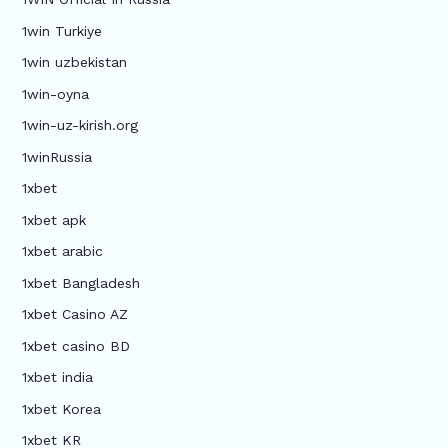
1win Turkiye
1win uzbekistan
1win-oyna
1win-uz-kirish.org
1winRussia
1xbet
1xbet apk
1xbet arabic
1xbet Bangladesh
1xbet Casino AZ
1xbet casino BD
1xbet india
1xbet Korea
1xbet KR