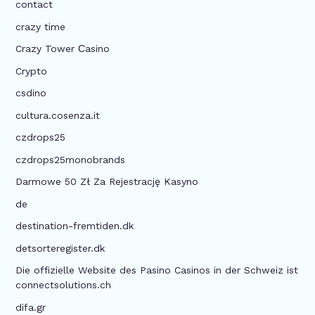
contact
crazy time
Crazy Tower Сasino
Crypto
csdino
cultura.cosenza.it
czdrops25
czdrops25monobrands
Darmowe 50 Zł Za Rejestrację Kasyno
de
destination-fremtiden.dk
detsorteregister.dk
Die offizielle Website des Pasino Casinos in der Schweiz ist
connectsolutions.ch
difa.gr