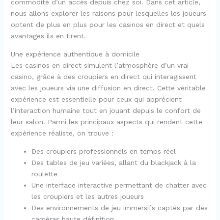
commodité d’un accès depuis chez soi. Dans cet article,
nous allons explorer les raisons pour lesquelles les joueurs
optent de plus en plus pour les casinos en direct et quels
avantages ils en tirent.
Une expérience authentique à domicile
Les casinos en direct simulent l’atmosphère d’un vrai
casino, grâce à des croupiers en direct qui interagissent
avec les joueurs via une diffusion en direct. Cette véritable
expérience est essentielle pour ceux qui apprécient
l’interaction humaine tout en jouant depuis le confort de
leur salon. Parmi les principaux aspects qui rendent cette
expérience réaliste, on trouve :
Des croupiers professionnels en temps réel
Des tables de jeu variées, allant du blackjack à la
roulette
Une interface interactive permettant de chatter avec
les croupiers et les autres joueurs
Des environnements de jeu immersifs captés par des
caméras haute définition