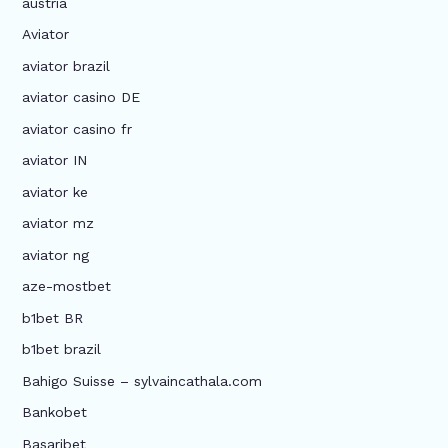
austria
Aviator
aviator brazil
aviator casino DE
aviator casino fr
aviator IN
aviator ke
aviator mz
aviator ng
aze-mostbet
b1bet BR
b1bet brazil
Bahigo Suisse – sylvaincathala.com
Bankobet
Basaribet