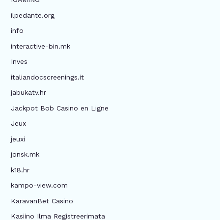
ilpedante.org
info
interactive-bin.mk
Inves
italiandocscreenings.it
jabukatv.hr
Jackpot Bob Casino en Ligne
Jeux
jeuxi
jonsk.mk
k18.hr
kampo-view.com
KaravanBet Casino
Kasiino Ilma Registreerimata