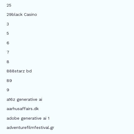
25
29black Casino
3
5
6
7
8
888starz bd
89
9
a16z generative ai
aarhusaffairs.dk
adobe generative ai 1
adventurefilmfestival.gr