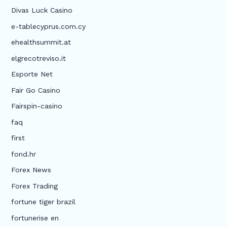
Divas Luck Casino
e-tablecyprus.com.cy
ehealthsummit.at
elgrecotreviso.it
Esporte Net
Fair Go Casino
Fairspin-casino
faq
first
fond.hr
Forex News
Forex Trading
fortune tiger brazil
fortunerise en