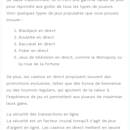
pour répondre aux goûts de tous les types de joueurs.
Voici quelques types de jeux populaires que vous pouvez
trouver :
Blackjack en direct
Roulette en direct
Baccarat en direct
Poker en direct
Jeux de télévision en direct, comme le Monopoly ou
la roue de la fortune
De plus, les casinos en direct proposent souvent des
promotions exclusives, telles que des bonus de bienvenue
ou des tournois réguliers, qui ajoutent de la valeur à
l’expérience de jeu et permettent aux joueurs de maximiser
leurs gains.
La sécurité des transactions en ligne
La sécurité est un facteur crucial lorsqu’il s’agit de jeux
d’argent en ligne. Les casinos en direct mettent en œuvre