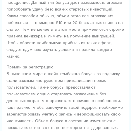
поощрение. Данный тип бонуса дает возможность игрокам
попробовать удачу безо всяких стартовых инвестиций.
Каким способом обычно, объем этого вознаграждения
небольшая — примерно $10 или 20 бесплатных спинов на
слотах. Тем не менее и в этом месте применяются строгие
правила вейджера и лимиты на получение выигрышей.
Чтобы обрести наибольшую прибыль из таких оферт,
следует вдумчиво изучать условия и правила каждого
казино.
Премии за регистрацию
В нынешнем мире онлайн-гемблинга бонусы за подписку
стали важным инструментом приманивания новых
пользователей. Такие бонусы предоставляют
пользователям опцию стартовать развлечение без
денежных затрат, что привлекает новичков в особенности.
Как правило, чтобы заполучить такой подарок, необходимо
зарегистрировать учетную запись и верифицировать свою
идентичность. Объем бонуса в состоянии изменяться с
нескольких сотен вплоть до некоторых тыщ деревянных,