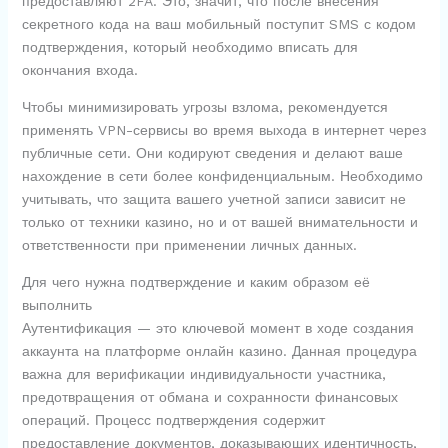
предоставляют 2FA. Это, значит, что после внесения
секретного кода на ваш мобильный поступит SMS с кодом
подтверждения, который необходимо вписать для
окончания входа.
Чтобы минимизировать угрозы взлома, рекомендуется
применять VPN-сервисы во время выхода в интернет через
публичные сети. Они кодируют сведения и делают ваше
нахождение в сети более конфиденциальным. Необходимо
учитывать, что защита вашего учетной записи зависит не
только от техники казино, но и от вашей внимательности и
ответственности при применении личных данных.
Для чего нужна подтверждение и каким образом её
выполнить
Аутентификация — это ключевой момент в ходе создания
аккаунта на платформе онлайн казино. Данная процедура
важна для верификации индивидуальности участника,
предотвращения от обмана и сохранности финансовых
операций. Процесс подтверждения содержит
предоставление документов, доказывающих идентичность,