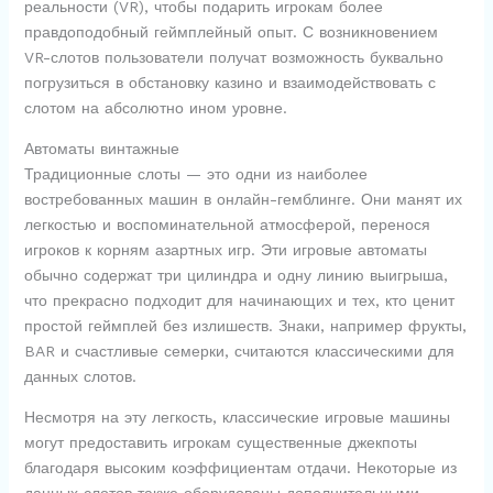
реальности (VR), чтобы подарить игрокам более
правдоподобный геймплейный опыт. С возникновением
VR-слотов пользователи получат возможность буквально
погрузиться в обстановку казино и взаимодействовать с
слотом на абсолютно ином уровне.
Автоматы винтажные
Традиционные слоты — это одни из наиболее
востребованных машин в онлайн-гемблинге. Они манят их
легкостью и воспоминательной атмосферой, перенося
игроков к корням азартных игр. Эти игровые автоматы
обычно содержат три цилиндра и одну линию выигрыша,
что прекрасно подходит для начинающих и тех, кто ценит
простой геймплей без излишеств. Знаки, например фрукты,
BAR и счастливые семерки, считаются классическими для
данных слотов.
Несмотря на эту легкость, классические игровые машины
могут предоставить игрокам существенные джекпоты
благодаря высоким коэффициентам отдачи. Некоторые из