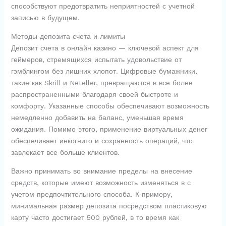
способствуют предотвратить неприятностей с учетной
записью в будущем.
Методы депозита счета и лимиты
Депозит счета в онлайн казино — ключевой аспект для
геймеров, стремящихся испытать удовольствие от
гэмблингом без лишних хлопот. Цифровые бумажники,
такие как Skrill и Neteller, превращаются в все более
распространенными благодаря своей быстроте и
комфорту. Указанные способы обеспечивают возможность
немедленно добавить на баланс, уменьшая время
ожидания. Помимо этого, применение виртуальных денег
обеспечивает инкогнито и сохранность операций, что
завлекает все больше клиентов.
Важно принимать во внимание пределы на внесение
средств, которые имеют возможность изменяться в с
учетом предпочтительного способа. К примеру,
минимальная размер депозита посредством пластиковую
карту часто достигает 500 рублей, в то время как