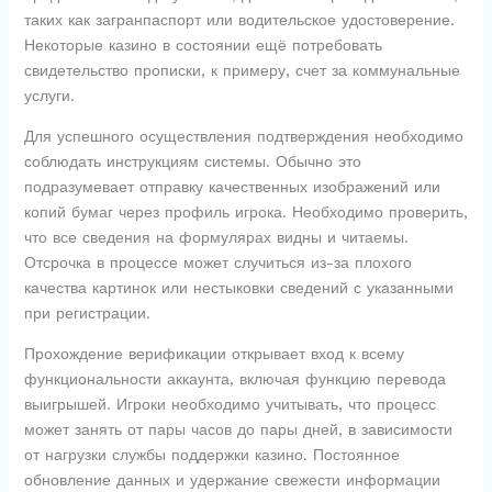
таких как загранпаспорт или водительское удостоверение.
Некоторые казино в состоянии ещё потребовать
свидетельство прописки, к примеру, счет за коммунальные
услуги.
Для успешного осуществления подтверждения необходимо
соблюдать инструкциям системы. Обычно это
подразумевает отправку качественных изображений или
копий бумаг через профиль игрока. Необходимо проверить,
что все сведения на формулярах видны и читаемы.
Отсрочка в процессе может случиться из-за плохого
качества картинок или нестыковки сведений с указанными
при регистрации.
Прохождение верификации открывает вход к всему
функциональности аккаунта, включая функцию перевода
выигрышей. Игроки необходимо учитывать, что процесс
может занять от пары часов до пары дней, в зависимости
от нагрузки службы поддержки казино. Постоянное
обновление данных и удержание свежести информации