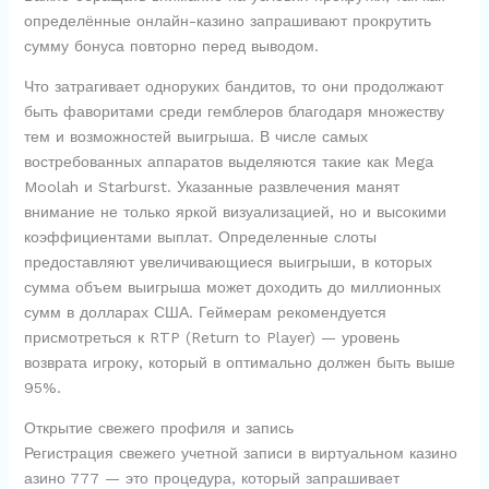
определённые онлайн-казино запрашивают прокрутить
сумму бонуса повторно перед выводом.
Что затрагивает одноруких бандитов, то они продолжают
быть фаворитами среди гемблеров благодаря множеству
тем и возможностей выигрыша. В числе самых
востребованных аппаратов выделяются такие как Mega
Moolah и Starburst. Указанные развлечения манят
внимание не только яркой визуализацией, но и высокими
коэффициентами выплат. Определенные слоты
предоставляют увеличивающиеся выигрыши, в которых
сумма объем выигрыша может доходить до миллионных
сумм в долларах США. Геймерам рекомендуется
присмотреться к RTP (Return to Player) — уровень
возврата игроку, который в оптимально должен быть выше
95%.
Открытие свежего профиля и запись
Регистрация свежего учетной записи в виртуальном казино
азино 777 — это процедура, который запрашивает