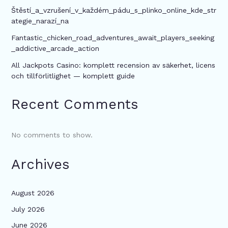
Štěstí_a_vzrušení_v_každém_pádu_s_plinko_online_kde_str
ategie_narazí_na
Fantastic_chicken_road_adventures_await_players_seeking
_addictive_arcade_action
All Jackpots Casino: komplett recension av säkerhet, licens
och tillförlitlighet — komplett guide
Recent Comments
No comments to show.
Archives
August 2026
July 2026
June 2026