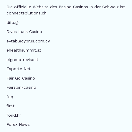
Die offizielle Website des Pasino Casinos in der Schweiz ist
connectsolutions.ch
difa.gr
Divas Luck Casino
e-tablecyprus.com.cy
ehealthsummit.at
elgrecotreviso.it
Esporte Net
Fair Go Casino
Fairspin-casino
faq
first
fond.hr
Forex News