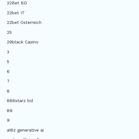
22Bet BD
22bet IT
22bet Österreich
25
29black Casino
3
5
6
7
8
888starz bd
89
9
a16z generative ai