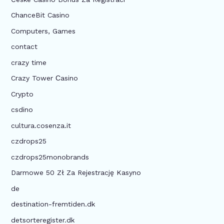
ChanceBit Casino
Computers, Games
contact
crazy time
Crazy Tower Сasino
Crypto
csdino
cultura.cosenza.it
czdrops25
czdrops25monobrands
Darmowe 50 Zł Za Rejestrację Kasyno
de
destination-fremtiden.dk
detsorteregister.dk