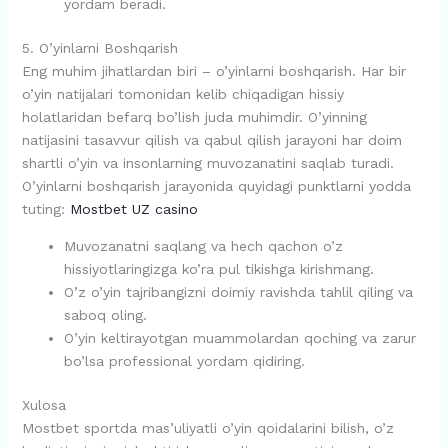
yordam beradi.
5. O’yinlarni Boshqarish
Eng muhim jihatlardan biri – o’yinlarni boshqarish. Har bir
o’yin natijalari tomonidan kelib chiqadigan hissiy
holatlaridan befarq bo’lish juda muhimdir. O’yinning
natijasini tasavvur qilish va qabul qilish jarayoni har doim
shartli o’yin va insonlarning muvozanatini saqlab turadi.
O’yinlarni boshqarish jarayonida quyidagi punktlarni yodda
tuting:
Mostbet UZ casino
Muvozanatni saqlang va hech qachon o’z
hissiyotlaringizga ko’ra pul tikishga kirishmang.
O’z o’yin tajribangizni doimiy ravishda tahlil qiling va
saboq oling.
O’yin keltirayotgan muammolardan qoching va zarur
bo’lsa professional yordam qidiring.
Xulosa
Mostbet sportda mas’uliyatli o’yin qoidalarini bilish, o’z