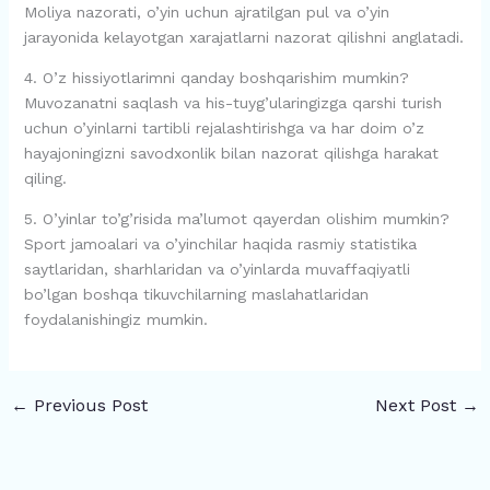
Moliya nazorati, o’yin uchun ajratilgan pul va o’yin
jarayonida kelayotgan xarajatlarni nazorat qilishni anglatadi.
4. O’z hissiyotlarimni qanday boshqarishim mumkin?
Muvozanatni saqlash va his-tuyg’ularingizga qarshi turish
uchun o’yinlarni tartibli rejalashtirishga va har doim o’z
hayajoningizni savodxonlik bilan nazorat qilishga harakat
qiling.
5. O’yinlar to’g’risida ma’lumot qayerdan olishim mumkin?
Sport jamoalari va o’yinchilar haqida rasmiy statistika
saytlaridan, sharhlaridan va o’yinlarda muvaffaqiyatli
bo’lgan boshqa tikuvchilarning maslahatlaridan
foydalanishingiz mumkin.
←
Previous Post
Next Post
→