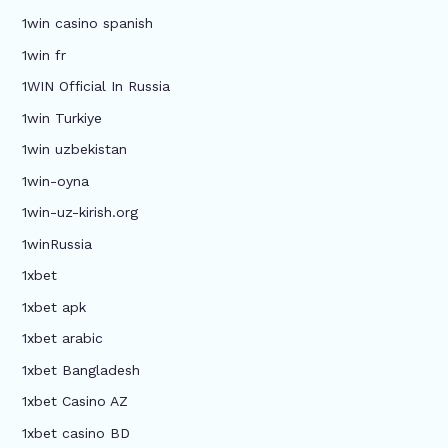
1win casino spanish
1win fr
1WIN Official In Russia
1win Turkiye
1win uzbekistan
1win-oyna
1win-uz-kirish.org
1winRussia
1xbet
1xbet apk
1xbet arabic
1xbet Bangladesh
1xbet Casino AZ
1xbet casino BD