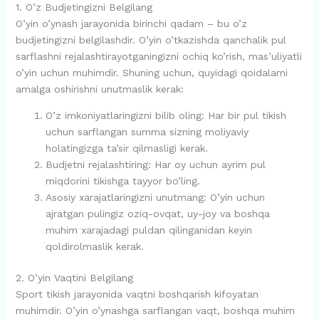
1. O’z Budjetingizni Belgilang
O’yin o’ynash jarayonida birinchi qadam – bu o’z
budjetingizni belgilashdir. O’yin o’tkazishda qanchalik pul
sarflashni rejalashtirayotganingizni ochiq ko’rish, mas’uliyatli
o’yin uchun muhimdir. Shuning uchun, quyidagi qoidalarni
amalga oshirishni unutmaslik kerak:
O’z imkoniyatlaringizni bilib oling: Har bir pul tikish
uchun sarflangan summa sizning moliyaviy
holatingizga ta’sir qilmasligi kerak.
Budjetni rejalashtiring: Har oy uchun ayrim pul
miqdorini tikishga tayyor bo’ling.
Asosiy xarajatlaringizni unutmang: O’yin uchun
ajratgan pulingiz oziq-ovqat, uy-joy va boshqa
muhim xarajadagi puldan qilinganidan keyin
qoldirolmaslik kerak.
2. O’yin Vaqtini Belgilang
Sport tikish jarayonida vaqtni boshqarish kifoyatan
muhimdir. O’yin o’ynashga sarflangan vaqt, boshqa muhim