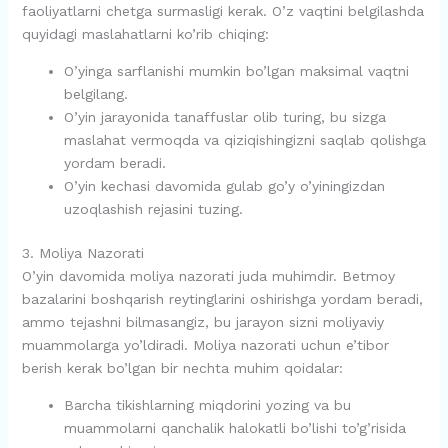
faoliyatlarni chetga surmasligi kerak. O’z vaqtini belgilashda
quyidagi maslahatlarni ko’rib chiqing:
O’yinga sarflanishi mumkin bo’lgan maksimal vaqtni
belgilang.
O’yin jarayonida tanaffuslar olib turing, bu sizga
maslahat vermoqda va qiziqishingizni saqlab qolishga
yordam beradi.
O’yin kechasi davomida gulab go’y o’yiningizdan
uzoqlashish rejasini tuzing.
3. Moliya Nazorati
O’yin davomida moliya nazorati juda muhimdir. Betmoy
bazalarini boshqarish reytinglarini oshirishga yordam beradi,
ammo tejashni bilmasangiz, bu jarayon sizni moliyaviy
muammolarga yo’ldiradi. Moliya nazorati uchun e’tibor
berish kerak bo’lgan bir nechta muhim qoidalar:
Barcha tikishlarning miqdorini yozing va bu
muammolarni qanchalik halokatli bo’lishi to’g’risida