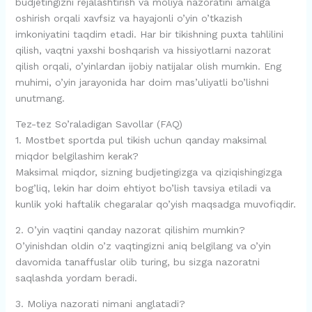
budjetingizni rejalashtirish va moliya nazoratini amalga
oshirish orqali xavfsiz va hayajonli o’yin o’tkazish
imkoniyatini taqdim etadi. Har bir tikishning puxta tahlilini
qilish, vaqtni yaxshi boshqarish va hissiyotlarni nazorat
qilish orqali, o’yinlardan ijobiy natijalar olish mumkin. Eng
muhimi, o’yin jarayonida har doim mas’uliyatli bo’lishni
unutmang.
Tez-tez So’raladigan Savollar (FAQ)
1. Mostbet sportda pul tikish uchun qanday maksimal
miqdor belgilashim kerak?
Maksimal miqdor, sizning budjetingizga va qiziqishingizga
bog’liq, lekin har doim ehtiyot bo’lish tavsiya etiladi va
kunlik yoki haftalik chegaralar qo’yish maqsadga muvofiqdir.
2. O’yin vaqtini qanday nazorat qilishim mumkin?
O’yinishdan oldin o’z vaqtingizni aniq belgilang va o’yin
davomida tanaffuslar olib turing, bu sizga nazoratni
saqlashda yordam beradi.
3. Moliya nazorati nimani anglatadi?