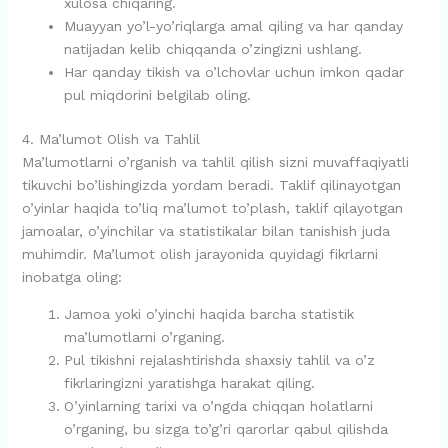
xulosa chiqaring.
Muayyan yo’l-yo’riqlarga amal qiling va har qanday
natijadan kelib chiqqanda o’zingizni ushlang.
Har qanday tikish va o’lchovlar uchun imkon qadar
pul miqdorini belgilab oling.
4. Ma’lumot Olish va Tahlil
Ma’lumotlarni o’rganish va tahlil qilish sizni muvaffaqiyatli
tikuvchi bo’lishingizda yordam beradi. Taklif qilinayotgan
o’yinlar haqida to’liq ma’lumot to’plash, taklif qilayotgan
jamoalar, o’yinchilar va statistikalar bilan tanishish juda
muhimdir. Ma’lumot olish jarayonida quyidagi fikrlarni
inobatga oling:
Jamoa yoki o’yinchi haqida barcha statistik
ma’lumotlarni o’rganing.
Pul tikishni rejalashtirishda shaxsiy tahlil va o’z
fikrlaringizni yaratishga harakat qiling.
O’yinlarning tarixi va o’ngda chiqqan holatlarni
o’rganing, bu sizga to’g’ri qarorlar qabul qilishda