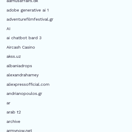
aarhusaffairs.dk
adobe generative ai 1
adventurefilmfestival.gr
AI
ai chatbot bard 3
Aircash Casino
akss.uz
albaniadrops
alexandraharney
aliexpressofficial.com
andrianopoulos.gr
ar
arab t2
archive
armynow.net