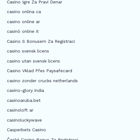
Casino Igre Za Pravi Denar
casino onlina ca
casino online ar
casinò online it
Casino S Bonusem Za Registraci
casino svensk licens
casino utan svensk licens
Casino Vklad Přes Paysafecard
casino zonder crucks netherlands
casino-glory india
casinoaruba.bet
casinoloft ar
casinoluckywave
Casperbets Casino
České Casino Bonus Za Registraci