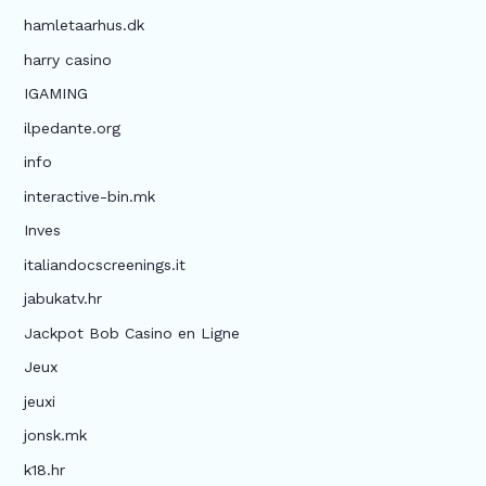
hamletaarhus.dk
harry casino
IGAMING
ilpedante.org
info
interactive-bin.mk
Inves
italiandocscreenings.it
jabukatv.hr
Jackpot Bob Casino en Ligne
Jeux
jeuxi
jonsk.mk
k18.hr