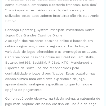
como europeia, americana electronic francesa. Dois dos”
“mais importantes métodos de depósito e saque
utilizados pelos apostadores brasileiros são Pix electronic
Bitcoin.
Conheça Operating System Principais Provedores Sobre
Jogos Dos Grandes Cassinos Online
A seleção dos melhores cassinos online é baseada em
critérios rigorosos, como a segurança dos dados, a
variedade de jogos oferecidos e as promoções atrativas.
Os 10 melhores cassinos online no Brasil incluem Stake,
Betano, bet365, BetMGM, F12Bet, KTO, Meridianbet e
Esportes da Sorte, los dos reconhecidos pela
confiabilidade e jogos diversificados. Essas plataformas
disponibilizam uma excelente experiência de jogo,
apresentando vantagens específicas lo que torneios e
opções de pagamento.
Como você pode observar na tabela acima, a categoria de
jogo mais popular em nosso cassino on-line é a de caça-