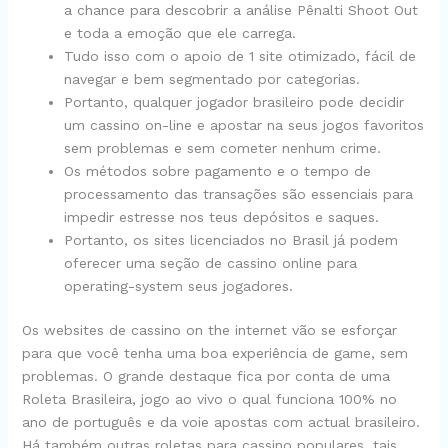
a chance para descobrir a análise Pênalti Shoot Out
e toda a emoção que ele carrega.
Tudo isso com o apoio de 1 site otimizado, fácil de
navegar e bem segmentado por categorias.
Portanto, qualquer jogador brasileiro pode decidir
um cassino on-line e apostar na seus jogos favoritos
sem problemas e sem cometer nenhum crime.
Os métodos sobre pagamento e o tempo de
processamento das transações são essenciais para
impedir estresse nos teus depósitos e saques.
Portanto, os sites licenciados no Brasil já podem
oferecer uma seção de cassino online para
operating-system seus jogadores.
Os websites de cassino on the internet vão se esforçar
para que você tenha uma boa experiência de game, sem
problemas. O grande destaque fica por conta de uma
Roleta Brasileira, jogo ao vivo o qual funciona 100% no
ano de português e da voie apostas com actual brasileiro.
Há também outras roletas para cassino populares, tais