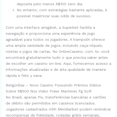
deposita pelo menos R$100 zero dia.
No entanto, com estratégias bastante aplicadas, é
possível maximizar suas odds de sucesso.
Com uma interface amigável, a Superbet facilita a
navegação e proporciona uma experiência de jogo
agradável para todos os jogadores. A trampolín oferece
uma ampla variedade de jogos, incluindo caça-níqueis,
roletas e jogos de cartas. No OnlineCassino. com. br, você
encontrará gratuitamente tudo o que precisa saber antes
de escolher um cassino on-line. Aqui, fornecemos acesso a
informações atualizadas e de alta qualidade de maneira
rápida e feliz y sana.
Betgorillas – Novo Cassino Possuindo Prêmios Diários
Sobre R$500 Nos Video Poker Machines Pg Soft
No Brasil, apenas Pix, transferências bancárias e cartões
de débito são permitidos em cassinos licenciados.
Jogadores cadastrados mhh Meridianbet podem reivindicar
recompensas de fidelidade, rodadas grátis semanais,