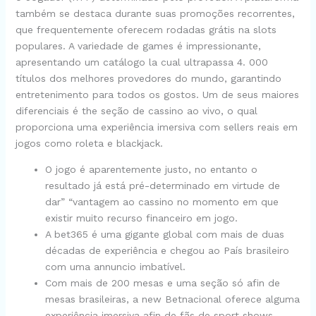
também se destaca durante suas promoções recorrentes,
que frequentemente oferecem rodadas grátis na slots
populares. A variedade de games é impressionante,
apresentando um catálogo la cual ultrapassa 4. 000
títulos dos melhores provedores do mundo, garantindo
entretenimento para todos os gostos. Um de seus maiores
diferenciais é the seção de cassino ao vivo, o qual
proporciona uma experiência imersiva com sellers reais em
jogos como roleta e blackjack.
O jogo é aparentemente justo, no entanto o
resultado já está pré-determinado em virtude de
dar” “vantagem ao cassino no momento em que
existir muito recurso financeiro em jogo.
A bet365 é uma gigante global com mais de duas
décadas de experiência e chegou ao País brasileiro
com uma annuncio imbatível.
Com mais de 200 mesas e uma seção só afin de
mesas brasileiras, a new Betnacional oferece alguma
experiência imersiva afin de fãs de sport shows,