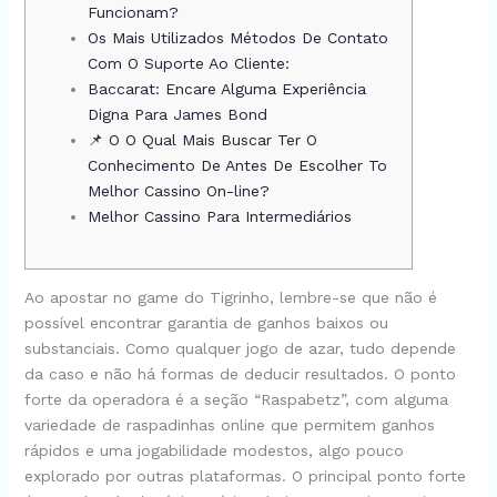
Funcionam?
Os Mais Utilizados Métodos De Contato
Com O Suporte Ao Cliente:
Baccarat: Encare Alguma Experiência
Digna Para James Bond
📌 O O Qual Mais Buscar Ter O
Conhecimento De Antes De Escolher To
Melhor Cassino On-line?
Melhor Cassino Para Intermediários
Ao apostar no game do Tigrinho, lembre-se que não é
possível encontrar garantia de ganhos baixos ou
substanciais. Como qualquer jogo de azar, tudo depende
da caso e não há formas de deducir resultados. O ponto
forte da operadora é a seção “Raspabetz”, com alguma
variedade de raspadinhas online que permitem ganhos
rápidos e uma jogabilidade modestos, algo pouco
explorado por outras plataformas. O principal ponto forte