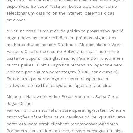
disponíveis. Se você” “está em busca para saber como
selecionar um cassino on the internet, daremos dicas
preciosas.
A NetEnt possui uma rede de goldmine progressivo que já
pagou dezenas sobre milhões em prêmios. Alguns dos
melhores títulos incluem Starburst, Bloodsuckers e Work
Fortune. O feito ocorreu no Betway, um cassino on-line
bastante popular na Inglaterra, no País e do mundo e em
outros países. A iniziali significa retorno ao jogador e vem
indicado por alguma porcentagem (96%, por exemplo).
Este é um tipo sobre jogo de cassino inspirado em
softwares de auditórios systems jogos de tabuleiro.
Melhores Halloween Video Poker Machines: Saiba Onde
Jogar Online
Vamos no momento falar sobre operating-system bônus e
promoções oferecidos pelos cassinos online, que são uma
parte vital para atrair elizabeth recompensar jogadores.
Por serem transmitidos ao vivo, devem conseguir um sinal