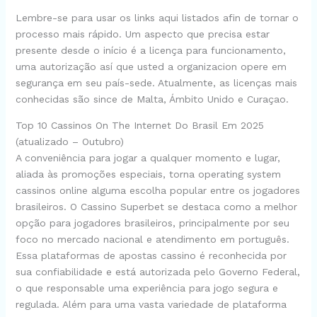
Lembre-se para usar os links aqui listados afin de tornar o
processo mais rápido. Um aspecto que precisa estar
presente desde o início é a licença para funcionamento,
uma autorização así que usted a organizacion opere em
segurança em seu país-sede. Atualmente, as licenças mais
conhecidas são since de Malta, Ámbito Unido e Curaçao.
Top 10 Cassinos On The Internet Do Brasil Em 2025
(atualizado – Outubro)
A conveniência para jogar a qualquer momento e lugar,
aliada às promoções especiais, torna operating system
cassinos online alguma escolha popular entre os jogadores
brasileiros. O Cassino Superbet se destaca como a melhor
opção para jogadores brasileiros, principalmente por seu
foco no mercado nacional e atendimento em português.
Essa plataformas de apostas cassino é reconhecida por
sua confiabilidade e está autorizada pelo Governo Federal,
o que responsable uma experiência para jogo segura e
regulada. Além para uma vasta variedade de plataforma