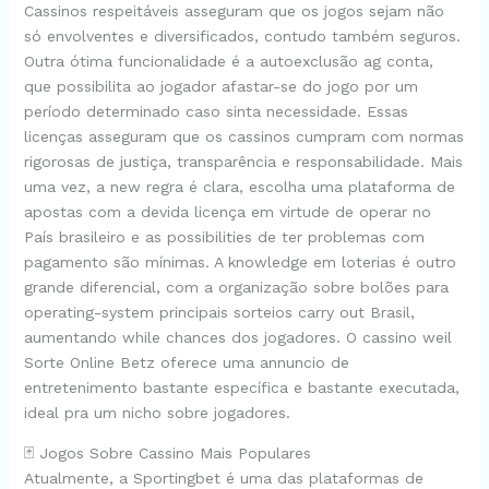
Cassinos respeitáveis asseguram que os jogos sejam não
só envolventes e diversificados, contudo também seguros.
Outra ótima funcionalidade é a autoexclusão ag conta,
que possibilita ao jogador afastar-se do jogo por um
período determinado caso sinta necessidade. Essas
licenças asseguram que os cassinos cumpram com normas
rigorosas de justiça, transparência e responsabilidade. Mais
uma vez, a new regra é clara, escolha uma plataforma de
apostas com a devida licença em virtude de operar no
País brasileiro e as possibilities de ter problemas com
pagamento são mínimas. A knowledge em loterias é outro
grande diferencial, com a organização sobre bolões para
operating-system principais sorteios carry out Brasil,
aumentando while chances dos jogadores. O cassino weil
Sorte Online Betz oferece uma annuncio de
entretenimento bastante específica e bastante executada,
ideal pra um nicho sobre jogadores.
🃏 Jogos Sobre Cassino Mais Populares
Atualmente, a Sportingbet é uma das plataformas de