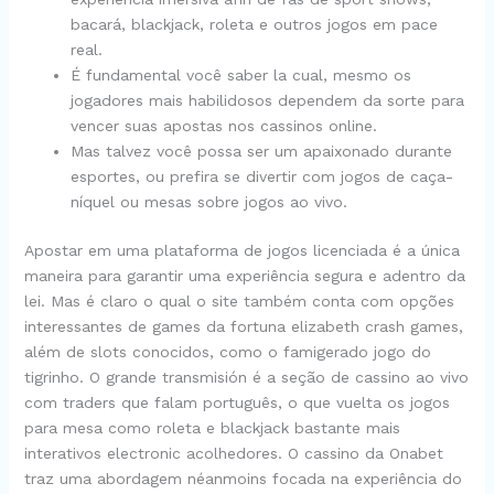
bacará, blackjack, roleta e outros jogos em pace
real.
É fundamental você saber la cual, mesmo os
jogadores mais habilidosos dependem da sorte para
vencer suas apostas nos cassinos online.
Mas talvez você possa ser um apaixonado durante
esportes, ou prefira se divertir com jogos de caça-
níquel ou mesas sobre jogos ao vivo.
Apostar em uma plataforma de jogos licenciada é a única
maneira para garantir uma experiência segura e adentro da
lei. Mas é claro o qual o site também conta com opções
interessantes de games da fortuna elizabeth crash games,
além de slots conocidos, como o famigerado jogo do
tigrinho. O grande transmisión é a seção de cassino ao vivo
com traders que falam português, o que vuelta os jogos
para mesa como roleta e blackjack bastante mais
interativos electronic acolhedores. O cassino da Onabet
traz uma abordagem néanmoins focada na experiência do