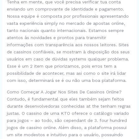
Tenha em mente, que você precisa verificar tua conta
enviando um comprovante de identidade e pagamento.
Nossa equipe é composta por profissionais apresentando
vasta experiência simply no mercado de apostas online,
tanto nacionais quanto internacionais. Estamos sempre
atentos às novidades e prontos para transmitir
informações com transparência aos nossos leitores. Sites
de cassinos confiáveis, se mostram à disposição dos seus
usuários em caso de dúvidas systems qualquer problema.
Esse é um 2 item que priorizamos, pois erros tem a
possibilidade de acontecer, mas asi como o site irá lidar
com isso, determinará se é ou não uma boa plataforma.
Como Começar A Jogar Nos Sites De Cassinos Online?
Contudo, é fundamental que eles também sejam feitos
durante desenvolvedoras conhecidas at the tenham regras
justas. O cassino de uma KTO oferece o catálogo variado
para jogos – ao todo, são cependant de 3. four hundred
jogos de cassino online. Além disso, a plataforma possui
um site modestos e intuitivo para o usuário, possuindo