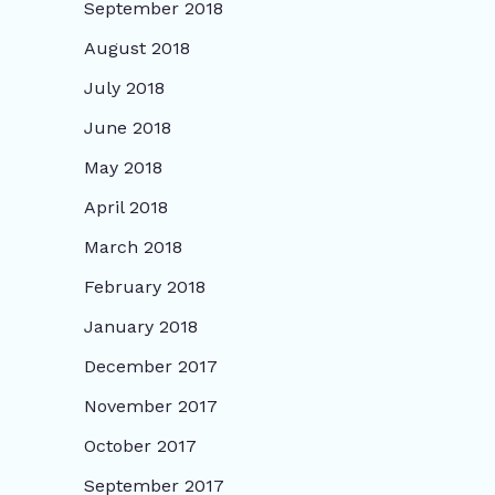
September 2018
August 2018
July 2018
June 2018
May 2018
April 2018
March 2018
February 2018
January 2018
December 2017
November 2017
October 2017
September 2017