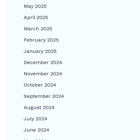
May 2025
April 2025
March 2025
February 2025
January 2025
December 2024
November 2024
October 2024
September 2024
August 2024
July 2024
June 2024