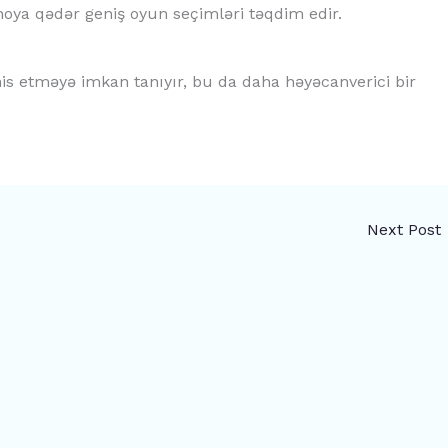
noya qədər geniş oyun seçimləri təqdim edir.
ahis etməyə imkan tanıyır, bu da daha həyəcanverici bir
Next Post