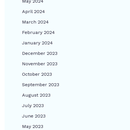
May 2024
April 2024
March 2024
February 2024
January 2024
December 2023
November 2023
October 2023
September 2023
August 2023
July 2023
June 2023
May 2023