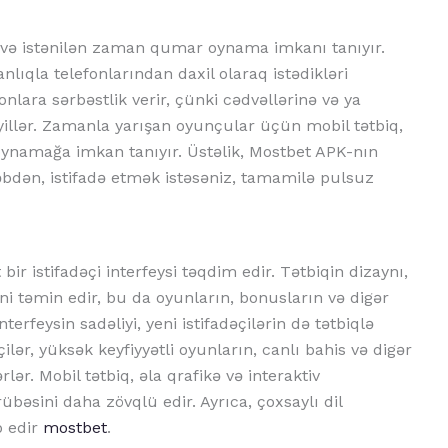
 və istənilən zaman qumar oynama imkanı tanıyır.
ıqla telefonlarından daxil olaraq istədikləri
onlara sərbəstlik verir, çünki cədvəllərinə və ya
illər. Zamanla yarışan oyunçular üçün mobil tətbiq,
oynamağa imkan tanıyır. Üstəlik, Mostbet APK-nın
əbdən, istifadə etmək istəsəniz, tamamilə pulsuz
bir istifadəçi interfeysi təqdim edir. Tətbiqin dizaynı,
ni təmin edir, bu da oyunların, bonusların və digər
terfeysin sadəliyi, yeni istifadəçilərin də tətbiqlə
ilər, yüksək keyfiyyətli oyunların, canlı bahis və digər
lər. Mobil tətbiq, əla qrafikə və interaktiv
übəsini daha zövqlü edir. Ayrıca, çoxsaylı dil
p edir
mostbet
.