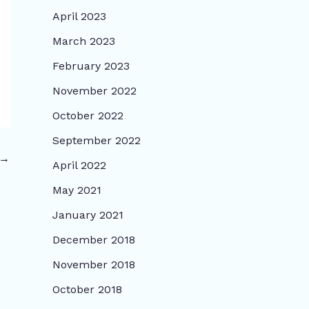
April 2023
March 2023
February 2023
November 2022
October 2022
September 2022
→
April 2022
May 2021
January 2021
December 2018
November 2018
October 2018