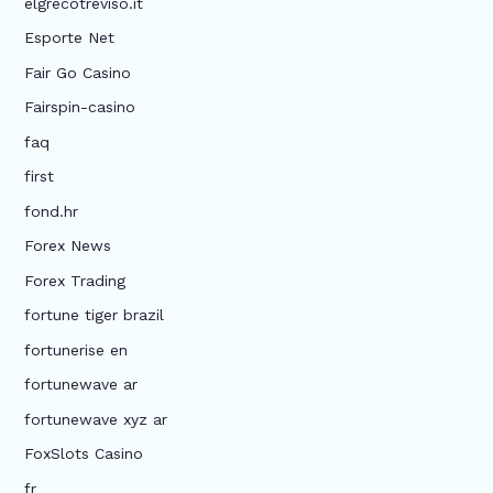
elgrecotreviso.it
Esporte Net
Fair Go Casino
Fairspin-casino
faq
first
fond.hr
Forex News
Forex Trading
fortune tiger brazil
fortunerise en
fortunewave ar
fortunewave xyz ar
FoxSlots Casino
fr