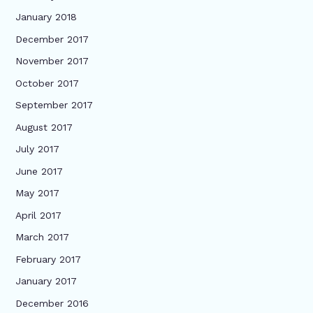
January 2018
December 2017
November 2017
October 2017
September 2017
August 2017
July 2017
June 2017
May 2017
April 2017
March 2017
February 2017
January 2017
December 2016