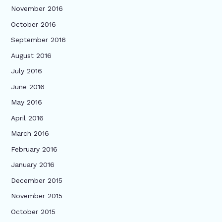
November 2016
October 2016
September 2016
August 2016
July 2016
June 2016
May 2016
April 2016
March 2016
February 2016
January 2016
December 2015
November 2015
October 2015