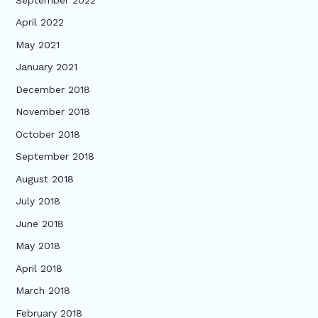
April 2022
May 2021
January 2021
December 2018
November 2018
October 2018
September 2018
August 2018
July 2018
June 2018
May 2018
April 2018
March 2018
February 2018