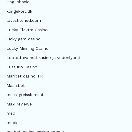
king johnnie
kongekort.dk
lovestitched.com
Lucky Elektra Casino
lucky gem casino
Lucky Minning Casino
Luotettava nettikasino ja vedonlyönti
Lussurio Casino
Maribet casino TR
Masalbet
mass-greisslerei.at
Maxi reviewe
med
media
melbet-online-casino.comuz