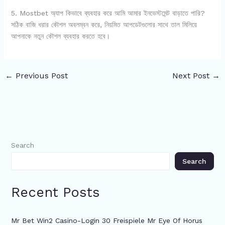
5. Mostbet অ্যাপ কিভাবে ব্যবহার করে আমি আমার ইনভেস্টমেন্ট বাড়াতে পারি?
সঠিক বাজি ধরার কৌশল অবলম্বন করে, নিয়মিত আপডেটগুলোর সাথে তাল মিলিয়ে
আপনাকে নতুন কৌশল ব্যবহার করতে হবে।
←
Previous Post
Next Post
→
Search
Search
Recent Posts
Mr Bet Win2 Casino-Login 30 Freispiele Mr Eye Of Horus