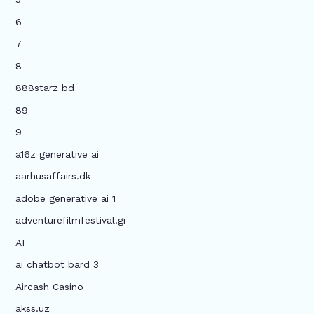
6
7
8
888starz bd
89
9
a16z generative ai
aarhusaffairs.dk
adobe generative ai 1
adventurefilmfestival.gr
AI
ai chatbot bard 3
Aircash Casino
akss.uz