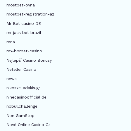
mostbet-oyna
mostbet-registration-az
Mr Bet casino DE
mr jack bet brazil
mria
mx-bbrbet-casino
Nejlepší Casino Bonusy
Neteller Casino
news
nikosxeiladakis.gr
ninecasinoofficial.de
nobullchallenge
Non GamStop
Nové Online Casino Cz