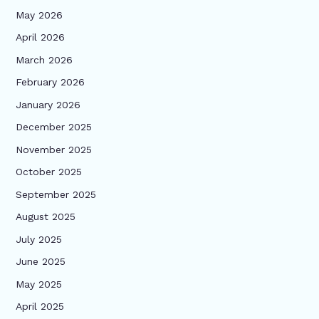
May 2026
April 2026
March 2026
February 2026
January 2026
December 2025
November 2025
October 2025
September 2025
August 2025
July 2025
June 2025
May 2025
April 2025