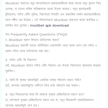
Mostbet অ্যাপের নতুন আপডেটগুলো ব্যবহারকারীদের জন্য অনেক নতুন সুযোগ নিয়ে
এসেছে, যা তাদের বাজির অভিজ্ঞতাকে আরো উন্নত করেছে। নতুন ব্যবহারকারী
ইন্টারফেস, লাইভ বেটিং সুবিধা, নিরাপত্তা উন্নতি এবং বহুভাষিক সমর্থন ব্যবহারকারীদের
সাথে সঙ্গীত হয়ে উঠেছে। এই পরিবর্তনগুলো Mostbet অ্যাপকে আরো জনপ্রিয় ও
কার্যকর করে তুলেছে।
mostbet apk download
সাধ Frequently Asked Questions (FAQs)
1. Mostbet অ্যাপ কিভাবে ডাউনলোড করব?
Mostbet অ্যাপটি তাদের অফিসিয়াল ওয়েবসাইট থেকে অথবা গুগল প্লে স্টোর ও
অ্যাপ স্টোর থেকে ডাউনলোড করা যায়।
2. লাইভ বেটিং কি নিরাপদ?
হ্যাঁ, Mostbet অ্যাপে লাইভ বেটিং নিরাপদ এবং উন্নত নিরাপত্তা ব্যবস্থার মাধ্যমে
সুরক্ষিত।
3. আমি কি আমার অ্যাকাউন্টে একাধিক ভাষায় পরিবর্তন করতে পারি?
হ্যাঁ, আপনার অ্যাকাউন্টের সেটিংসে গিয়ে ভাষা পরিবর্তন করা সম্ভব।
4. নতুন ফিচারগুলোর জন্য কি আমাকে পুনরায় রেজিস্ট্রেশন করতে হবে?
না, আপনাকে পুনরায় রেজিস্ট্রেশন করতে হবে না, নতুন ফিচারগুলি স্বয়ংক্রিয়ভাবে
আপনার অ্যাকাউন্টে যোগ হবে।