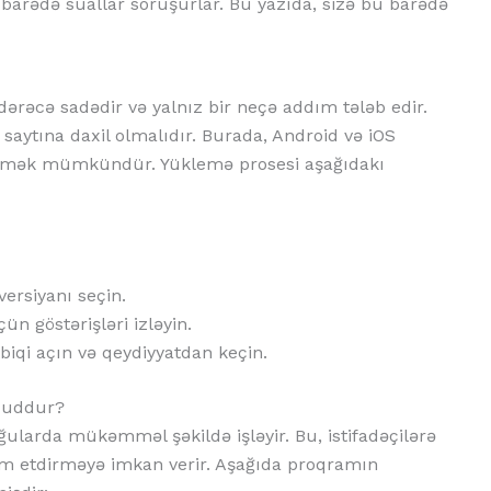
barədə suallar soruşurlar. Bu yazıda, sizə bu barədə
rəcə sadədir və yalnız bir neçə addım tələb edir.
 saytına daxil olmalıdır. Burada, Android və iOS
eçmək mümkündür. Yüklemə prosesi aşağıdakı
ersiyanı seçin.
n göstərişləri izləyin.
qi açın və qeydiyyatdan keçin.
cuddur?
ularda mükəmməl şəkildə işləyir. Bu, istifadəçilərə
vam etdirməyə imkan verir. Aşağıda proqramın