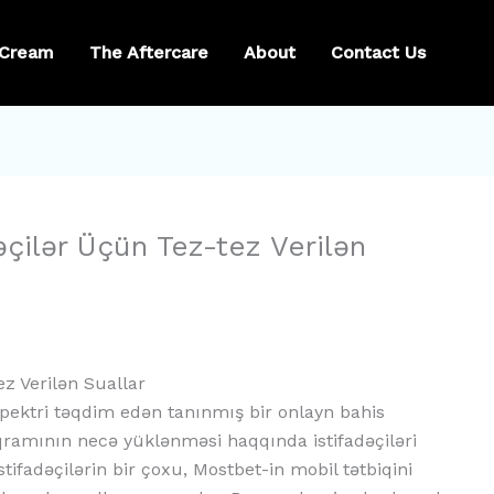
 Cream
The Aftercare
About
Contact Us
əçilər Üçün Tez-tez Verilən
ez Verilən Suallar
pektri təqdim edən tanınmış bir onlayn bahis
ramının necə yüklənməsi haqqında istifadəçiləri
tifadəçilərin bir çoxu, Mostbet-in mobil tətbiqini