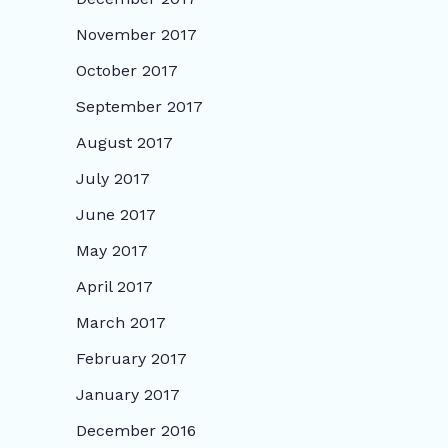
November 2017
October 2017
September 2017
August 2017
July 2017
June 2017
May 2017
April 2017
March 2017
February 2017
January 2017
December 2016