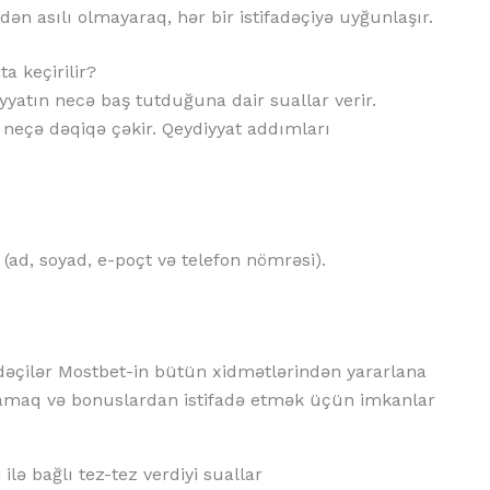
ən asılı olmayaraq, hər bir istifadəçiyə uyğunlaşır.
 keçirilir?
yyatın necə baş tutduğuna dair suallar verir.
r neçə dəqiqə çəkir. Qeydiyyat addımları
 (ad, soyad, e-poçt və telefon nömrəsi).
adəçilər Mostbet-in bütün xidmətlərindən yararlana
ynamaq və bonuslardan istifadə etmək üçün imkanlar
ilə bağlı tez-tez verdiyi suallar