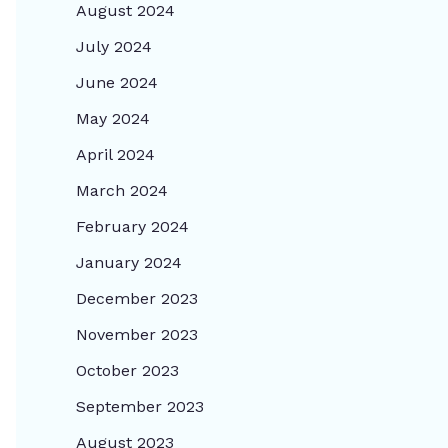
August 2024
July 2024
June 2024
May 2024
April 2024
March 2024
February 2024
January 2024
December 2023
November 2023
October 2023
September 2023
August 2023