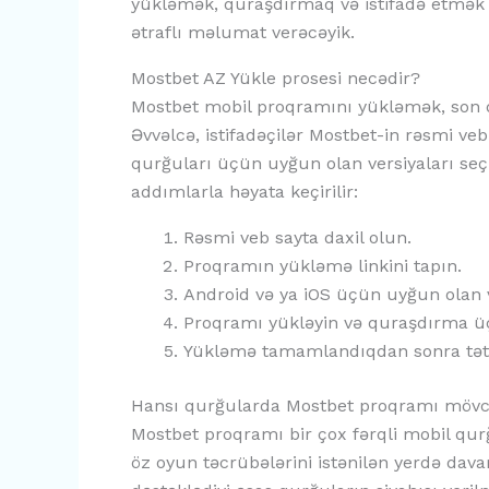
yükləmək, quraşdırmaq və istifadə etmək 
ətraflı məlumat verəcəyik.
Mostbet AZ Yükle prosesi necədir?
Mostbet mobil proqramını yükləmək, son də
Əvvəlcə, istifadəçilər Mostbet-in rəsmi veb
qurğuları üçün uyğun olan versiyaları s
addımlarla həyata keçirilir:
Rəsmi veb sayta daxil olun.
Proqramın yükləmə linkini tapın.
Android və ya iOS üçün uyğun olan v
Proqramı yükləyin və quraşdırma üçü
Yükləmə tamamlandıqdan sonra tətbi
Hansı qurğularda Mostbet proqramı möv
Mostbet proqramı bir çox fərqli mobil qurğ
öz oyun təcrübələrini istənilən yerdə da