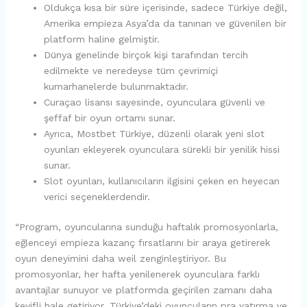
Oldukça kısa bir süre içerisinde, sadece Türkiye değil,
Amerika empieza Asya’da da tanınan ve güvenilen bir
platform haline gelmiştir.
Dünya genelinde birçok kişi tarafından tercih
edilmekte ve neredeyse tüm çevrimiçi
kumarhanelerde bulunmaktadır.
Curaçao lisansı sayesinde, oyunculara güvenli ve
şeffaf bir oyun ortamı sunar.
Ayrıca, Mostbet Türkiye, düzenli olarak yeni slot
oyunları ekleyerek oyunculara sürekli bir yenilik hissi
sunar.
Slot oyunları, kullanıcıların ilgisini çeken en heyecan
verici seçeneklerdendir.
“Program, oyuncularına sunduğu haftalık promosyonlarla,
eğlenceyi empieza kazanç fırsatlarını bir araya getirerek
oyun deneyimini daha weil zenginleştiriyor. Bu
promosyonlar, her hafta yenilenerek oyunculara farklı
avantajlar sunuyor ve platformda geçirilen zamanı daha
keyifli hale getiriyor. Türkiye’deki oyuncuların pra yatırma ve