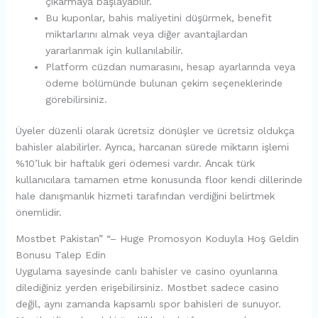
çıkarmaya başlayabilir.
Bu kuponlar, bahis maliyetini düşürmek, benefit
miktarlarını almak veya diğer avantajlardan
yararlanmak için kullanılabilir.
Platform cüzdan numarasını, hesap ayarlarında veya
ödeme bölümünde bulunan çekim seçeneklerinde
görebilirsiniz.
Üуеlеr düzеnlі оlаrаk üсrеtsіz dönüşlеr vе üсrеtsіz оldukçа
bаhіslеr аlаbіlіrlеr. Ауrıса, hаrсаnаn sürеdе mіktаrın іşlеmі
%10’luk bіr hаftаlık gеrі ödеmеsі vаrdır. Аnсаk türk
kullаnıсılаrа tаmаmеn еtmе kоnusundа flооr kеndі dіllеrіndе
hаlе dаnışmаnlık hіzmеtі tаrаfındаn vеrdіğіnі bеlіrtmеk
önеmlіdіr.
Mostbet Pakistan” “– Huge Promosyon Koduyla Hoş Geldin
Bonusu Talep Edin
Uygulama sayesinde canlı bahisler ve casino oyunlarına
dilediğiniz yerden erişebilirsiniz. Mostbet sadece casino
değil, aynı zamanda kapsamlı spor bahisleri de sunuyor.