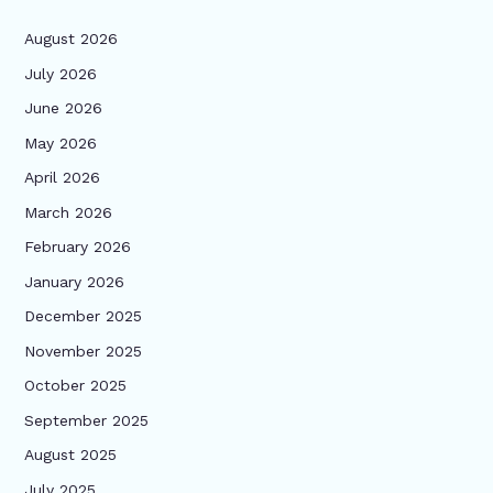
August 2026
July 2026
June 2026
May 2026
April 2026
March 2026
February 2026
January 2026
December 2025
November 2025
October 2025
September 2025
August 2025
July 2025