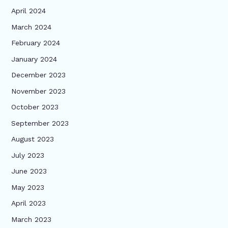
April 2024
March 2024
February 2024
January 2024
December 2023
November 2023
October 2023
September 2023
August 2023
July 2023
June 2023
May 2023
April 2023
March 2023