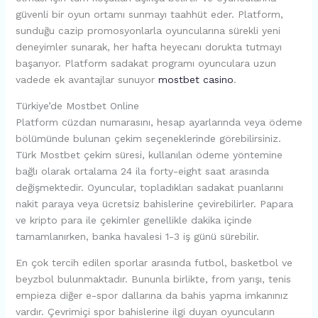
güvenli bir oyun ortamı sunmayı taahhüt eder. Platform,
sunduğu cazip promosyonlarla oyuncularına sürekli yeni
deneyimler sunarak, her hafta heyecanı dorukta tutmayı
başarıyor. Platform sadakat programı oyunculara uzun
vadede ek avantajlar sunuyor
mostbet casino
.
Türkiye’de Mostbet Online
Platform cüzdan numarasını, hesap ayarlarında veya ödeme
bölümünde bulunan çekim seçeneklerinde görebilirsiniz.
Türk Mostbet çekim süresi, kullanılan ödeme yöntemine
bağlı olarak ortalama 24 ila forty-eight saat arasında
değişmektedir. Oyuncular, topladıkları sadakat puanlarını
nakit paraya veya ücretsiz bahislerine çevirebilirler. Papara
ve kripto para ile çekimler genellikle dakika içinde
tamamlanırken, banka havalesi 1-3 iş günü sürebilir.
En çok tercih edilen sporlar arasında futbol, basketbol ve
beyzbol bulunmaktadır. Bununla birlikte, from yarışı, tenis
empieza diğer e-spor dallarına da bahis yapma imkanınız
vardır. Çevrimiçi spor bahislerine ilgi duyan oyuncuların