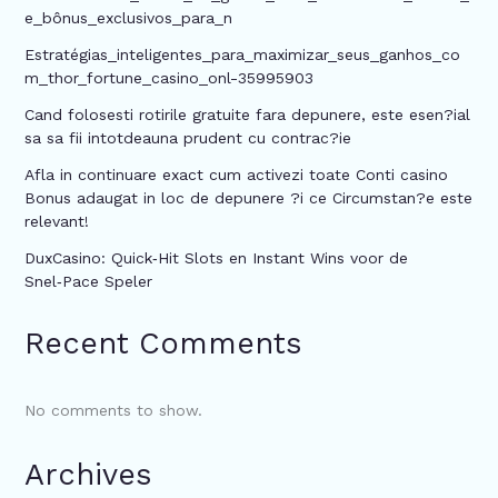
e_bônus_exclusivos_para_n
Estratégias_inteligentes_para_maximizar_seus_ganhos_co
m_thor_fortune_casino_onl-35995903
Cand folosesti rotirile gratuite fara depunere, este esen?ial
sa sa fii intotdeauna prudent cu contrac?ie
Afla in continuare exact cum activezi toate Conti casino
Bonus adaugat in loc de depunere ?i ce Circumstan?e este
relevant!
DuxCasino: Quick‑Hit Slots en Instant Wins voor de
Snel‑Pace Speler
Recent Comments
No comments to show.
Archives