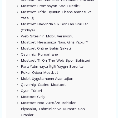
Mostbet Promosyon Kodu Nedir?
Mostbet Tr’de Oyunun Lisanslanması Ve
Yasallığı
Mostbet Hakkında Sık Sorulan Sorular
(türkiye)
Web Sitesinin Mobil Versiyonu
Mostbet Hesabınıza Nasıl Giriş Yapılır?
Mostbet Online Bahis Şirketi
Çevrimiçi Kumarhane
Mostbet Tr On The Web Spor Bahisleri
Para Yatırmayla İlgili Yaygın Sorunlar
Poker Odası Mostbet
Mobil Uygulamanın Avantajları
Çevrimiçi Casino Mostbet
Oyun Türleri
Mostbet Giriş
Mostbet Nba 2025/26 Bahisleri –
Piyasalar, Tahminler Ve Durante Son
Oranlar