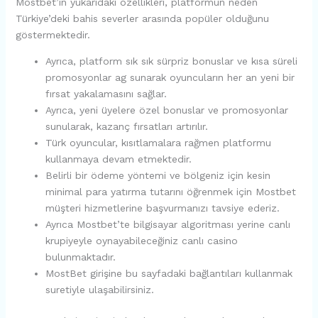
Mostbet’in yukarıdaki özellikleri, platformun neden
Türkiye’deki bahis severler arasında popüler olduğunu
göstermektedir.
Ayrıca, platform sık sık sürpriz bonuslar ve kısa süreli
promosyonlar ag sunarak oyuncuların her an yeni bir
fırsat yakalamasını sağlar.
Ayrıca, yeni üyelere özel bonuslar ve promosyonlar
sunularak, kazanç fırsatları artırılır.
Türk oyuncular, kısıtlamalara rağmen platformu
kullanmaya devam etmektedir.
Belirli bir ödeme yöntemi ve bölgeniz için kesin
minimal para yatırma tutarını öğrenmek için Mostbet
müşteri hizmetlerine başvurmanızı tavsiye ederiz.
Ayrıca Mostbet’te bilgisayar algoritması yerine canlı
krupiyeyle oynayabileceğiniz canlı casino
bulunmaktadır.
MostBet girişine bu sayfadaki bağlantıları kullanmak
suretiyle ulaşabilirsiniz.