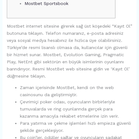
Mostbet Sportsbook
Mostbet internet sitesine girerek sağ üst köşedeki “Kayıt Ol”
butonuna tıklayın. Telefon numaranız, e-posta adresiniz
veya sosyal medya hesabınız ile hızlıca üye olabilirsiniz.
Türkiye’de resmi lisanslı olmasa da, kullanıcılar için güvenli
bir hizmet sunar. Mostbet, Evolution Gaming, Pragmatic
Play, NetEnt gibi sektörün en büyük isimlerinin oyunlarını
barındırıyor. Resmi MostBet web sitesine gidin ve ‘Kayıt Ol’
düğmesine tıklayın.
Zaman içerisinde MostBet, kendi on the web
casinosunu da geliştirmiştir.
Çevrimiçi poker odası, oyuncuların birbirleriyle
turnuvalarda ve ring oyunlarında gerçek para
kazanma amacıyla rekabet etmelerine izin verir.
Para yatırma ve çekme işlemleri hızlı empieza güvenli
şekilde gerçekleşiyor.
Bu coin’ler, ödüller sağlar ve oyuncuların sadakat