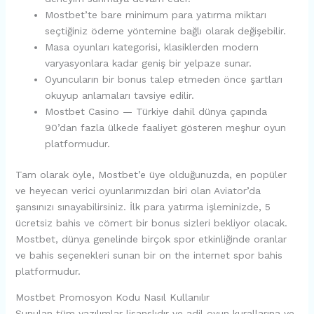
Mostbet’te bare minimum para yatırma miktarı
seçtiğiniz ödeme yöntemine bağlı olarak değişebilir.
Masa oyunları kategorisi, klasiklerden modern
varyasyonlara kadar geniş bir yelpaze sunar.
Oyuncuların bir bonus talep etmeden önce şartları
okuyup anlamaları tavsiye edilir.
Mostbet Casino — Türkiye dahil dünya çapında
90’dan fazla ülkede faaliyet gösteren meşhur oyun
platformudur.
Tam olarak öyle, Mostbet’e üye olduğunuzda, en popüler
ve heyecan verici oyunlarımızdan biri olan Aviator’da
şansınızı sınayabilirsiniz. İlk para yatırma işleminizde, 5
ücretsiz bahis ve cömert bir bonus sizleri bekliyor olacak.
Mostbet, dünya genelinde birçok spor etkinliğinde oranlar
ve bahis seçenekleri sunan bir on the internet spor bahis
platformudur.
Mostbet Promosyon Kodu Nasıl Kullanılır
Sunulan tüm yazılımlar lisanslıdır ve adil oyun kurallarına ve