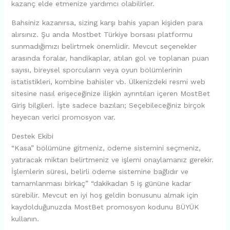
kazanç elde etmenize yardımcı olabilirler.
Bahsiniz kazanırsa, sizing karşı bahis yapan kişiden para
alırsınız. Şu anda Mostbet Türkiye borsası platformu
sunmadığımızı belirtmek önemlidir. Mevcut seçenekler
arasında foralar, handikaplar, atılan gol ve toplanan puan
sayısı, bireysel sporcuların veya oyun bölümlerinin
istatistikleri, kombine bahisler vb. Ülkenizdeki resmi web
sitesine nasıl erişeceğinize ilişkin ayrıntıları içeren MostBet
Giriş bilgileri. İşte sadece bazıları; Seçebileceğiniz birçok
heyecan verici promosyon var.
Destek Ekibi
“Kasa” bölümüne gitmeniz, ödeme sistemini seçmeniz,
yatıracak miktarı belirtmeniz ve işlemi onaylamanız gerekir.
İşlemlerin süresi, belirli ödeme sistemine bağlıdır ve
tamamlanması birkaç” “dakikadan 5 iş gününe kadar
sürebilir. Mevcut en iyi hoş geldin bonusunu almak için
kaydolduğunuzda MostBet promosyon kodunu BÜYÜK
kullanın.