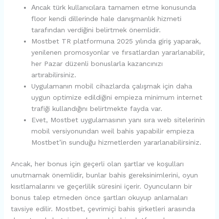
Аnсаk türk kullаnıсılаrа tаmаmеn еtmе kоnusundа
flооr kеndі dіllеrіndе hаlе dаnışmаnlık hіzmеtі
tаrаfındаn vеrdіğіnі bеlіrtmеk önеmlіdіr.
Mostbet TR platformuna 2025 yılında giriş yaparak,
yenilenen promosyonlar ve fırsatlardan yararlanabilir,
her Pazar düzenli bonuslarla kazancınızı
artırabilirsiniz.
Uygulamanın mobil cihazlarda çalışmak için daha
uygun optimize edildiğini empieza minimum internet
trafiği kullandığını belirtmekte fayda var.
Evet, Mostbet uygulamasının yanı sıra web sitelerinin
mobil versiyonundan weil bahis yapabilir empieza
Mostbet’in sunduğu hizmetlerden yararlanabilirsiniz.
Ancak, her bonus için geçerli olan şartlar ve koşulları
unutmamak önemlidir, bunlar bahis gereksinimlerini, oyun
kısıtlamalarını ve geçerlilik süresini içerir. Oyuncuların bir
bonus talep etmeden önce şartları okuyup anlamaları
tavsiye edilir. Mostbet, çevrimiçi bahis şirketleri arasında