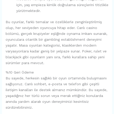
için, yaş empieza kimlik doğrulama süreçlerini titizlikle
yürütmektedir.
Bu oyunlar, farklı temalar ve özelliklerle zenginleştirilmiş
olup, her seviyeden oyuncuya hitap eder. Canlı casino
bölümü, gerçek krupiyeler eşliğinde oynama imkanı sunarak,
oyunculara otantik bir gambling establishment deneyimi
yaşatır. Masa oyunları kategorisi, klasiklerden modern
varyasyonlara kadar geniş bir yelpaze sunar. Poker, rulet ve
blackjack gibi oyunların yanı sıra, farklı kurallara sahip yeni
sürümler para mevcut.
%10 Geri Ödeme
Bu sayede, herkesin sağlıklı bir oyun ortamında buluşmasını
sağlıyoruz. Canlı sohbet, e-posta ve telefon gibi çeşitli
iletişim kanalları ile destek almanız mümkündür. Bu sayede,
yaşadığınız her türlü sorun veya merak ettiğiniz konularda
anında yardım alarak oyun deneyiminizi kesintisiz
sürdürebilirsiniz.