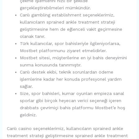
çekme işlemlerini hızlı bir şekilde
gerçekleştirebilmeleri mümkündür.
Canlı gambling establishment seçeneklerimiz,
kullanıcıların sprained ankle treatment strateji
geliştirmesine hem de eğlenceli vakit geçirmesine
olanak tanır.
Türk kullanıcılar, spor bahisleriyle ilgileniyorlarsa,
Mostbet platformunu ziyaret etmelidirler.
Mostbet sitesi, müşterilerine en iyi bahis deneyimini
sunma konusunda tanınmıştır.
Canlı destek ekibi, teknik sorunlardan ödeme
işlemlerine kadar her konuda profesyonel yardım
sağlar.
Size, spor bahisleri, kumar oyunları empieza sanal
sporlar gibi birçok heyecan verici seçeneği içeren
drabbats çevrimiçi bahis platformu Mostbet’e hoş
geldiniz.
Canlı casino seçeneklerimiz, kullanıcıların sprained ankle
treatment strateji geliştirmesine sprained ankle treatment