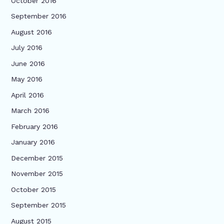
October 2016
September 2016
August 2016
July 2016
June 2016
May 2016
April 2016
March 2016
February 2016
January 2016
December 2015
November 2015
October 2015
September 2015
August 2015