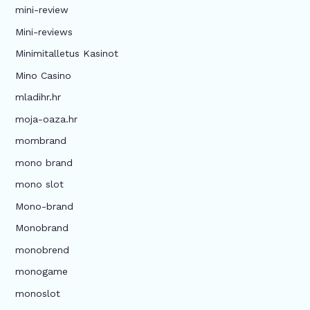
mini-review
Mini-reviews
Minimitalletus Kasinot
Mino Casino
mladihr.hr
moja-oaza.hr
mombrand
mono brand
mono slot
Mono-brand
Monobrand
monobrend
monogame
monoslot