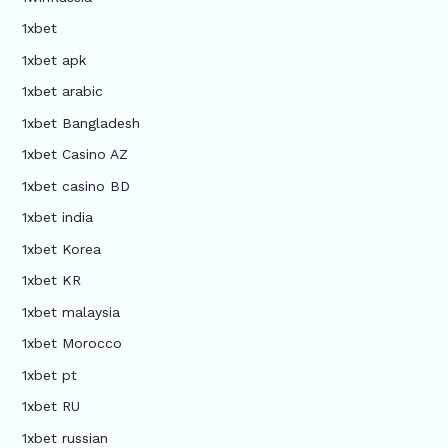
1xbet
1xbet apk
1xbet arabic
1xbet Bangladesh
1xbet Casino AZ
1xbet casino BD
1xbet india
1xbet Korea
1xbet KR
1xbet malaysia
1xbet Morocco
1xbet pt
1xbet RU
1xbet russian