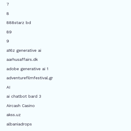
7
8
888starz bd
89
9
a16z generative ai
aarhusaffairs.dk
adobe generative ai 1
adventurefilmfestival.gr
AI
ai chatbot bard 3
Aircash Casino
akss.uz
albaniadrops