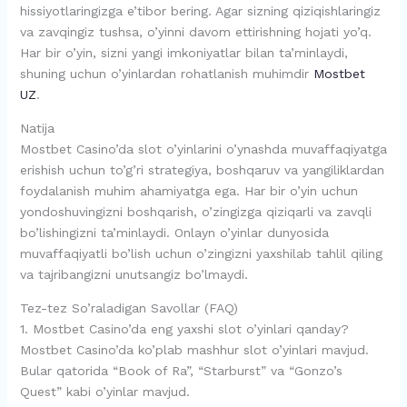
hissiyotlaringizga e’tibor bering. Agar sizning qiziqishlaringiz
va zavqingiz tushsa, o’yinni davom ettirishning hojati yo’q.
Har bir o’yin, sizni yangi imkoniyatlar bilan ta’minlaydi,
shuning uchun o’yinlardan rohatlanish muhimdir
Mostbet
UZ
.
Natija
Mostbet Casino’da slot o’yinlarini o’ynashda muvaffaqiyatga
erishish uchun to’g’ri strategiya, boshqaruv va yangiliklardan
foydalanish muhim ahamiyatga ega. Har bir o’yin uchun
yondoshuvingizni boshqarish, o’zingizga qiziqarli va zavqli
bo’lishingizni ta’minlaydi. Onlayn o’yinlar dunyosida
muvaffaqiyatli bo’lish uchun o’zingizni yaxshilab tahlil qiling
va tajribangizni unutsangiz bo’lmaydi.
Tez-tez So’raladigan Savollar (FAQ)
1. Mostbet Casino’da eng yaxshi slot o’yinlari qanday?
Mostbet Casino’da ko’plab mashhur slot o’yinlari mavjud.
Bular qatorida “Book of Ra”, “Starburst” va “Gonzo’s
Quest” kabi o’yinlar mavjud.