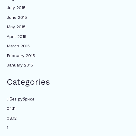
July 2015
June 2015
May 2015
April 2015
March 2015
February 2015
January 2015
Categories
! Без рубрики
04.11
08.12
1