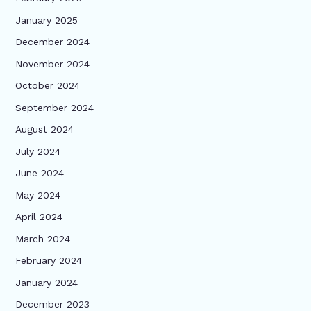
January 2025
December 2024
November 2024
October 2024
September 2024
August 2024
July 2024
June 2024
May 2024
April 2024
March 2024
February 2024
January 2024
December 2023