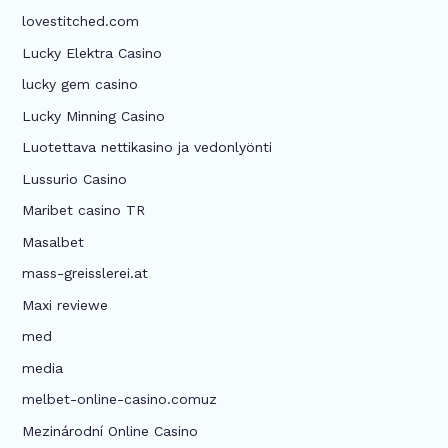
lovestitched.com
Lucky Elektra Casino
lucky gem casino
Lucky Minning Casino
Luotettava nettikasino ja vedonlyönti
Lussurio Casino
Maribet casino TR
Masalbet
mass-greisslerei.at
Maxi reviewe
med
media
melbet-online-casino.comuz
Mezinárodní Online Casino