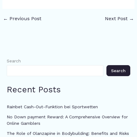
←
Previous Post
Next Post
→
Search
Search
Recent Posts
Rainbet Cash-Out-Funktion bei Sportwetten
No Down payment Reward: A Comprehensive Overview for
Online Gamblers
The Role of Olanzapine in Bodybuilding: Benefits and Risks