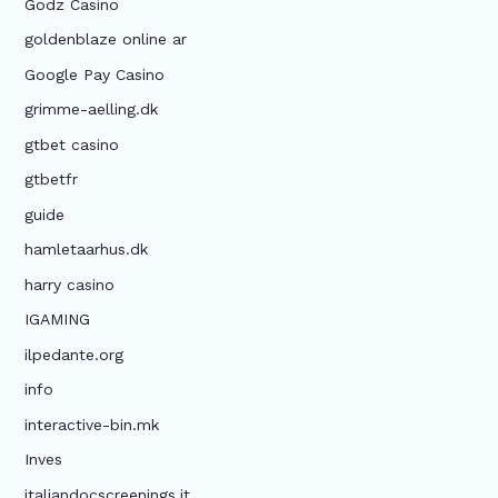
Godz Casino
goldenblaze online ar
Google Pay Casino
grimme-aelling.dk
gtbet casino
gtbetfr
guide
hamletaarhus.dk
harry casino
IGAMING
ilpedante.org
info
interactive-bin.mk
Inves
italiandocscreenings.it