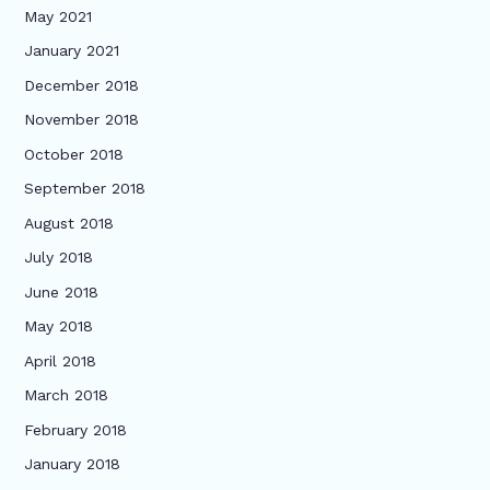
May 2021
January 2021
December 2018
November 2018
October 2018
September 2018
August 2018
July 2018
June 2018
May 2018
April 2018
March 2018
February 2018
January 2018