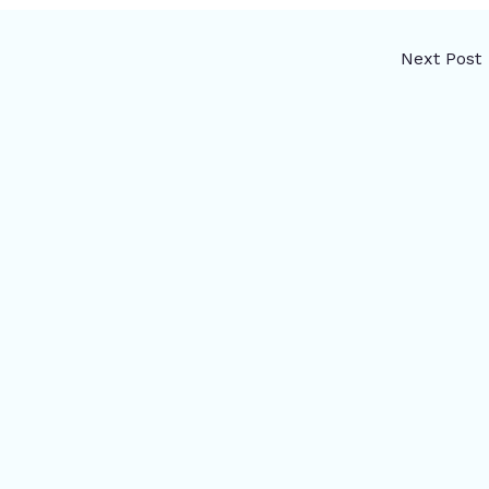
Next Post