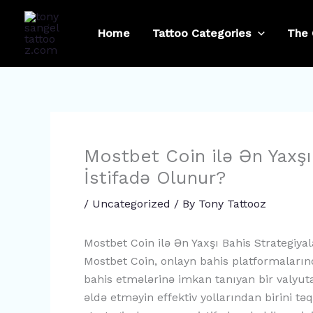
Skip
to
Home
Tattoo Categories
The
content
Mostbet Coin ilə Ən Yaxşı
İstifadə Olunur?
/
Uncategorized
/ By
Tony Tattooz
Mostbet Coin ilə Ən Yaxşı Bahis Strategiya
Mostbet Coin, onlayn bahis platformalarında
bahis etmələrinə imkan tanıyan bir valyuta
əldə etməyin effektiv yollarından birini tə