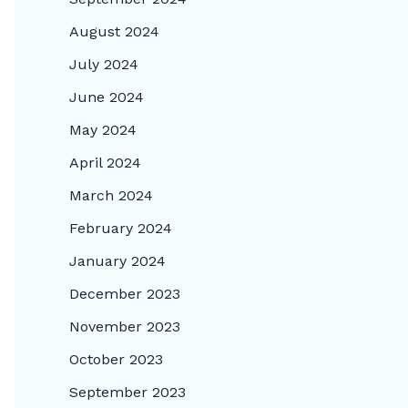
August 2024
July 2024
June 2024
May 2024
April 2024
March 2024
February 2024
January 2024
December 2023
November 2023
October 2023
September 2023