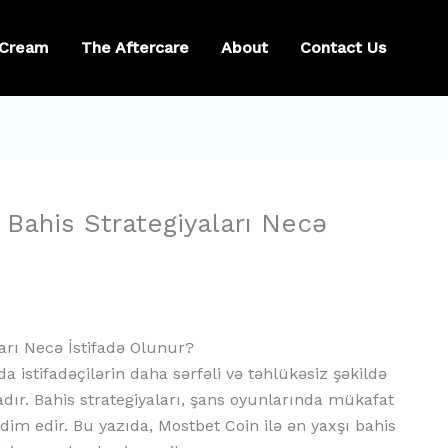
 Cream
The Aftercare
About
Contact Us
 Bahis Strategiyaları Necə
ları Necə İstifadə Olunur?
 istifadəçilərin daha sərfəli və təhlükəsiz şəkildə
dır. Bahis strategiyaları, şans oyunlarında mükafat
qdim edir. Bu yazıda, Mostbet Coin ilə ən yaxşı bahis