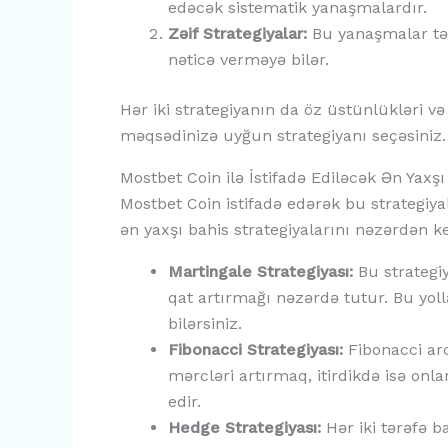
edəcək sistematik yanaşmalardır.
Zəif Strategiyalar:
Bu yanaşmalar tə
nəticə verməyə bilər.
Hər iki strategiyanın da öz üstünlükləri və 
məqsədinizə uyğun strategiyanı seçəsiniz.
Mostbet Coin ilə İstifadə Ediləcək Ən Yaxşı
Mostbet Coin istifadə edərək bu strategi
ən yaxşı bahis strategiyalarını nəzərdən ke
Martingale Strategiyası:
Bu strategiy
qat artırmağı nəzərdə tutur. Bu yoll
bilərsiniz.
Fibonacci Strategiyası:
Fibonacci ard
mərcləri artırmaq, itirdikdə isə onl
edir.
Hedge Strategiyası:
Hər iki tərəfə b