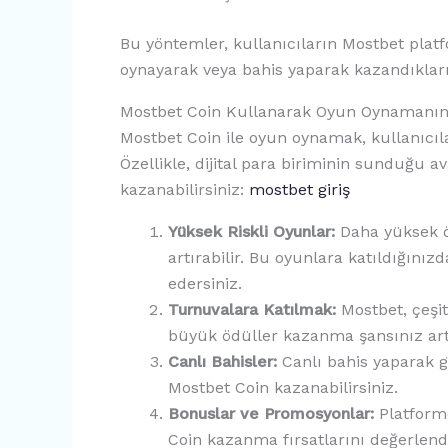
Bu yöntemler, kullanıcıların Mostbet platfo
oynayarak veya bahis yaparak kazandıkları 
Mostbet Coin Kullanarak Oyun Oynamanın 
Mostbet Coin ile oyun oynamak, kullanıcılar
Özellikle, dijital para biriminin sunduğu a
kazanabilirsiniz:
mostbet giriş
Yüksek Riskli Oyunlar:
Daha yüksek ö
artırabilir. Bu oyunlara katıldığın
edersiniz.
Turnuvalara Katılmak:
Mostbet, çeşit
büyük ödüller kazanma şansınız art
Canlı Bahisler:
Canlı bahis yaparak g
Mostbet Coin kazanabilirsiniz.
Bonuslar ve Promosyonlar:
Platformd
Coin kazanma fırsatlarını değerlendir