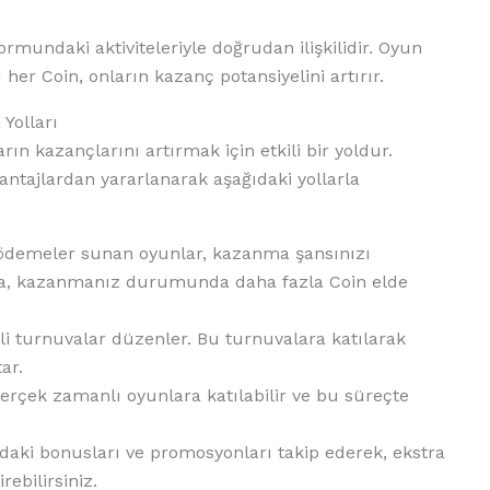
rmundaki aktiviteleriyle doğrudan ilişkilidir. Oyun
her Coin, onların kazanç potansiyelini artırır.
Yolları
ın kazançlarını artırmak için etkili bir yoldur.
vantajlardan yararlanarak aşağıdaki yollarla
demeler sunan oyunlar, kazanma şansınızı
ızda, kazanmanız durumunda daha fazla Coin elde
li turnuvalar düzenler. Bu turnuvalara katılarak
ar.
erçek zamanlı oyunlara katılabilir ve bu süreçte
aki bonusları ve promosyonları takip ederek, ekstra
ebilirsiniz.