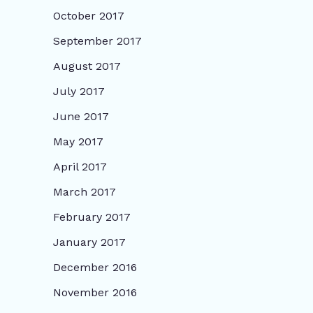
October 2017
September 2017
August 2017
July 2017
June 2017
May 2017
April 2017
March 2017
February 2017
January 2017
December 2016
November 2016