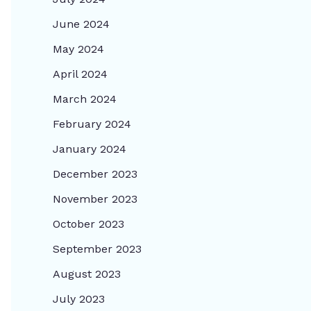
June 2024
May 2024
April 2024
March 2024
February 2024
January 2024
December 2023
November 2023
October 2023
September 2023
August 2023
July 2023