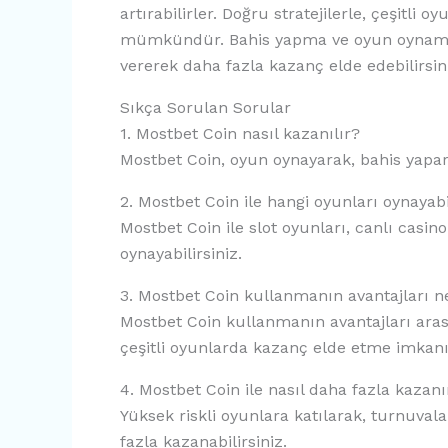
artırabilirler. Doğru stratejilerle, çeşitli
mümkündür. Bahis yapma ve oyun oynama k
vererek daha fazla kazanç elde edebilirsin
Sıkça Sorulan Sorular
1. Mostbet Coin nasıl kazanılır?
Mostbet Coin, oyun oynayarak, bahis yapar
2. Mostbet Coin ile hangi oyunları oynayab
Mostbet Coin ile slot oyunları, canlı casin
oynayabilirsiniz.
3. Mostbet Coin kullanmanın avantajları n
Mostbet Coin kullanmanın avantajları aras
çeşitli oyunlarda kazanç elde etme imkan
4. Mostbet Coin ile nasıl daha fazla kazan
Yüksek riskli oyunlara katılarak, turnuval
fazla kazanabilirsiniz.